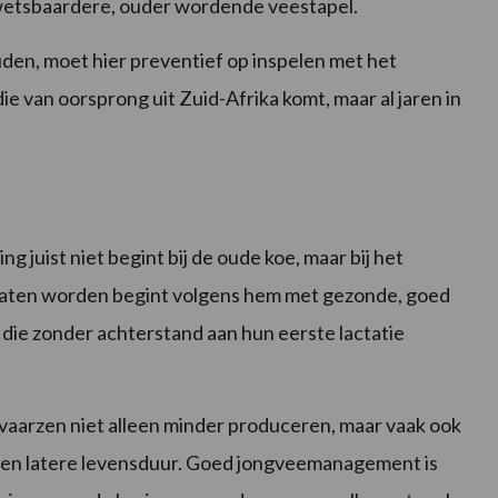
wetsbaardere, ouder wordende veestapel.
uden, moet hier preventief op inspelen met het
e van oorsprong uit Zuid-Afrika komt, maar al jaren in
g juist niet begint bij de oude koe, maar bij het
laten worden begint volgens hem met gezonde, goed
ie zonder achterstand aan hun eerste lactatie
vaarzen niet alleen minder produceren, maar vaak ook
id en latere levensduur. Goed jongveemanagement is