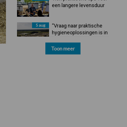
een langere levensduur
5 aug
“Vraag naar praktische
hygieneoplossingen is in
Polen groter dan ooit”
Toon meer