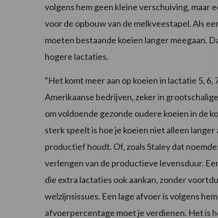
volgens hem geen kleine verschuiving, maar e
voor de opbouw van de melkveestapel. Als een 
moeten bestaande koeien langer meegaan. Dat
hogere lactaties.
“Het komt meer aan op koeien in lactatie 5, 6, 7
Amerikaanse bedrijven, zeker in grootschalige 
om voldoende gezonde oudere koeien in de ko
sterk speelt is hoe je koeien niet alleen lang
productief houdt. Of, zoals Staley dat noemde:
verlengen van de productieve levensduur. Een
die extra lactaties ook aankan, zonder voort
welzijnsissues. Een lage afvoer is volgens hem
afvoerpercentage moet je verdienen. Het is 