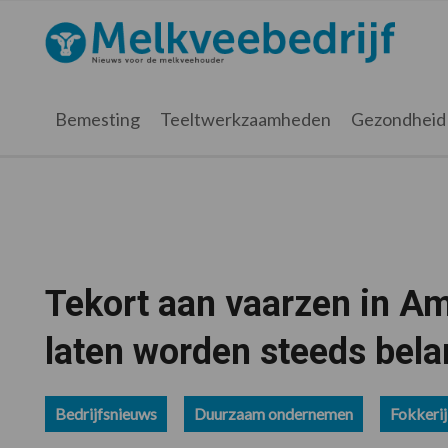
Spring
Door
Spring
Spring
naar
naar
naar
naar
Melkveebedrijf.nl
de
de
de
de
hoofdnavigatie
hoofd
eerste
voettekst
inhoud
sidebar
Bemesting
Teeltwerkzaamheden
Gezondheid
Tekort aan vaarzen in A
laten worden steeds bela
Bedrijfsnieuws
Duurzaam ondernemen
Fokkerij