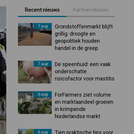
Recent nieuws
Partner nieuws
Primaire
Sidebar
7 aug
Grondstoffenmarkt blijft
grillig: droogte en
geopolitiek houden
handel in de greep
7 aug
De speenhuid: een vaak
onderschatte
risicofactor voor mastitis
6 aug
ForFarmers ziet volume
en marktaandeel groeien
in krimpende
Nederlandse markt
6 aug
Tien praktische tips voor