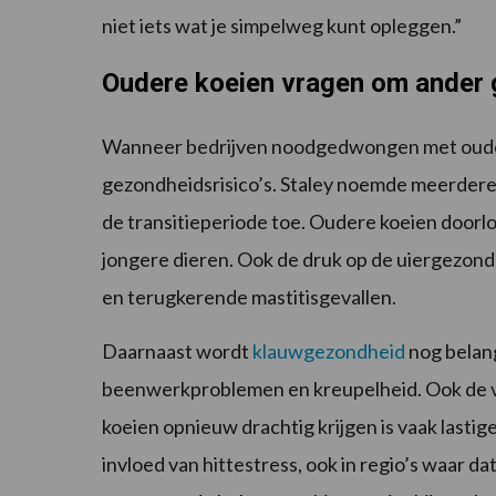
niet iets wat je simpelweg kunt opleggen.”
Oudere koeien vragen om ande
Wanneer bedrijven noodgedwongen met ouder
gezondheidsrisico’s. Staley noemde meerdere
de transitieperiode toe. Oudere koeien doorl
jongere dieren. Ook de druk op de uiergezon
en terugkerende mastitisgevallen.
Daarnaast wordt
klauwgezondheid
nog belan
beenwerkproblemen en kreupelheid. Ook de v
koeien opnieuw drachtig krijgen is vaak lastig
invloed van hittestress, ook in regio’s waar dat