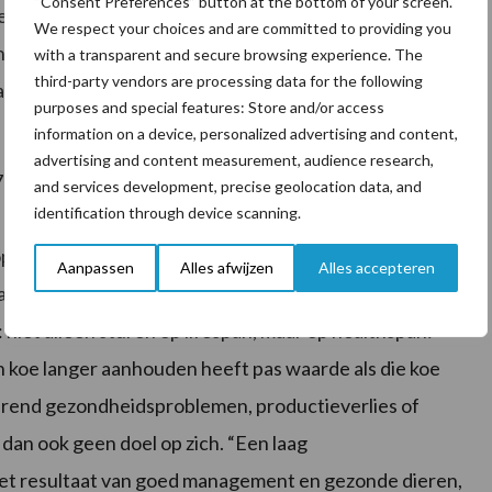
“Consent Preferences” button at the bottom of your screen.
en structurele verandering die grote gevolgen heeft
We respect your choices and are committed to providing you
bedrijf het aantal melkkoeien op peil wil houden,
with a transparent and secure browsing experience. The
third-party vendors are processing data for the following
 betekent automatisch een groter aandeel koeien in
purposes and special features: Store and/or access
information on a device, personalized advertising and content,
advertising and content measurement, audience research,
 en ouder. En juist daar zit de uitdaging. In veel
and services development, precise geolocation data, and
identification through device scanning.
systemen met veel koeien op beton, is het nu al lastig
ppel te houden. De vraag die daardoor in Amerika nu
Aanpassen
Alles afwijzen
Alles accepteren
er aanhoudt, maar vooral ook hoe je ze langer gezond en
 niet alleen sturen op lifespan, maar op healthspan:
 koe langer aanhouden heeft pas waarde als die koe
durend gezondheidsproblemen, productieverlies of
 dan ook geen doel op zich. “Een laag
het resultaat van goed management en gezonde dieren,