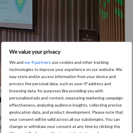
We value your privacy
We and
our 4 partners
use cookies and other tracking
technologies to improve your experience on our website. We
may store and/or access information from your device and
process the personal data, such as your IP address and
ional Symposium on Dairy Nutrition in Wageningen afgelopen maart.
browsing data, for purposes like providing you with
personalized ads and content, measuring marketing campaign
h gedaald
effectiveness, analyzing audience insights, collecting precise
geolocation data, and product development. Please note that
ng gewend waren aan vervangingspercentages rond
your consent will be valid across all our subdomains. You can
hting 30 procent of zelfs 25 procent zakken. Dat is
change or withdraw your consent at any time by clicking the