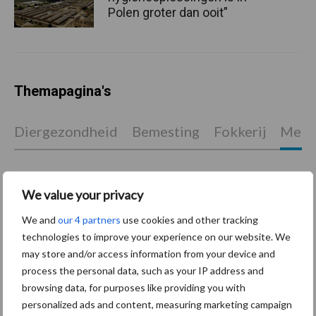
Polen groter dan ooit”
Themapagina's
Diergezondheid
Bemesting
Fokkerij
Melkv
We value your privacy
Ligbox &
Bedrijfsnieuws
We and
our 4 partners
use cookies and other tracking
Voerhekken
technologies to improve your experience on our website. We
may store and/or access information from your device and
process the personal data, such as your IP address and
browsing data, for purposes like providing you with
Toon meer
personalized ads and content, measuring marketing campaign