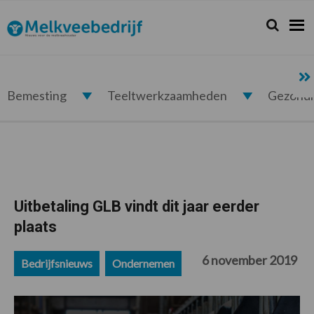
Spring
Door
Spring
Spring
naar
naar
naar
naar
Zoeken...
Zoek
Melkveebedrijf.nl
de
de
de
de
hoofdnavigatie
hoofd
eerste
voettekst
inhoud
sidebar
Bemesting
Teeltwerkzaamheden
Gezond
Uitbetaling GLB vindt dit jaar eerder
plaats
6 november 2019
Bedrijfsnieuws
Ondernemen