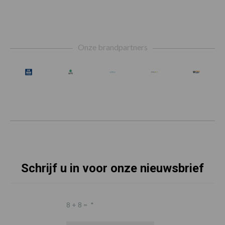
Footer
Onze brandpartners
Schrijf u in voor onze nieuwsbrief
8 + 8 =
*