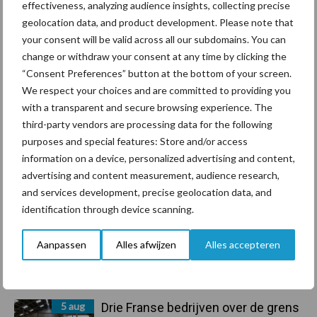
effectiveness, analyzing audience insights, collecting precise
geolocation data, and product development. Please note that
your consent will be valid across all our subdomains. You can
Primaire
Recent nieuws
Partner nieuws
change or withdraw your consent at any time by clicking the
Sidebar
“Consent Preferences” button at the bottom of your screen.
We respect your choices and are committed to providing you
6 aug
ForFarmers ziet volume en
with a transparent and secure browsing experience. The
marktaandeel groeien in krimpende
third-party vendors are processing data for the following
Nederlandse markt
purposes and special features: Store and/or access
information on a device, personalized advertising and content,
6 aug
Tien praktische tips voor een
advertising and content measurement, audience research,
langere levensduur
and services development, precise geolocation data, and
identification through device scanning.
5 aug
“Vraag naar praktische
Aanpassen
Alles afwijzen
Alles accepteren
hygieneoplossingen is in Polen
groter dan ooit”
5 aug
Drie Franse bedrijven over de grens