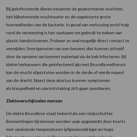
Bij geïnfecteerde dieren bevatten de geaborteerde vruchten,
het bijbehorende vruchtwater en de nageboorte grote
hoeveelheden van de bacterie. In geval van verlossing en/of hulp
rond de verwerping is het raadzaam om gebruik te maken van
plastic handschoenen. Probeer zo veel mogelijk direct contact te
vermijden. Soortgenoten van een besmet dier kunnen zichzelf
door de opname van besmet materiaal via de bek infecteren. Bij
kleine herkauwers die geïnfecteerd zijn met Brucella melitensis
kan de vrucht afgestoten worden in de derde of vierde maand
van de dracht. Naast deze abortus kunnen symptomen
als kreupelheid en uierontsteking zich gaan openbaren.
Ziekteverschijnselen mensen
De ziekte Brucellose staat bekend als een sluipschutter.
Besmettingen bij mensen worden vaak opgemerkt door koorts
met variërende temperaturen (afgewisseld lage en hoge