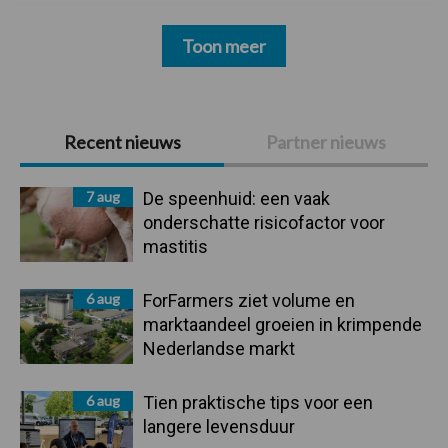
Toon meer
Primaire
Recent nieuws
Partner nieuws
Sidebar
7 aug
De speenhuid: een vaak
onderschatte risicofactor voor
mastitis
6 aug
ForFarmers ziet volume en
marktaandeel groeien in krimpende
Nederlandse markt
6 aug
Tien praktische tips voor een
langere levensduur