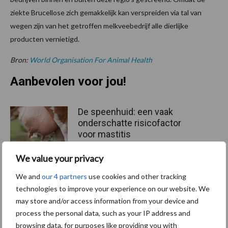
ziekte Brucellose zich gemakkelijk kan verspreiden via tal van
wegen zijn van het getroffen melkveebedrijf alle dierlijke
producten vernietigd.
Bron:
World Organisation For Animal Health
Aanbevolen voor jou!
De speenhuid: een vaak
onderschatte risicofactor
voor mastitis
We value your privacy
We and
our 4 partners
use cookies and other tracking
ForFarmers ziet volume en
technologies to improve your experience on our website. We
marktaandeel groeien in
krimpende Nederlandse
may store and/or access information from your device and
markt
process the personal data, such as your IP address and
browsing data, for purposes like providing you with