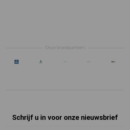
Footer
Onze brandpartners
Schrijf u in voor onze nieuwsbrief