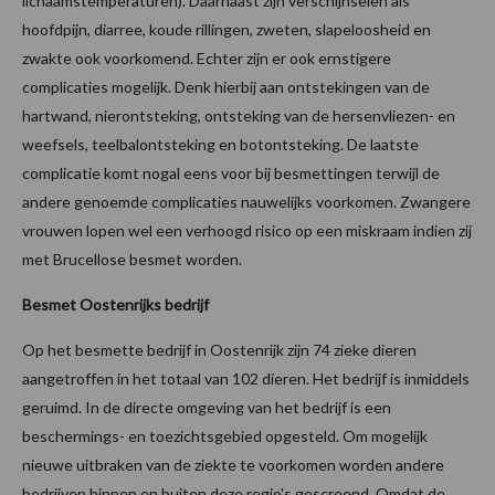
lichaamstemperaturen). Daarnaast zijn verschijnselen als
hoofdpijn, diarree, koude rillingen, zweten, slapeloosheid en
zwakte ook voorkomend. Echter zijn er ook ernstigere
complicaties mogelijk. Denk hierbij aan ontstekingen van de
hartwand, nierontsteking, ontsteking van de hersenvliezen- en
weefsels, teelbalontsteking en botontsteking. De laatste
complicatie komt nogal eens voor bij besmettingen terwijl de
andere genoemde complicaties nauwelijks voorkomen. Zwangere
vrouwen lopen wel een verhoogd risico op een miskraam indien zij
met Brucellose besmet worden.
Besmet Oostenrijks bedrijf
Op het besmette bedrijf in Oostenrijk zijn 74 zieke dieren
aangetroffen in het totaal van 102 dieren. Het bedrijf is inmiddels
geruimd. In de directe omgeving van het bedrijf is een
beschermings- en toezichtsgebied opgesteld. Om mogelijk
nieuwe uitbraken van de ziekte te voorkomen worden andere
bedrijven binnen en buiten deze regio's gescreend. Omdat de