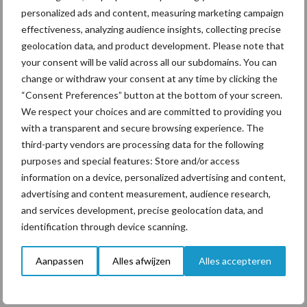
personalized ads and content, measuring marketing campaign
Tien praktische tips voor
effectiveness, analyzing audience insights, collecting precise
een langere levensduur
geolocation data, and product development. Please note that
your consent will be valid across all our subdomains. You can
change or withdraw your consent at any time by clicking the
“Consent Preferences” button at the bottom of your screen.
We respect your choices and are committed to providing you
with a transparent and secure browsing experience. The
Themapagina's
third-party vendors are processing data for the following
purposes and special features: Store and/or access
Diergezondheid
Bemesting
Fokkerij
Melkv
information on a device, personalized advertising and content,
advertising and content measurement, audience research,
and services development, precise geolocation data, and
identification through device scanning.
Ligbox &
Bedrijfsnieuws
Voerhekken
Aanpassen
Alles afwijzen
Alles accepteren