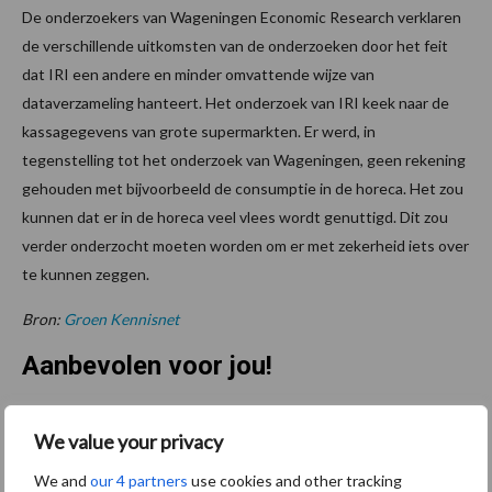
De onderzoekers van Wageningen Economic Research verklaren
de verschillende uitkomsten van de onderzoeken door het feit
dat IRI een andere en minder omvattende wijze van
dataverzameling hanteert. Het onderzoek van IRI keek naar de
kassagegevens van grote supermarkten. Er werd, in
tegenstelling tot het onderzoek van Wageningen, geen rekening
gehouden met bijvoorbeeld de consumptie in de horeca. Het zou
kunnen dat er in de horeca veel vlees wordt genuttigd. Dit zou
verder onderzocht moeten worden om er met zekerheid iets over
te kunnen zeggen.
Bron:
Groen Kennisnet
Aanbevolen voor jou!
Grondstoffenmarkt blijft
We value your privacy
grillig: droogte en
geopolitiek houden handel
We and
our 4 partners
use cookies and other tracking