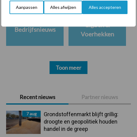
Aanpassen
Alles afwijzen
Alles accepteren
Ligbox &
Bedrijfsnieuws
Voerhekken
Toon meer
Primaire
Recent nieuws
Partner nieuws
Sidebar
7 aug
Grondstoffenmarkt blijft grillig:
droogte en geopolitiek houden
handel in de greep