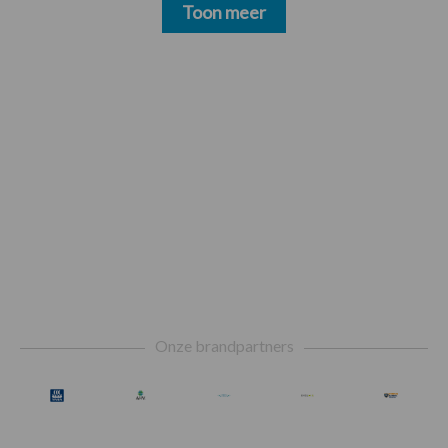
Toon meer
Footer
Onze brandpartners