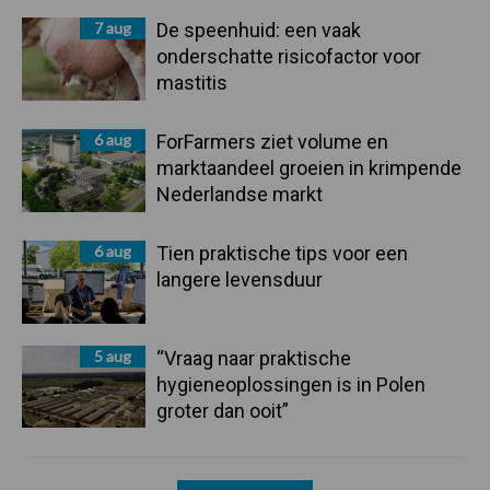
7 aug
De speenhuid: een vaak
onderschatte risicofactor voor
mastitis
6 aug
ForFarmers ziet volume en
marktaandeel groeien in krimpende
Nederlandse markt
6 aug
Tien praktische tips voor een
langere levensduur
5 aug
“Vraag naar praktische
hygieneoplossingen is in Polen
groter dan ooit”