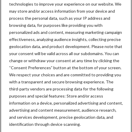
in de greep
technologies to improve your experience on our website. We
may store and/or access information from your device and
process the personal data, such as your IP address and
De speenhuid: een vaak
browsing data, for purposes like providing you with
onderschatte risicofactor
personalized ads and content, measuring marketing campaign
voor mastitis
effectiveness, analyzing audience insights, collecting precise
geolocation data, and product development. Please note that
your consent will be valid across all our subdomains. You can
change or withdraw your consent at any time by clicking the
ForFarmers ziet volume en
“Consent Preferences” button at the bottom of your screen.
marktaandeel groeien in
krimpende Nederlandse
We respect your choices and are committed to providing you
markt
with a transparent and secure browsing experience. The
third-party vendors are processing data for the following
purposes and special features: Store and/or access
information on a device, personalized advertising and content,
Themapagina's
advertising and content measurement, audience research,
and services development, precise geolocation data, and
Diergezondheid
Bemesting
Fokkerij
Melkv
identification through device scanning.