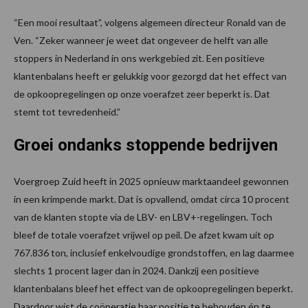
“Een mooi resultaat”, volgens algemeen directeur Ronald van de
Ven. “Zeker wanneer je weet dat ongeveer de helft van alle
stoppers in Nederland in ons werkgebied zit. Een positieve
klantenbalans heeft er gelukkig voor gezorgd dat het effect van
de opkoopregelingen op onze voerafzet zeer beperkt is. Dat
stemt tot tevredenheid.”
Groei ondanks stoppende bedrijven
Voergroep Zuid heeft in 2025 opnieuw marktaandeel gewonnen
in een krimpende markt. Dat is opvallend, omdat circa 10 procent
van de klanten stopte via de LBV- en LBV+-regelingen. Toch
bleef de totale voerafzet vrijwel op peil. De afzet kwam uit op
767.836 ton, inclusief enkelvoudige grondstoffen, en lag daarmee
slechts 1 procent lager dan in 2024. Dankzij een positieve
klantenbalans bleef het effect van de opkoopregelingen beperkt.
Daardoor wist de coöperatie haar positie te behouden én te