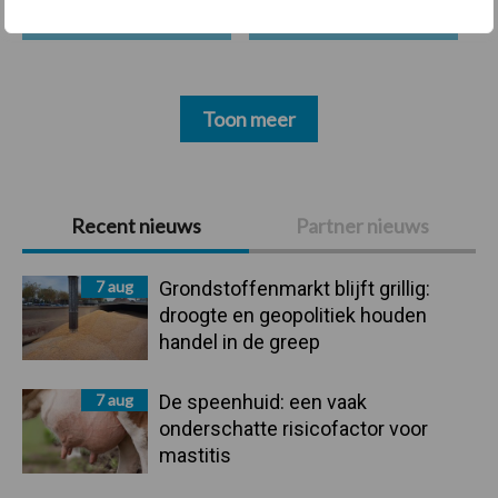
Toon meer
Primaire
Recent nieuws
Partner nieuws
Sidebar
7 aug
Grondstoffenmarkt blijft grillig:
droogte en geopolitiek houden
handel in de greep
7 aug
De speenhuid: een vaak
onderschatte risicofactor voor
mastitis