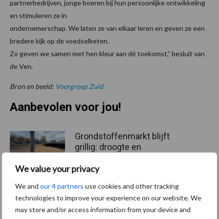
partnerbedrijven, jonge boeren bij hun persoonlijke ontwikkeling
en stimuleren ze in
ondernemerschap. We laten ze van elkaar leren en geven ze een
bredere kijk op de voedselketen.
Zo geven we samen met hen kleur aan dé toekomst,” besluit van
de Ven.
Bron en beeld:
Voergroep Zuid
Aanbevolen voor jou!
Grondstoffenmarkt blijft
grillig: droogte en
geopolitiek houden handel
We value your privacy
in de greep
We and
our 4 partners
use cookies and other tracking
technologies to improve your experience on our website. We
De speenhuid: een vaak
may store and/or access information from your device and
onderschatte risicofactor