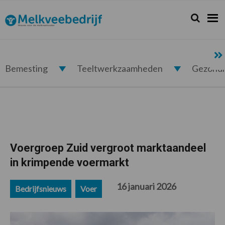
Spring
Door
Spring
Spring
naar
naar
naar
naar
Zoeken...
Zoek
Melkveebedrijf.nl
de
de
de
de
hoofdnavigatie
hoofd
eerste
voettekst
inhoud
sidebar
Bemesting
Teeltwerkzaamheden
Gezond
Voergroep Zuid vergroot marktaandeel
in krimpende voermarkt
16 januari 2026
Bedrijfsnieuws
Voer