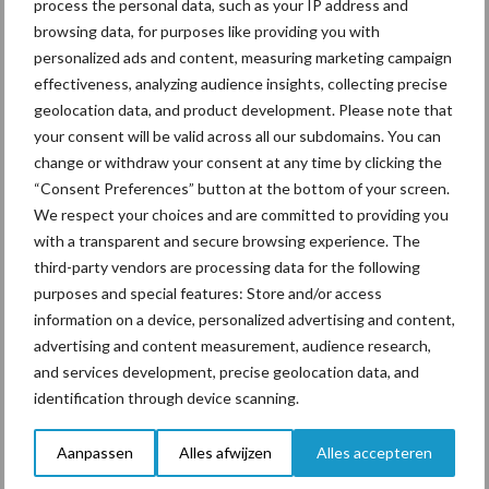
process the personal data, such as your IP address and
voor mastitis
browsing data, for purposes like providing you with
personalized ads and content, measuring marketing campaign
effectiveness, analyzing audience insights, collecting precise
ForFarmers ziet volume en
geolocation data, and product development. Please note that
marktaandeel groeien in
your consent will be valid across all our subdomains. You can
krimpende Nederlandse
change or withdraw your consent at any time by clicking the
markt
“Consent Preferences” button at the bottom of your screen.
We respect your choices and are committed to providing you
with a transparent and secure browsing experience. The
third-party vendors are processing data for the following
Themapagina's
purposes and special features: Store and/or access
information on a device, personalized advertising and content,
Diergezondheid
Bemesting
Fokkerij
Melkv
advertising and content measurement, audience research,
and services development, precise geolocation data, and
identification through device scanning.
Ligbox &
Aanpassen
Alles afwijzen
Alles accepteren
Bedrijfsnieuws
Voerhekken