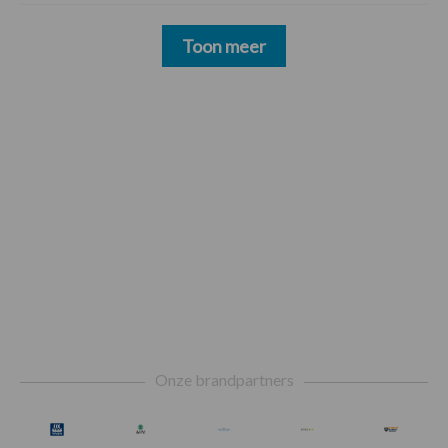
Toon meer
Footer
Onze brandpartners