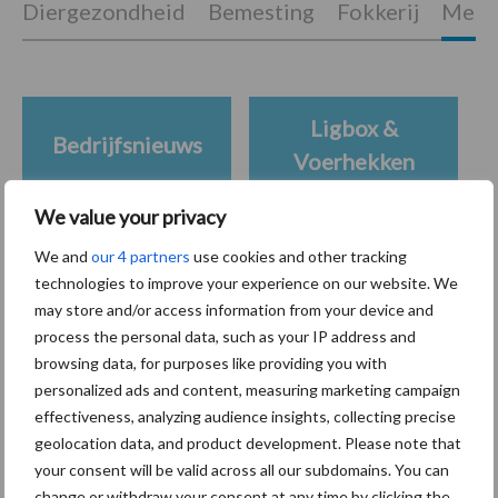
Diergezondheid
Bemesting
Fokkerij
Melkv
Ligbox &
Bedrijfsnieuws
Voerhekken
We value your privacy
We and
our 4 partners
use cookies and other tracking
Toon meer
technologies to improve your experience on our website. We
may store and/or access information from your device and
process the personal data, such as your IP address and
browsing data, for purposes like providing you with
Primaire
Recent nieuws
Partner nieuws
personalized ads and content, measuring marketing campaign
Sidebar
effectiveness, analyzing audience insights, collecting precise
geolocation data, and product development. Please note that
7 aug
Grondstoffenmarkt blijft grillig:
your consent will be valid across all our subdomains. You can
droogte en geopolitiek houden
change or withdraw your consent at any time by clicking the