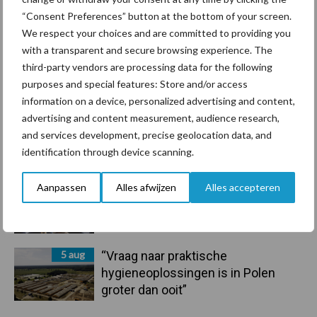
handel in de greep
“Consent Preferences” button at the bottom of your screen.
We respect your choices and are committed to providing you
7 aug
De speenhuid: een vaak
with a transparent and secure browsing experience. The
onderschatte risicofactor voor
third-party vendors are processing data for the following
mastitis
purposes and special features: Store and/or access
information on a device, personalized advertising and content,
6 aug
ForFarmers ziet volume en
advertising and content measurement, audience research,
marktaandeel groeien in krimpende
and services development, precise geolocation data, and
Nederlandse markt
identification through device scanning.
6 aug
Tien praktische tips voor een
Aanpassen
Alles afwijzen
Alles accepteren
langere levensduur
5 aug
“Vraag naar praktische
hygieneoplossingen is in Polen
groter dan ooit”