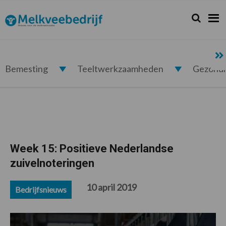
Spring
Door
Spring
Spring
naar
naar
naar
naar
Zoeken...
Zoek
Melkveebedrijf.nl
de
de
de
de
hoofdnavigatie
hoofd
eerste
voettekst
inhoud
sidebar
Bemesting
Teeltwerkzaamheden
Gezond
Week 15: Positieve Nederlandse
zuivelnoteringen
10 april 2019
Bedrijfsnieuws