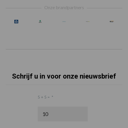
Footer
Onze brandpartners
Schrijf u in voor onze nieuwsbrief
5 + 5 =
*