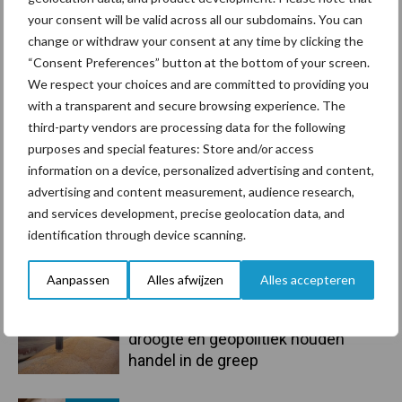
Recent nieuws
Partner nieuws
your consent will be valid across all our subdomains. You can
Sidebar
change or withdraw your consent at any time by clicking the
10 aug
Tot 5 ton per wiel om
“Consent Preferences” button at the bottom of your screen.
ondergrondverdichting te beperken
We respect your choices and are committed to providing you
with a transparent and secure browsing experience. The
third-party vendors are processing data for the following
10 aug
Jaarverslag 2025 Royal A-ware:
purposes and special features: Store and/or access
omzet groeit, nettoresultaat daalt
information on a device, personalized advertising and content,
advertising and content measurement, audience research,
and services development, precise geolocation data, and
10 aug
Machines en werktuigen gewild
identification through device scanning.
doelwit criminelen
Aanpassen
Alles afwijzen
Alles accepteren
7 aug
Grondstoffenmarkt blijft grillig:
droogte en geopolitiek houden
handel in de greep