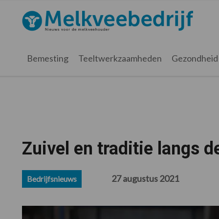
Spring
Door
Spring
Spring
naar
naar
naar
naar
Melkveebedrijf.nl
de
de
de
de
hoofdnavigatie
hoofd
eerste
voettekst
inhoud
sidebar
Bemesting
Teeltwerkzaamheden
Gezondheid
Zuivel en traditie langs 
27 augustus 2021
Bedrijfsnieuws