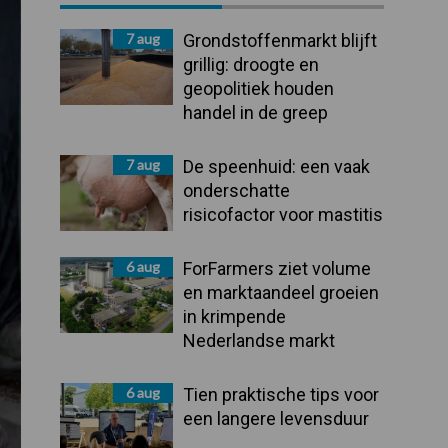
Sidebar
7 aug
Grondstoffenmarkt blijft
grillig: droogte en
geopolitiek houden
handel in de greep
7 aug
De speenhuid: een vaak
onderschatte
risicofactor voor mastitis
6 aug
ForFarmers ziet volume
en marktaandeel groeien
in krimpende
Nederlandse markt
6 aug
Tien praktische tips voor
een langere levensduur