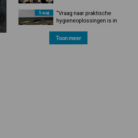
5 aug
“Vraag naar praktische
hygieneoplossingen is in
Polen groter dan ooit”
Toon meer