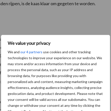
den rijpen, is de kaas klaar om gegeten te worden.
.
is van rauwe room, afkomstig van melk die tijdens het
We value your privacy
heeft een zeer lange traditie die teruggaat tot
We and
our 4 partners
use cookies and other tracking
7). De boter is intens geel van kleur en heeft een erg
technologies to improve your experience on our website. We
en en de verschillende gras- en kruidensoorten. De
may store and/or access information from your device and
process the personal data, such as your IP address and
fieke manier. Vanwege het sterke aroma wordt de
browsing data, for purposes like providing you with
g of suiker. Ook op gezouten vlees of gerookte forel
personalized ads and content, measuring marketing campaign
effectiveness, analyzing audience insights, collecting precise
geolocation data, and product development. Please note that
your consent will be valid across all our subdomains. You can
t je snel zijn en best reserveren. Deze is enkel van
change or withdraw your consent at any time by clicking the
 hoeveelheden.