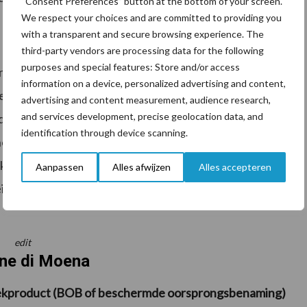
“Consent Preferences” button at the bottom of your screen.
We respect your choices and are committed to providing you
with a transparent and secure browsing experience. The
third-party vendors are processing data for the following
purposes and special features: Store and/or access
 de verschillende kazen is terug te brengen op
information on a device, personalized advertising and content,
regio woont en het Ladinisch spreekt. Dat is een Retro-
advertising and content measurement, audience research,
and services development, precise geolocation data, and
de taal was die de Keltische bevolking van de
identification through device scanning.
omen. Hoewel de regiotaal steeds meer
ken nog steeds zo’n 30.000 mensen het Ladinisch en
Aanpassen
Alles afwijzen
Alles accepteren
eigenheid van de regio en de taal. Van die aandacht
edit
ne di Moena
reekproduct (BOB of beschermde oorsprongsbenaming)