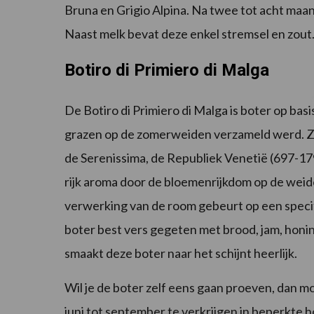
Bruna en Grigio Alpina. Na twee tot acht maan
Naast melk bevat deze enkel stremsel en zout
Botiro di Primiero di Malga
De Botiro di Primiero di Malga is boter op bas
grazen op de zomerweiden verzameld werd. Ze 
de Serenissima, de Republiek Venetië (697-179
rijk aroma door de bloemenrijkdom op de weid
verwerking van de room gebeurt op een speci
boter best vers gegeten met brood, jam, honin
smaakt deze boter naar het schijnt heerlijk.
Wil je de boter zelf eens gaan proeven, dan moe
juni tot september te verkrijgen in beperkte