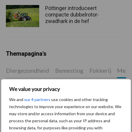
Pöttinger introduceert
compacte dubbelrotor-
zwadhark in de hef
Themapagina's
Diergezondheid
Bemesting
Fokkerij
Melkv
We value your privacy
We and
our 4 partners
use cookies and other tracking
Ligbox &
Bedrijfsnieuws
technologies to improve your experience on our website. We
Voerhekken
may store and/or access information from your device and
process the personal data, such as your IP address and
browsing data, for purposes like providing you with