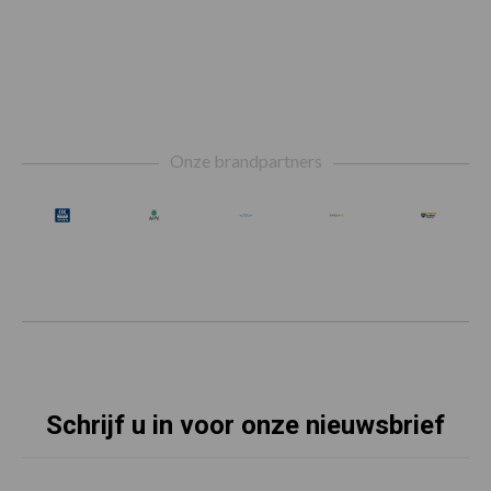
Footer
Onze brandpartners
Schrijf u in voor onze nieuwsbrief