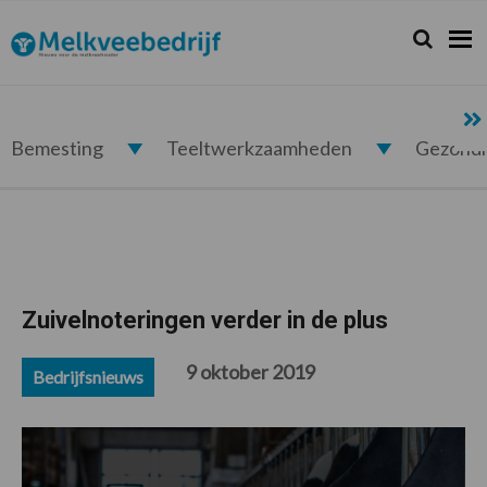
Spring
Door
Spring
Spring
naar
naar
naar
naar
Zoeken...
Zoek
Melkveebedrijf.nl
de
de
de
de
hoofdnavigatie
hoofd
eerste
voettekst
inhoud
sidebar
Bemesting
Teeltwerkzaamheden
Gezond
Zuivelnoteringen verder in de plus
9 oktober 2019
Bedrijfsnieuws