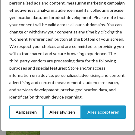
personalized ads and content, measuring marketing campaign
Toon meer
effectiveness, analyzing audience insights, collecting precise
geolocation data, and product development. Please note that
your consent will be valid across all our subdomains. You can
change or withdraw your consent at any time by clicking the
Primaire
Recent nieuws
Partner nieuws
“Consent Preferences” button at the bottom of your screen.
We respect your choices and are committed to providing you
Sidebar
with a transparent and secure browsing experience. The
5 aug
“Vraag naar praktische
third-party vendors are processing data for the following
hygieneoplossingen is in Polen
purposes and special features: Store and/or access
groter dan ooit”
information on a device, personalized advertising and content,
advertising and content measurement, audience research,
5 aug
Drie Franse bedrijven over de grens
and services development, precise geolocation data, and
van 14.000 kilogram melk
identification through device scanning.
Aanpassen
Alles afwijzen
Alles accepteren
3 aug
Pöttinger introduceert compacte
dubbelrotor-zwadhark in de hef