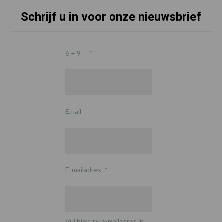
Schrijf u in voor onze nieuwsbrief
6 + 9 =
*
Email
E-mailadres
*
Vul hier uw e-mailadres in