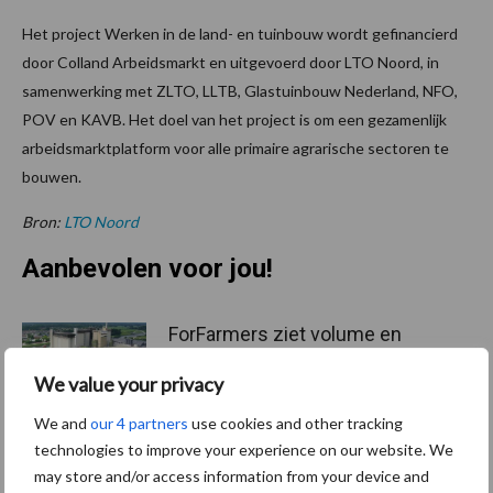
Het project Werken in de land- en tuinbouw wordt gefinancierd
door Colland Arbeidsmarkt en uitgevoerd door LTO Noord, in
samenwerking met ZLTO, LLTB, Glastuinbouw Nederland, NFO,
POV en KAVB. Het doel van het project is om een gezamenlijk
arbeidsmarktplatform voor alle primaire agrarische sectoren te
bouwen.
Bron:
LTO Noord
Aanbevolen voor jou!
ForFarmers ziet volume en
marktaandeel groeien in
krimpende Nederlandse
We value your privacy
markt
We and
our 4 partners
use cookies and other tracking
technologies to improve your experience on our website. We
may store and/or access information from your device and
Tien praktische tips voor