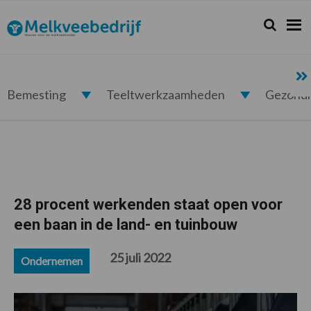
Spring
Door
Spring
Spring
naar
naar
naar
naar
Zoeken...
Zoek
Melkveebedrijf.nl
de
de
de
de
hoofdnavigatie
hoofd
eerste
voettekst
inhoud
sidebar
Bemesting
Teeltwerkzaamheden
Gezond
28 procent werkenden staat open voor
een baan in de land- en tuinbouw
25 juli 2022
Ondernemen