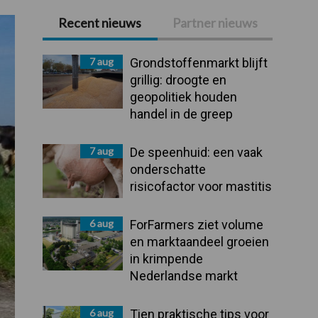
Recent nieuws
Partner nieuws
Primaire
Sidebar
7 aug
Grondstoffenmarkt blijft
grillig: droogte en
geopolitiek houden
handel in de greep
7 aug
De speenhuid: een vaak
onderschatte
risicofactor voor mastitis
6 aug
ForFarmers ziet volume
en marktaandeel groeien
in krimpende
Nederlandse markt
6 aug
Tien praktische tips voor