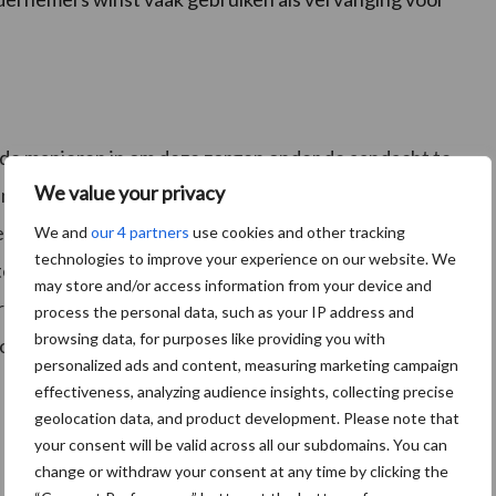
nde manieren in om deze zorgen onder de aandacht te
We value your privacy
internetconsultatie van de wet, neemt LTO deel aan
agenstelsel die advies geeft aan het ministerie van
We and
our 4 partners
use cookies and other tracking
technologies to improve your experience on our website. We
ftelijke commissiedebat Kinderopvang. Tijdens een
may store and/or access information from your device and
r van de VAK, Tweede Kamerlid Judith Bϋhler
process the personal data, such as your IP address and
browsing data, for purposes like providing you with
sche kinderopvang en de gevolgen van het aanwijzen
personalized ads and content, measuring marketing campaign
effectiveness, analyzing audience insights, collecting precise
geolocation data, and product development. Please note that
your consent will be valid across all our subdomains. You can
change or withdraw your consent at any time by clicking the