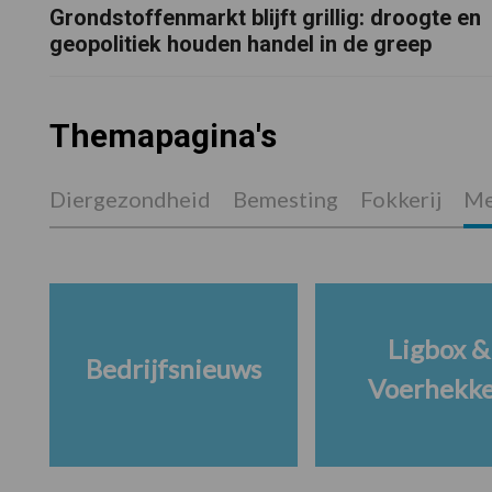
Grondstoffenmarkt blijft grillig: droogte en
geopolitiek houden handel in de greep
Themapagina's
Diergezondheid
Bemesting
Fokkerij
Me
Ligbox &
Bedrijfsnieuws
Voerhekk