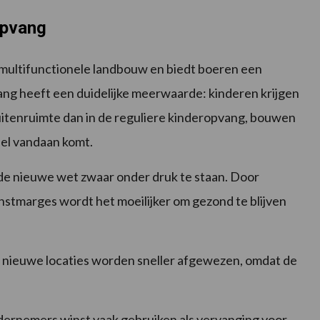
opvang
 multifunctionele landbouw en biedt boeren een
ng heeft een duidelijke meerwaarde: kinderen krijgen
uitenruimte dan in de reguliere kinderopvang, bouwen
el vandaan komt.
r de nieuwe wet zwaar onder druk te staan. Door
nstmarges wordt het moeilijker om gezond te blijven
f nieuwe locaties worden sneller afgewezen, omdat de
ernemers winst vaak gebruiken als vervanging voor