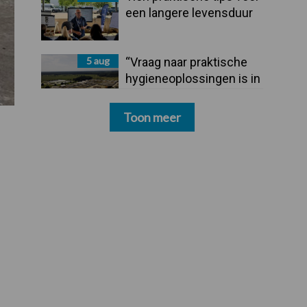
een langere levensduur
5 aug
“Vraag naar praktische
hygieneoplossingen is in
Polen groter dan ooit”
Toon meer