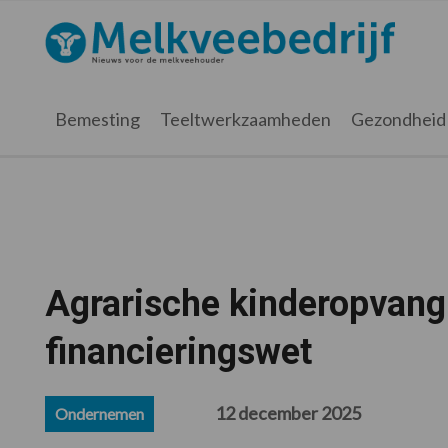
Spring
Door
Spring
Spring
naar
naar
naar
naar
Melkveebedrijf.nl
de
de
de
de
hoofdnavigatie
hoofd
eerste
voettekst
inhoud
sidebar
Bemesting
Teeltwerkzaamheden
Gezondheid
Agrarische kinderopvang
financieringswet
12 december 2025
Ondernemen