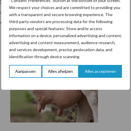
“Consent Preferences” button at the bottom of your screen.
EB-plannen te heroverwegen. Zij vragen om samen
We respect your choices and are committed to providing you
endig financieringsstelsel dat uitgaat van
with a transparent and secure browsing experience. The
teit van kinderopvangorganisaties.
third-party vendors are processing data for the following
purposes and special features: Store and/or access
information on a device, personalized advertising and content,
advertising and content measurement, audience research,
and services development, precise geolocation data, and
identification through device scanning.
Aanpassen
Alles afwijzen
Alles accepteren