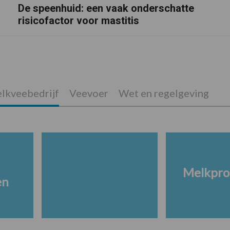
De speenhuid: een vaak onderschatte
risicofactor voor mastitis
lkveebedrijf
Veevoer
Wet en regelgeving
Melkpro
en