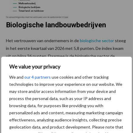
Biologische landbouwbedrijven
Het vertrouwen van ondernemers in de
biologische sector
steeg
in het eerste kwartaal van 2026 met 5,8 punten. De index kwam
uit op bijna 26 punten. Daarmee is de biologische sector de
sector met het meeste vertrouwen in de eigen onderneming.
We value your privacy
Zowel de stemmingsindex als het vertrouwen voor de
We and
our 4 partners
use cookies and other tracking
middellange termijn steeg.
technologies to improve your experience on our website. We
may store and/or access information from your device and
Sectorspecialist Coen van Ruiten van Wageningen Social &
process the personal data, such as your IP address and
Economic Research geeft aan dat de aanhoudende aandacht
browsing data, for purposes like providing you with
voor biologische producten in zowel overheidsbeleid als retail
personalized ads and content, measuring marketing campaign
mogelijk bijdraagt aan de positieve ontwikkeling van het
effectiveness, analyzing audience insights, collecting precise
vertrouwen onder biologische landbouwbedrijven.
geolocation data, and product development. Please note that