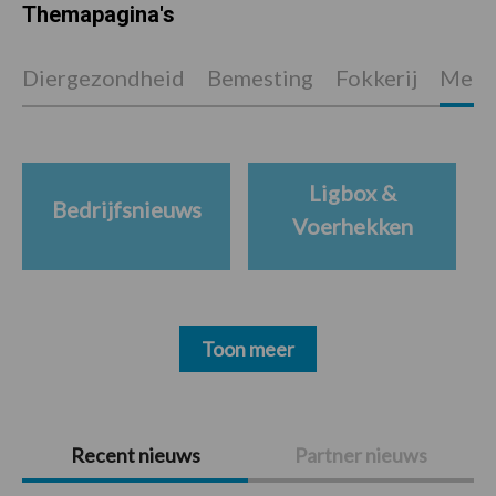
Themapagina's
Diergezondheid
Bemesting
Fokkerij
Melkv
Ligbox &
Bedrijfsnieuws
Voerhekken
Toon meer
Primaire
Recent nieuws
Partner nieuws
Sidebar