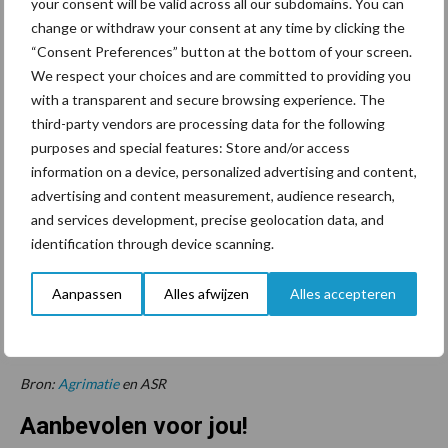
your consent will be valid across all our subdomains. You can
Van Ruiten: ‘De overheid investeert blijvend en duurzaam in de
change or withdraw your consent at any time by clicking the
biologische sector. Eind 2025 is bijvoorbeeld
“Consent Preferences” button at the bottom of your screen.
een
consumentencampagne
over biologisch productie en
We respect your choices and are committed to providing you
consumptie gestart. Ook stimuleert de overheid via de
Vabiola-
with a transparent and secure browsing experience. The
regeling
de afzet van biologische landbouwproducten. Boeren
third-party vendors are processing data for the following
ontvangen hierbij subsidie voor samenwerkingsprojecten
purposes and special features: Store and/or access
waarmee ze de verkoop van biologische producten kunnen
information on a device, personalized advertising and content,
vergroten. Ook aan de zichtbaarheid wordt gewerkt. Collega-
advertising and content measurement, audience research,
onderzoeker Katja Logatcheva geeft aan dat de groei van het
and services development, precise geolocation data, and
vertrouwen is bevestigd door een positieve ontwikkeling in het
identification through device scanning.
biologische areaal met een toename van twee procent en een
lichte toename (van enkele tienden van een procent) in het
Aanpassen
Alles afwijzen
Alles accepteren
aandeel biologische veestapels in de belangrijkste
veehouderijsectoren, zoals varkens, rundvee en schapen.
Bron:
Agrimatie
en ASR
Aanbevolen voor jou!