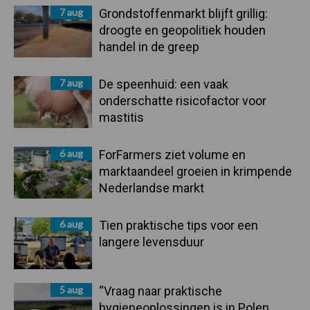
7 aug
Grondstoffenmarkt blijft grillig:
droogte en geopolitiek houden
handel in de greep
7 aug
De speenhuid: een vaak
onderschatte risicofactor voor
mastitis
6 aug
ForFarmers ziet volume en
marktaandeel groeien in krimpende
Nederlandse markt
6 aug
Tien praktische tips voor een
langere levensduur
5 aug
“Vraag naar praktische
hygieneoplossingen is in Polen