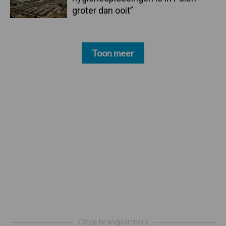
groter dan ooit”
Toon meer
Footer
Onze brandpartners