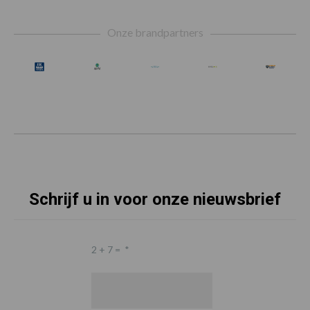
Footer
Onze brandpartners
Schrijf u in voor onze nieuwsbrief
2 + 7 =
*