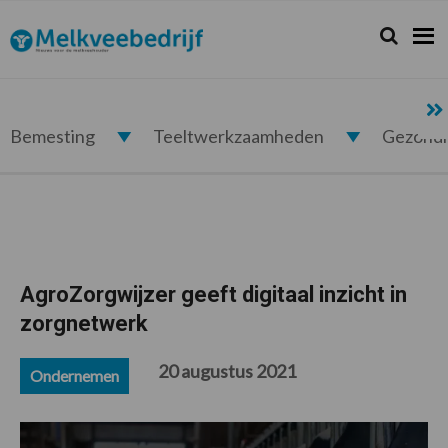
Spring
Door
Spring
Spring
naar
naar
naar
naar
Zoeken...
Zoek
Melkveebedrijf.nl
de
de
de
de
hoofdnavigatie
hoofd
eerste
voettekst
inhoud
sidebar
Bemesting
Teeltwerkzaamheden
Gezond
AgroZorgwijzer geeft digitaal inzicht in
zorgnetwerk
20 augustus 2021
Ondernemen