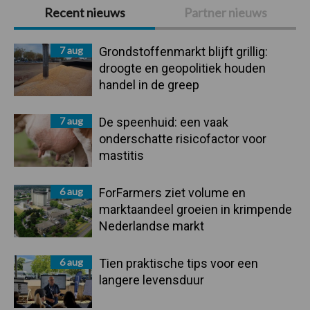
Primaire
Recent nieuws
Partner nieuws
Sidebar
7 aug
Grondstoffenmarkt blijft grillig:
droogte en geopolitiek houden
handel in de greep
7 aug
De speenhuid: een vaak
onderschatte risicofactor voor
mastitis
6 aug
ForFarmers ziet volume en
marktaandeel groeien in krimpende
Nederlandse markt
6 aug
Tien praktische tips voor een
langere levensduur