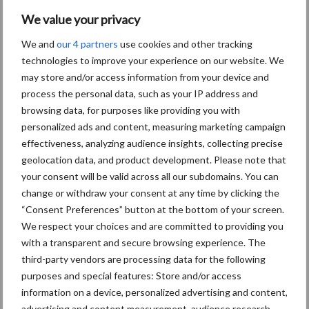
We value your privacy
Aanbevolen voor jou!
We and
our 4 partners
use cookies and other tracking
technologies to improve your experience on our website. We
Grondstoffenmarkt blijft
may store and/or access information from your device and
grillig: droogte en
process the personal data, such as your IP address and
geopolitiek houden handel
in de greep
browsing data, for purposes like providing you with
personalized ads and content, measuring marketing campaign
effectiveness, analyzing audience insights, collecting precise
De speenhuid: een vaak
geolocation data, and product development. Please note that
onderschatte risicofactor
your consent will be valid across all our subdomains. You can
voor mastitis
change or withdraw your consent at any time by clicking the
“Consent Preferences” button at the bottom of your screen.
We respect your choices and are committed to providing you
with a transparent and secure browsing experience. The
ForFarmers ziet volume en
third-party vendors are processing data for the following
marktaandeel groeien in
purposes and special features: Store and/or access
krimpende Nederlandse
markt
information on a device, personalized advertising and content,
advertising and content measurement, audience research,