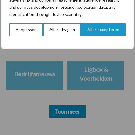
and services development, precise geolocation data, and
identification through device scanning.
Themapagina's
Aanpassen
Alles afwijzen
Alles accepteren
Diergezondheid
Bemesting
Fokkerij
Melkv
Ligbox &
Bedrijfsnieuws
Voerhekken
Toon meer