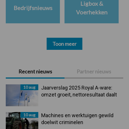
Ligbox &
Bedrijfsnieuws
Voerhekken
Toon meer
Primaire
Recent nieuws
Partner nieuws
Sidebar
10 aug
Jaarverslag 2025 Royal A-ware:
omzet groeit, nettoresultaat daalt
10 aug
Machines en werktuigen gewild
doelwit criminelen