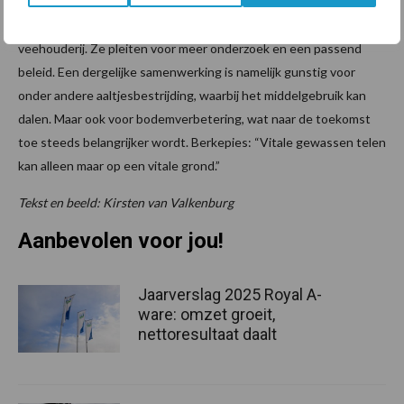
Berkepies en Warringa zijn er beiden van overtuigd: er liggen nog
veel kansen in de samenwerking tussen de akkerbouw en
veehouderij. Ze pleiten voor meer onderzoek en een passend
beleid. Een dergelijke samenwerking is namelijk gunstig voor
onder andere aaltjesbestrijding, waarbij het middelgebruik kan
dalen. Maar ook voor bodemverbetering, wat naar de toekomst
toe steeds belangrijker wordt. Berkepies: “Vitale gewassen telen
kan alleen maar op een vitale grond.”
Tekst en beeld: Kirsten van Valkenburg
Aanbevolen voor jou!
Jaarverslag 2025 Royal A-
ware: omzet groeit,
nettoresultaat daalt