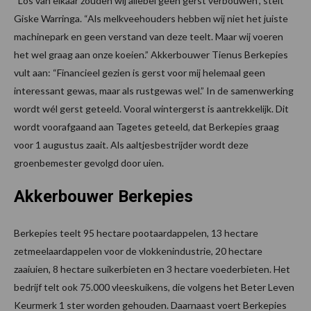
“Los van elkaar zouden wij allebei geen gerst verbouwen”, stelt
Giske Warringa. “Als melkveehouders hebben wij niet het juiste
machinepark en geen verstand van deze teelt. Maar wij voeren
het wel graag aan onze koeien.” Akkerbouwer Tienus Berkepies
vult aan: “Financieel gezien is gerst voor mij helemaal geen
interessant gewas, maar als rustgewas wel.” In de samenwerking
wordt wél gerst geteeld. Vooral wintergerst is aantrekkelijk. Dit
wordt voorafgaand aan Tagetes geteeld, dat Berkepies graag
voor 1 augustus zaait. Als aaltjesbestrijder wordt deze
groenbemester gevolgd door uien.
Akkerbouwer Berkepies
Berkepies teelt 95 hectare pootaardappelen, 13 hectare
zetmeelaardappelen voor de vlokkenindustrie, 20 hectare
zaaiuien, 8 hectare suikerbieten en 3 hectare voederbieten. Het
bedrijf telt ook 75.000 vleeskuikens, die volgens het Beter Leven
Keurmerk 1 ster worden gehouden. Daarnaast voert Berkepies