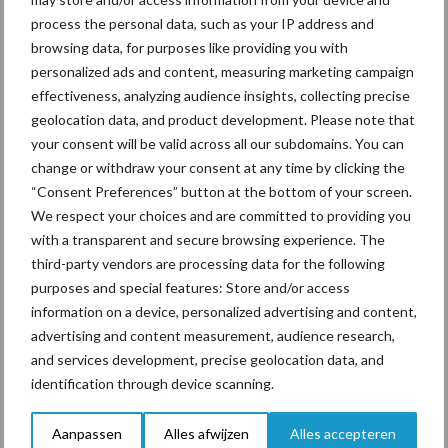
Warringa en Berkepies komen gezamenlijk tot de conclusie dat ze
process the personal data, such as your IP address and
vaker rustgewassen in de rotatie hebben dan is voorgeschreven.
browsing data, for purposes like providing you with
“Op heel veel percelen hebben we meer dan de helft van de tijd
personalized ads and content, measuring marketing campaign
een rustgewas staan.” De ligging van de percelen bepaalt hierbij
effectiveness, analyzing audience insights, collecting precise
veel. Warringa: “De percelen dichtbij huis gebruiken we meer
geolocation data, and product development. Please note that
voor het weiden van onze koeien dan voor akkerbouwgewassen.
your consent will be valid across all our subdomains. You can
Zo heeft onze huiskavel vier jaar gras, dan een jaar
change or withdraw your consent at any time by clicking the
“Consent Preferences” button at the bottom of your screen.
pootaardappelen en dan weer vier jaar gras. De percelen die
We respect your choices and are committed to providing you
verder weg liggen, hebben bijvoorbeeld twee of drie jaar
with a transparent and secure browsing experience. The
akkerbouwgewassen staan. Daar staat ook mais, uien of bieten.
third-party vendors are processing data for the following
Percelen die nog verder weg liggen, hebben steeds korter gras
purposes and special features: Store and/or access
en zijn steeds langer bouwland.” En soms kiezen ze gezamenlijk
information on a device, personalized advertising and content,
ook voor één jaar gras tussendoor. Warringa: “Als dat voor Tienus
advertising and content measurement, audience research,
beter uitkomt? Dan doen we dat.” Het tekent de samenwerking.
and services development, precise geolocation data, and
identification through device scanning.
Nog veel kansen
Aanpassen
Alles afwijzen
Alles accepteren