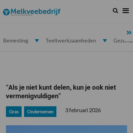
Spring
Door
Spring
Spring
naar
naar
naar
naar
Zoeken...
Zoek
Melkveebedrijf.nl
de
de
de
de
hoofdnavigatie
hoofd
eerste
voettekst
inhoud
sidebar
Bemesting
Teeltwerkzaamheden
Gezond
“Als je niet kunt delen, kun je ook niet
vermenigvuldigen”
3 februari 2026
Gras
Ondernemen