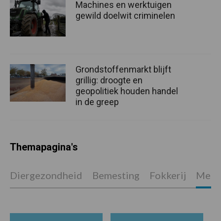
Machines en werktuigen
gewild doelwit criminelen
Grondstoffenmarkt blijft
grillig: droogte en
geopolitiek houden handel
in de greep
Themapagina's
Diergezondheid
Bemesting
Fokkerij
Melkv