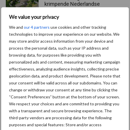
krimpende Nederlandse
markt
We value your privacy
We and
our 4 partners
use cookies and other tracking
technologies to improve your experience on our website. We
Themapagina's
may store and/or access information from your device and
process the personal data, such as your IP address and
Diergezondheid
Bemesting
Fokkerij
Melkv
browsing data, for purposes like providing you with
personalized ads and content, measuring marketing campaign
effectiveness, analyzing audience insights, collecting precise
geolocation data, and product development. Please note that
your consent will be valid across all our subdomains. You can
Ligbox &
Bedrijfsnieuws
change or withdraw your consent at any time by clicking the
Voerhekken
“Consent Preferences” button at the bottom of your screen.
We respect your choices and are committed to providing you
with a transparent and secure browsing experience. The
third-party vendors are processing data for the following
Toon meer
purposes and special features: Store and/or access