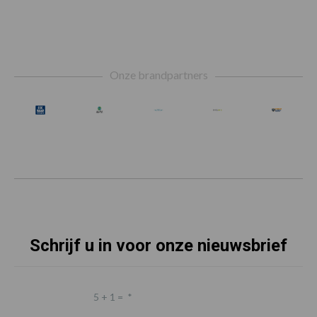
Footer
Onze brandpartners
Schrijf u in voor onze nieuwsbrief
5 + 1 =
*