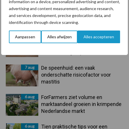
information on a device, personalized advertising and content,
advertising and content measurement, audience research,
and services development, precise geolocation data, and
Primaire
Recent nieuws
Partner nieuws
identification through device scanning.
Sidebar
Aanpassen
Alles afwijzen
Alles accepteren
7 aug
Grondstoffenmarkt blijft grillig:
droogte en geopolitiek houden
handel in de greep
7 aug
De speenhuid: een vaak
onderschatte risicofactor voor
mastitis
6 aug
ForFarmers ziet volume en
marktaandeel groeien in krimpende
Nederlandse markt
6 aug
Tien praktische tips voor een