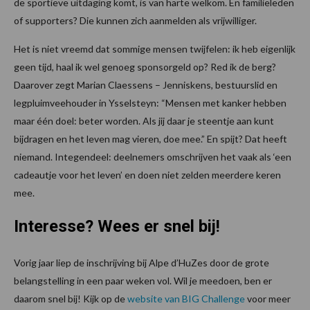
de sportieve uitdaging komt, is van harte welkom. En familieleden
of supporters? Die kunnen zich aanmelden als vrijwilliger.
Het is niet vreemd dat sommige mensen twijfelen: ik heb eigenlijk
geen tijd, haal ik wel genoeg sponsorgeld op? Red ik de berg?
Daarover zegt Marian Claessens – Jenniskens, bestuurslid en
legpluimveehouder in Ysselsteyn: “Mensen met kanker hebben
maar één doel: beter worden. Als jij daar je steentje aan kunt
bijdragen en het leven mag vieren, doe mee.” En spijt? Dat heeft
niemand. Integendeel: deelnemers omschrijven het vaak als ‘een
cadeautje voor het leven’ en doen niet zelden meerdere keren
mee.
Interesse? Wees er snel bij!
Vorig jaar liep de inschrijving bij Alpe d’HuZes door de grote
belangstelling in een paar weken vol. Wil je meedoen, ben er
daarom snel bij! Kijk op de
website van BIG Challenge
voor meer