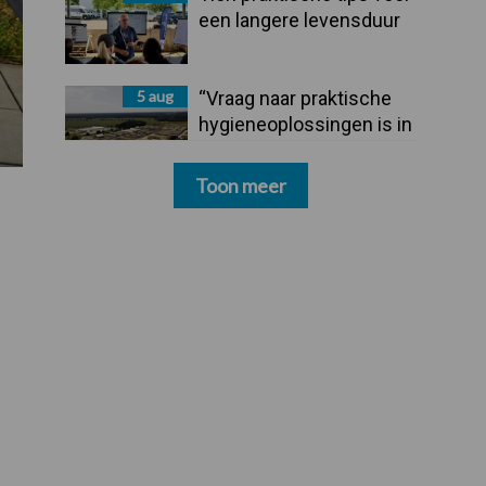
een langere levensduur
5 aug
“Vraag naar praktische
hygieneoplossingen is in
Polen groter dan ooit”
Toon meer