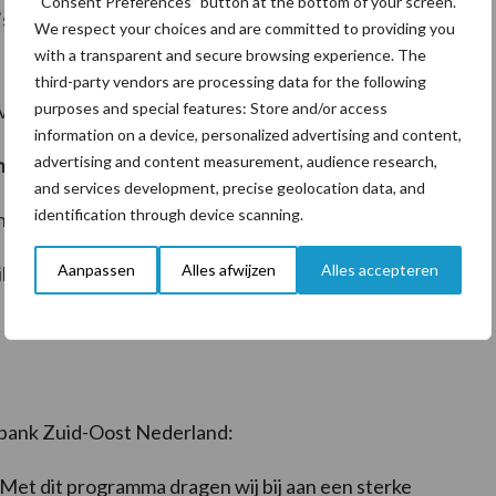
“Consent Preferences” button at the bottom of your screen.
, elk afgestemd op een andere fase van de
We respect your choices and are committed to providing you
with a transparent and secure browsing experience. The
third-party vendors are processing data for the following
purposes and special features: Store and/or access
vanaf 16 jaar
information on a device, personalized advertising and content,
advertising and content measurement, audience research,
hap
– gericht op bedrijfsopvolging
and services development, precise geolocation data, and
identification through device scanning.
onge ondernemers
Aanpassen
Alles afwijzen
Alles accepteren
kkel- en netwerkactiviteiten, waaronder een
te maken met internationale agrarische ondernemers.
bobank Zuid-Oost Nederland:
 Met dit programma dragen wij bij aan een sterke