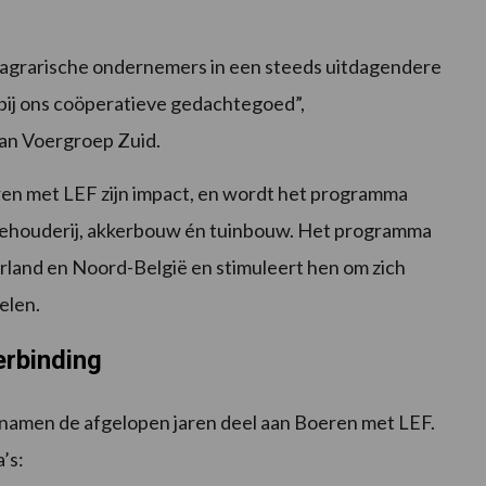
ge agrarische ondernemers in een steeds uitdagendere
bij ons coöperatieve gedachtegoed”,
van Voergroep Zuid.
n met LEF zijn impact, en wordt het programma
veehouderij, akkerbouw én tuinbouw. Het programma
rland en Noord-België en stimuleert hen om zich
elen.
verbinding
namen de afgelopen jaren deel aan Boeren met LEF.
’s: