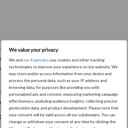
 weerbaarder en veerkrachtiger maken. We
We value your privacy
ing én bij het maken van toekomstgerichte keuzes,”
We and
our 4 partners
use cookies and other tracking
technologies to improve your experience on our website. We
che sector vraagt om krachtige ondernemers. Daar
may store and/or access information from your device and
process the personal data, such as your IP address and
browsing data, for purposes like providing you with
ommunity waarin deelnemers intensief met elkaar
personalized ads and content, measuring marketing campaign
effectiveness, analyzing audience insights, collecting precise
aan.
geolocation data, and product development. Please note that
your consent will be valid across all our subdomains. You can
op maat
change or withdraw your consent at any time by clicking the