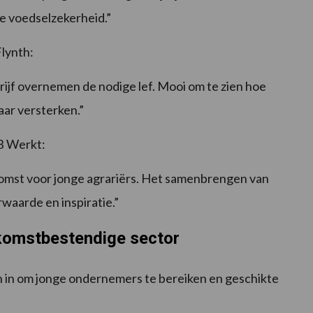
se voedselzekerheid.”
Flynth:
drijf overnemen de nodige lef. Mooi om te zien hoe
ar versterken.”
AB Werkt:
omst voor jonge agrariërs. Het samenbrengen van
waarde en inspiratie.”
komstbestendige sector
n in om jonge ondernemers te bereiken en geschikte