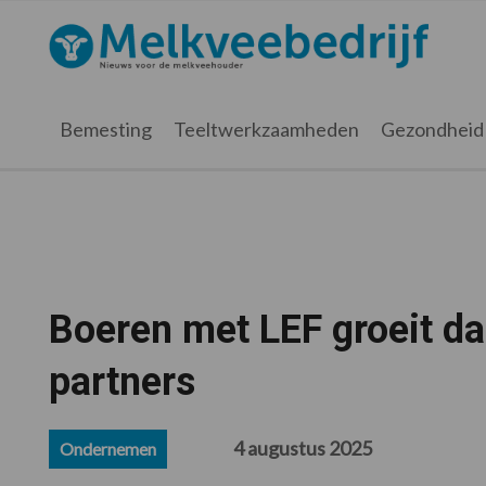
Spring
Door
Spring
Spring
naar
naar
naar
naar
Melkveebedrijf.nl
de
de
de
de
hoofdnavigatie
hoofd
eerste
voettekst
inhoud
sidebar
Bemesting
Teeltwerkzaamheden
Gezondheid
Boeren met LEF groeit da
partners
4 augustus 2025
Ondernemen