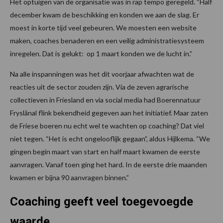
Het optuigen van de organisatie was in rap tempo geregeld. “Half
december kwam de beschikking en konden we aan de slag. Er
moest in korte tijd veel gebeuren. We moesten een website
maken, coaches benaderen en een veilig administratiesysteem
inregelen. Dat is gelukt: op 1 maart konden we de lucht in.”
Na alle inspanningen was het dit voorjaar afwachten wat de
reacties uit de sector zouden zijn. Via de zeven agrarische
collectieven in Friesland en via social media had Boerennatuur
Fryslânal flink bekendheid gegeven aan het initiatief. Maar zaten
de Friese boeren nu echt wel te wachten op coaching? Dat viel
niet tegen. “Het is echt ongelooflijk gegaan”, aldus Hijlkema. “We
gingen begin maart van start en half maart kwamen de eerste
aanvragen. Vanaf toen ging het hard. In de eerste drie maanden
kwamen er bijna 90 aanvragen binnen.”
Coaching geeft veel toegevoegde
waarde