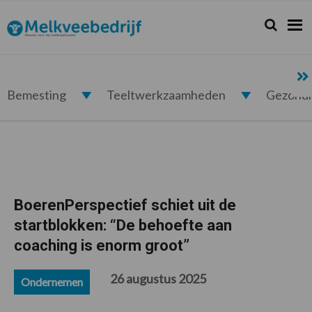
Spring
Door
Spring
Spring
naar
naar
naar
naar
Zoeken...
Zoek
Melkveebedrijf.nl
de
de
de
de
hoofdnavigatie
hoofd
eerste
voettekst
inhoud
sidebar
Bemesting
Teeltwerkzaamheden
Gezond
BoerenPerspectief schiet uit de
startblokken: “De behoefte aan
coaching is enorm groot”
26 augustus 2025
Ondernemen