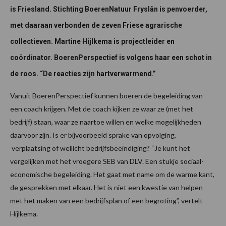
is Friesland. Stichting BoerenNatuur Fryslân is penvoerder,
met daaraan verbonden de zeven Friese agrarische
collectieven. Martine Hijlkema is projectleider en
coördinator. BoerenPerspectief is volgens haar een schot in
de roos. “De reacties zijn hartverwarmend.”
Vanuit BoerenPerspectief kunnen boeren de begeleiding van
een coach krijgen. Met de coach kijken ze waar ze (met het
bedrijf) staan, waar ze naartoe willen en welke mogelijkheden
daarvoor zijn. Is er bijvoorbeeld sprake van opvolging,
verplaatsing of wellicht bedrijfsbeëindiging? “Je kunt het
vergelijken met het vroegere SEB van DLV. Een stukje sociaal-
economische begeleiding. Het gaat met name om de warme kant,
de gesprekken met elkaar. Het is niet een kwestie van helpen
met het maken van een bedrijfsplan of een begroting”, vertelt
Hijlkema.