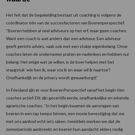
Het feit dat de begeleiding bestaat uit coaching is volgens de
coördinator één van de succesfactoren van Boerenperspectief.
“Boeren hebben al veel adviseurs op het erf, maar geen coaches.
Want een coach is wat anders dan een adviseur. Een adviseur
geeft gericht advies, vaak ook met een stukje eigenbelang. Onze
coaches laten de ondernemer praten en nadenken en hebben nul
belang. Het enige wat ze willen, is de boer helpen met het
vraagstuk ‘wie ben ik, waar sta ik en waar wil ik naartoe’?
Onafhankelijk en de privacy wordt gewaarborgd.”
In Friesland zijn er voor BoerenPerspectief vanaf het begin tien
coaches actief. Dit zijn gecertificeerde, onafhankelijke en erkende
agrarische coaches. “In het begin kwamen de aanvragen van
boeren in een rap tempo binnen, een mooie bevestiging dat we
met ons aanbod echt iets raken. Inmiddels merken we dat de
zomerperiode aanbreekt en boeren hun aandacht elders nodig