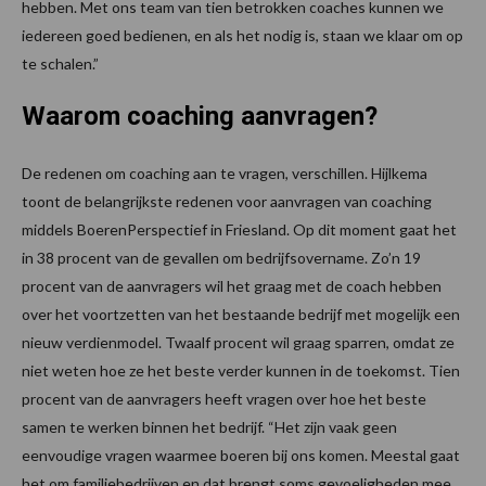
hebben. Met ons team van tien betrokken coaches kunnen we
iedereen goed bedienen, en als het nodig is, staan we klaar om op
te schalen.”
Waarom coaching aanvragen?
De redenen om coaching aan te vragen, verschillen. Hijlkema
toont de belangrijkste redenen voor aanvragen van coaching
middels BoerenPerspectief in Friesland. Op dit moment gaat het
in 38 procent van de gevallen om bedrijfsovername. Zo’n 19
procent van de aanvragers wil het graag met de coach hebben
over het voortzetten van het bestaande bedrijf met mogelijk een
nieuw verdienmodel. Twaalf procent wil graag sparren, omdat ze
niet weten hoe ze het beste verder kunnen in de toekomst. Tien
procent van de aanvragers heeft vragen over hoe het beste
samen te werken binnen het bedrijf. “Het zijn vaak geen
eenvoudige vragen waarmee boeren bij ons komen. Meestal gaat
het om familiebedrijven en dat brengt soms gevoeligheden mee.