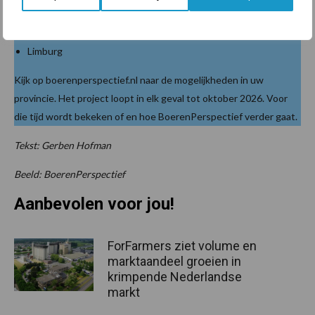
Brabant
Limburg
Kijk op boerenperspectief.nl naar de mogelijkheden in uw
provincie. Het project loopt in elk geval tot oktober 2026. Voor
die tijd wordt bekeken of en hoe BoerenPerspectief verder gaat.
Tekst: Gerben Hofman
Beeld: BoerenPerspectief
Aanbevolen voor jou!
ForFarmers ziet volume en
marktaandeel groeien in
krimpende Nederlandse
markt