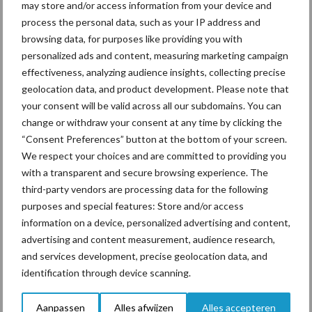
Per deelnemer heeft de coach maximaal 50 uur beschikbaar. “Dat
may store and/or access information from your device and
is veel, maar als een vraagstuk is opgelost, dan eindigt ook het
process the personal data, such as your IP address and
browsing data, for purposes like providing you with
coachingstraject. Als er dan uren over zijn, dan kan daar weer een
personalized ads and content, measuring marketing campaign
nieuwe deelnemer van profiteren. Hijlkema benadrukt wel dat het
effectiveness, analyzing audience insights, collecting precise
traject inspanning vraagt van coach en deelnemer. “Het is
geolocation data, and product development. Please note that
kosteloos en vrijwillig, maar het is niet vrijblijvend.”
your consent will be valid across all our subdomains. You can
change or withdraw your consent at any time by clicking the
Provincies die al deelnemen aan
“Consent Preferences” button at the bottom of your screen.
BoerenPerspectief
We respect your choices and are committed to providing you
with a transparent and secure browsing experience. The
third-party vendors are processing data for the following
Groningen
purposes and special features: Store and/or access
Friesland
information on a device, personalized advertising and content,
advertising and content measurement, audience research,
Noord Holland / Utrecht-West
and services development, precise geolocation data, and
identification through device scanning.
Drenthe
Overijssel
Aanpassen
Alles afwijzen
Alles accepteren