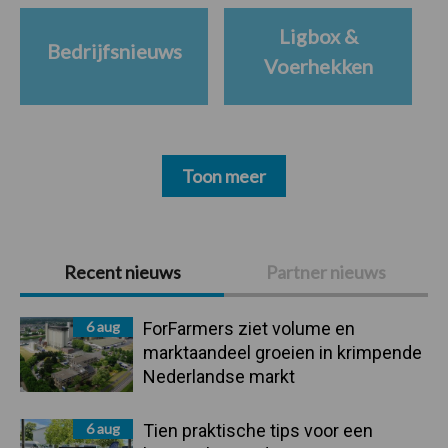
Ligbox &
Bedrijfsnieuws
Voerhekken
Toon meer
Primaire
Recent nieuws
Partner nieuws
Sidebar
6 aug
ForFarmers ziet volume en
marktaandeel groeien in krimpende
Nederlandse markt
6 aug
Tien praktische tips voor een