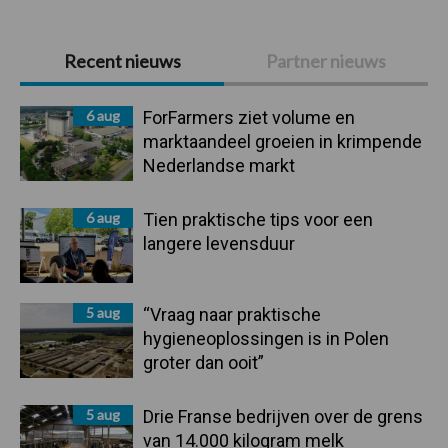
Primaire
Recent nieuws
Partner nieuws
Sidebar
6 aug
ForFarmers ziet volume en
marktaandeel groeien in krimpende
Nederlandse markt
6 aug
Tien praktische tips voor een
langere levensduur
5 aug
“Vraag naar praktische
hygieneoplossingen is in Polen
groter dan ooit”
5 aug
Drie Franse bedrijven over de grens
van 14.000 kilogram melk