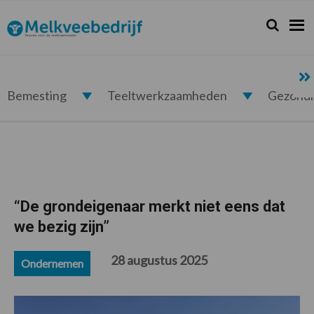
Spring
Door
Spring
Spring
naar
naar
naar
naar
Zoeken...
Zoek
Melkveebedrijf.nl
de
de
de
de
hoofdnavigatie
hoofd
eerste
voettekst
inhoud
sidebar
Bemesting
Teeltwerkzaamheden
Gezond
“De grondeigenaar merkt niet eens dat
we bezig zijn”
28 augustus 2025
Ondernemen