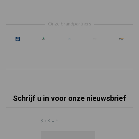
Footer
Onze brandpartners
Schrijf u in voor onze nieuwsbrief
9 + 9 =
*