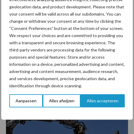
geolocation data, and product development. Please note that
your consent will be valid across all our subdomains. You can
change or withdraw your consent at any time by clicking the
“Consent Preferences” button at the bottom of your screen.
We respect your choices and are committed to providing you
with a transparent and secure browsing experience. The
Zestig meter leiding per uur
third-party vendors are processing data for the following
purposes and special features: Store and/or access
Op de locatie in Ureterp kan per uur circa zestig meter leiding zijn
information on a device, personalized advertising and content,
verwijderd, wat neerkomt op zo’n 500 meter per dag. Dit zonder al
advertising and content measurement, audience research,
teveel handwerk. Een medewerker met een controller houdt de
and services development, precise geolocation data, and
machine in de gaten en geeft zijn controller om de anderhalve
identification through device scanning.
minuut een tikje. Doet hij dit niet, dan stopt de machine uit
veiligheidsoverwegingen. Ook zet de medewerker het trekken
Aanpassen
Alles afwijzen
Alles accepteren
even stop op het moment dat er geknipt moet zijn.