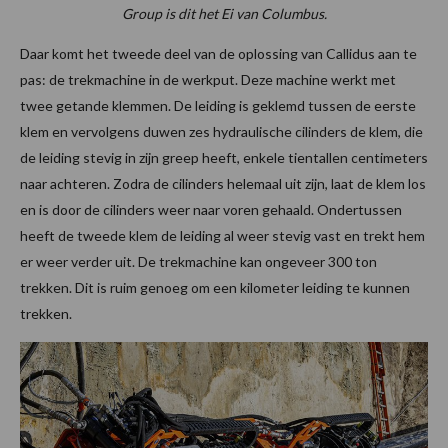
Group is dit het Ei van Columbus.
Daar komt het tweede deel van de oplossing van Callidus aan te
pas: de trekmachine in de werkput. Deze machine werkt met
twee getande klemmen. De leiding is geklemd tussen de eerste
klem en vervolgens duwen zes hydraulische cilinders de klem, die
de leiding stevig in zijn greep heeft, enkele tientallen centimeters
naar achteren. Zodra de cilinders helemaal uit zijn, laat de klem los
en is door de cilinders weer naar voren gehaald. Ondertussen
heeft de tweede klem de leiding al weer stevig vast en trekt hem
er weer verder uit. De trekmachine kan ongeveer 300 ton
trekken. Dit is ruim genoeg om een kilometer leiding te kunnen
trekken.