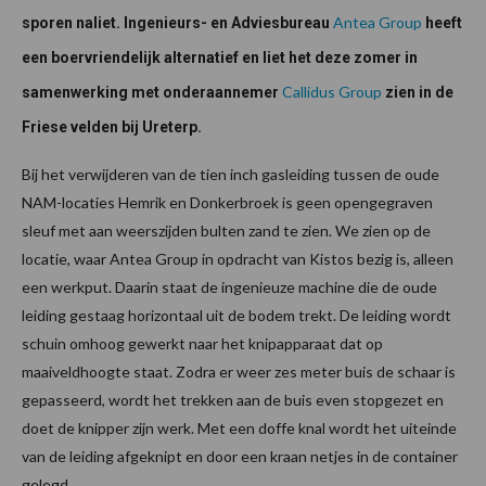
Antea Group
sporen naliet. Ingenieurs- en Adviesbureau
heeft
een boervriendelijk alternatief en liet het deze zomer in
Callidus Group
samenwerking met onderaannemer
zien in de
Friese velden bij Ureterp.
Bij het verwijderen van de tien inch gasleiding tussen de oude
NAM-locaties Hemrik en Donkerbroek is geen opengegraven
sleuf met aan weerszijden bulten zand te zien. We zien op de
locatie, waar Antea Group in opdracht van Kistos bezig is, alleen
een werkput. Daarin staat de ingenieuze machine die de oude
leiding gestaag horizontaal uit de bodem trekt. De leiding wordt
schuin omhoog gewerkt naar het knipapparaat dat op
maaiveldhoogte staat. Zodra er weer zes meter buis de schaar is
gepasseerd, wordt het trekken aan de buis even stopgezet en
doet de knipper zijn werk. Met een doffe knal wordt het uiteinde
van de leiding afgeknipt en door een kraan netjes in de container
gelegd.