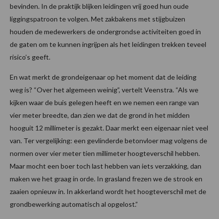
bevinden. In de praktijk blijken leidingen vrij goed hun oude
liggingspatroon te volgen. Met zakbakens met stijgbuizen
houden de medewerkers de ondergrondse activiteiten goed in
de gaten om te kunnen ingrijpen als het leidingen trekken teveel
risico’s geeft.
En wat merkt de grondeigenaar op het moment dat de leiding
weg is? “Over het algemeen weinig”, vertelt Veenstra. “Als we
kijken waar de buis gelegen heeft en we nemen een range van
vier meter breedte, dan zien we dat de grond in het midden
hooguit 12 millimeter is gezakt. Daar merkt een eigenaar niet veel
van. Ter vergelijking: een gevlinderde betonvloer mag volgens de
normen over vier meter tien millimeter hoogteverschil hebben.
Maar mocht een boer toch last hebben van iets verzakking, dan
maken we het graag in orde. In grasland frezen we de strook en
zaaien opnieuw in. In akkerland wordt het hoogteverschil met de
grondbewerking automatisch al opgelost.”