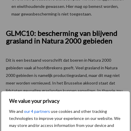
en eiwithoudende gewassen. Hier mag op bemest worden,
maar gewasbescherming is niet toegestaan.
GLMC10: bescherming van blijvend
grasland in Natura 2000 gebieden
Dit is een bestaand voorschrift dat boeren in Natura 2000
gebieden vaak al hoofdbrekens geeft. Veel grasland in Natura
2000 gebieden is namelijk productiegrasland, maar dit mag niet
meer worden vernieuwd. In het Brusselse akkoord staat dat
lidstaten gevoelige graslanden kunnen aanwijzen. In theorie zou
Nederland in het Nationaal Strategisch Plan ruimte hebben voor
We value your privacy
enige flexibiliteit. De verdere uitwerking wordt dus ook hier heel
We and
our 4 partners
use cookies and other tracking
erg bepalend.
technologies to improve your experience on our website. We
may store and/or access information from your device and