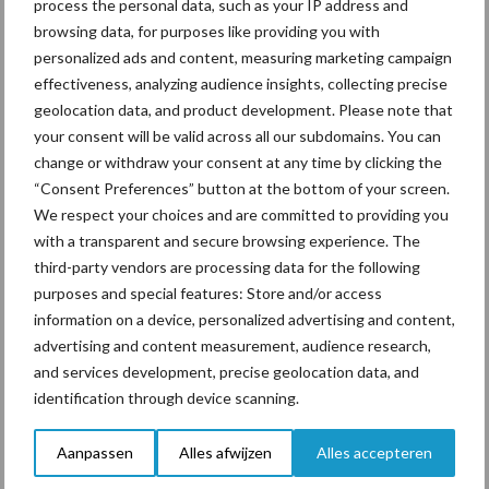
Sociale conditionaliteit
process the personal data, such as your IP address and
browsing data, for purposes like providing you with
personalized ads and content, measuring marketing campaign
Een nieuw element in het GLB is dat ontvangers van GLB-geld
effectiveness, analyzing audience insights, collecting precise
sociale en arbeidsvoorwaarden moeten respecteren. Dit zou er in
geolocation data, and product development. Please note that
de praktijk op neerkomen dat de Arbeidsinspectie gaat
your consent will be valid across all our subdomains. You can
change or withdraw your consent at any time by clicking the
samenwerken met de RVO en daar misstanden gaat melden. Dit
“Consent Preferences” button at the bottom of your screen.
zou in ieder geval in 2025 in moeten gaan.
We respect your choices and are committed to providing you
Marktbeleid
with a transparent and secure browsing experience. The
third-party vendors are processing data for the following
purposes and special features: Store and/or access
Met dit akkoord verandert er niet zoveel aan het Europese
information on a device, personalized advertising and content,
marktbeleid. De Europese Commissie kan ingrijpen in geval
advertising and content measurement, audience research,
van ernstige marktverstoringen met bijvoorbeeld interventie-
and services development, precise geolocation data, and
maatregelen.
identification through device scanning.
Wat ook blijft is de crisisreserve die nu is vastgesteld op 450
Aanpassen
Alles afwijzen
Alles accepteren
miljoen euro. Deze pot wordt gevuld door het geld in mindering te
brengen op de directe betalingen.