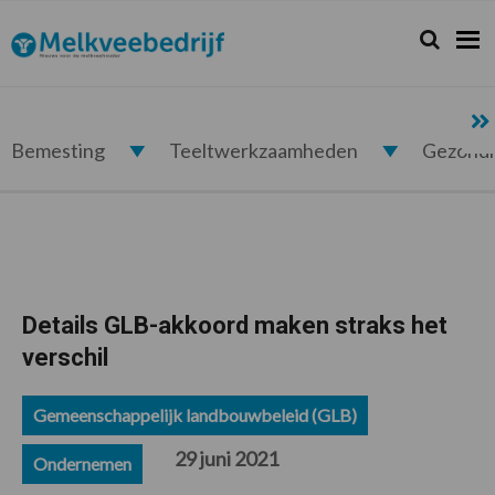
Spring
Door
Spring
Spring
naar
naar
naar
naar
Zoeken...
Zoek
Melkveebedrijf.nl
de
de
de
de
hoofdnavigatie
hoofd
eerste
voettekst
inhoud
sidebar
Bemesting
Teeltwerkzaamheden
Gezond
Details GLB-akkoord maken straks het
verschil
Gemeenschappelijk landbouwbeleid (GLB)
29 juni 2021
Ondernemen