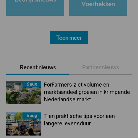
Voerhekken
Toon meer
Primaire
Recent nieuws
Partner nieuws
Sidebar
6 aug
ForFarmers ziet volume en
marktaandeel groeien in krimpende
Nederlandse markt
6 aug
Tien praktische tips voor een
langere levensduur