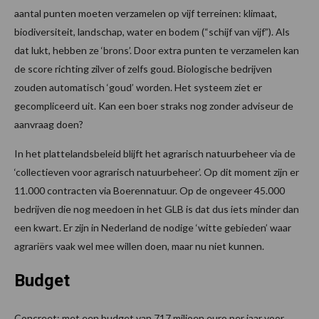
aantal punten moeten verzamelen op vijf terreinen: klimaat,
biodiversiteit, landschap, water en bodem (“schijf van vijf”). Als
dat lukt, hebben ze ‘brons’. Door extra punten te verzamelen kan
de score richting zilver of zelfs goud. Biologische bedrijven
zouden automatisch ‘goud’ worden. Het systeem ziet er
gecompliceerd uit. Kan een boer straks nog zonder adviseur de
aanvraag doen?
In het plattelandsbeleid blijft het agrarisch natuurbeheer via de
‘collectieven voor agrarisch natuurbeheer’. Op dit moment zijn er
11.000 contracten via Boerennatuur. Op de ongeveer 45.000
bedrijven die nog meedoen in het GLB is dat dus iets minder dan
een kwart. Er zijn in Nederland de nodige ‘witte gebieden’ waar
agrariërs vaak wel mee willen doen, maar nu niet kunnen.
Budget
Concreet: met een budget van 717 miljoen euro per jaar voor