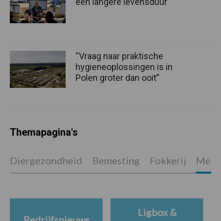
een langere levensduur
“Vraag naar praktische
hygieneoplossingen is in
Polen groter dan ooit”
Themapagina's
Diergezondheid
Bemesting
Fokkerij
Melkv
Ligbox &
Bedrijfsnieuws