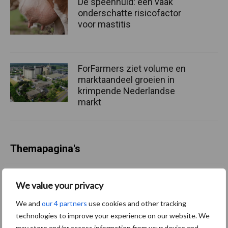
De speenhuid: een vaak
onderschatte risicofactor
voor mastitis
ForFarmers ziet volume en
marktaandeel groeien in
krimpende Nederlandse
markt
Themapagina's
Diergezondheid
Bemesting
Fokkerij
Melkv
We value your privacy
We and
our 4 partners
use cookies and other tracking
technologies to improve your experience on our website. We
may store and/or access information from your device and