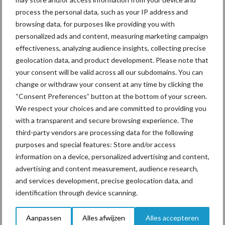
Ligbox &
Bedrijfsnieuws
process the personal data, such as your IP address and
Voerhekken
browsing data, for purposes like providing you with
personalized ads and content, measuring marketing campaign
effectiveness, analyzing audience insights, collecting precise
geolocation data, and product development. Please note that
your consent will be valid across all our subdomains. You can
Toon meer
change or withdraw your consent at any time by clicking the
“Consent Preferences” button at the bottom of your screen.
We respect your choices and are committed to providing you
Primaire
with a transparent and secure browsing experience. The
Recent nieuws
Partner nieuws
third-party vendors are processing data for the following
Sidebar
purposes and special features: Store and/or access
7 aug
Grondstoffenmarkt blijft grillig:
information on a device, personalized advertising and content,
droogte en geopolitiek houden
advertising and content measurement, audience research,
handel in de greep
and services development, precise geolocation data, and
identification through device scanning.
7 aug
De speenhuid: een vaak
onderschatte risicofactor voor
Aanpassen
Alles afwijzen
Alles accepteren