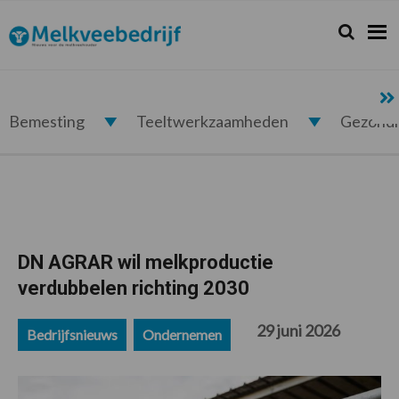
Spring
Door
Spring
Spring
naar
naar
naar
naar
Zoeken...
Zoek
Melkveebedrijf.nl
de
de
de
de
hoofdnavigatie
hoofd
eerste
voettekst
inhoud
sidebar
Bemesting
Teeltwerkzaamheden
Gezond
DN AGRAR wil melkproductie
verdubbelen richting 2030
29 juni 2026
Bedrijfsnieuws
Ondernemen