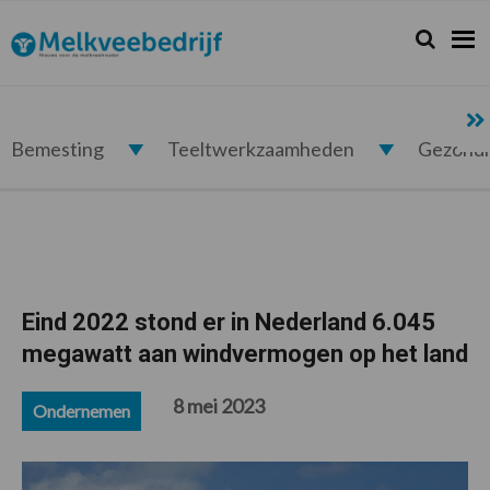
Spring
Door
Spring
Spring
naar
naar
naar
naar
Zoeken...
Zoek
Melkveebedrijf.nl
de
de
de
de
hoofdnavigatie
hoofd
eerste
voettekst
inhoud
sidebar
Bemesting
Teeltwerkzaamheden
Gezond
Eind 2022 stond er in Nederland 6.045
megawatt aan windvermogen op het land
8 mei 2023
Ondernemen