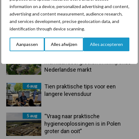
information on a device, personalized advertising and content,
Toon meer
advertising and content measurement, audience research,
and services development, precise geolocation data, and
identification through device scanning.
Primaire
Recent nieuws
Partner nieuws
Aanpassen
Alles afwijzen
Alles accepteren
Sidebar
6 aug
ForFarmers ziet volume en
marktaandeel groeien in krimpende
Nederlandse markt
6 aug
Tien praktische tips voor een
langere levensduur
5 aug
“Vraag naar praktische
hygieneoplossingen is in Polen
groter dan ooit”