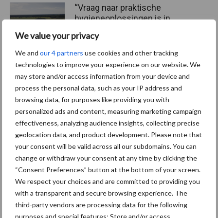
“Vraag naar praktische
hygieneoplossingen is in
Polen groter dan ooit”
We value your privacy
We and
our 4 partners
use cookies and other tracking
technologies to improve your experience on our website. We
may store and/or access information from your device and
Themapagina's
process the personal data, such as your IP address and
browsing data, for purposes like providing you with
Diergezondheid
Bemesting
Fokkerij
Melkv
personalized ads and content, measuring marketing campaign
effectiveness, analyzing audience insights, collecting precise
geolocation data, and product development. Please note that
your consent will be valid across all our subdomains. You can
change or withdraw your consent at any time by clicking the
Ligbox &
Bedrijfsnieuws
“Consent Preferences” button at the bottom of your screen.
Voerhekken
We respect your choices and are committed to providing you
with a transparent and secure browsing experience. The
third-party vendors are processing data for the following
purposes and special features: Store and/or access