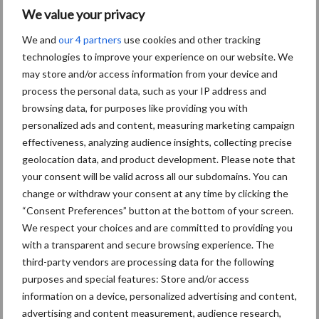
We value your privacy
Themapagina's
We and
our 4 partners
use cookies and other tracking
technologies to improve your experience on our website. We
may store and/or access information from your device and
Diergezondheid
Bemesting
Fokkerij
Melkv
process the personal data, such as your IP address and
browsing data, for purposes like providing you with
personalized ads and content, measuring marketing campaign
effectiveness, analyzing audience insights, collecting precise
Ligbox &
geolocation data, and product development. Please note that
Bedrijfsnieuws
Voerhekken
your consent will be valid across all our subdomains. You can
change or withdraw your consent at any time by clicking the
“Consent Preferences” button at the bottom of your screen.
We respect your choices and are committed to providing you
with a transparent and secure browsing experience. The
Toon meer
third-party vendors are processing data for the following
purposes and special features: Store and/or access
information on a device, personalized advertising and content,
Primaire
advertising and content measurement, audience research,