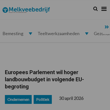
Spring
Door
Spring
Spring
naar
naar
naar
naar
Zoeken...
Zoek
Melkveebedrijf.nl
de
de
de
de
hoofdnavigatie
hoofd
eerste
voettekst
inhoud
sidebar
Bemesting
Teeltwerkzaamheden
Gezond
Europees Parlement wil hoger
landbouwbudget in volgende EU-
begroting
30 april 2026
Ondernemen
Politiek