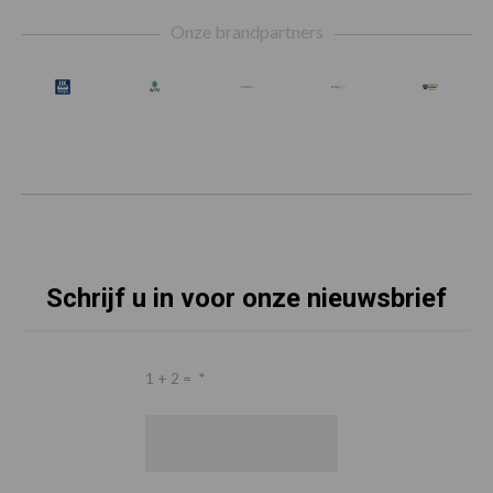
Footer
Onze brandpartners
Schrijf u in voor onze nieuwsbrief
1 + 2 =
*