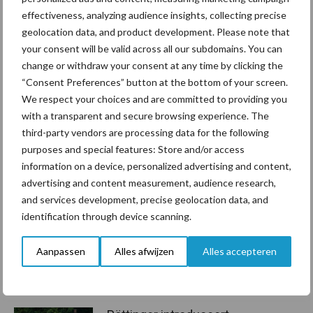
samenstelling benadrukt dat de zorgen sectoroverstijgend zijn
effectiveness, analyzing audience insights, collecting precise
en niet op zichzelf staan.
geolocation data, and product development. Please note that
your consent will be valid across all our subdomains. You can
Bron:
LTO Nederland
change or withdraw your consent at any time by clicking the
“Consent Preferences” button at the bottom of your screen.
Aanbevolen voor jou!
We respect your choices and are committed to providing you
with a transparent and secure browsing experience. The
“Vraag naar praktische
third-party vendors are processing data for the following
hygieneoplossingen is in
purposes and special features: Store and/or access
Polen groter dan ooit”
information on a device, personalized advertising and content,
advertising and content measurement, audience research,
and services development, precise geolocation data, and
identification through device scanning.
Drie Franse bedrijven over
de grens van 14.000
Aanpassen
Alles afwijzen
Alles accepteren
kilogram melk