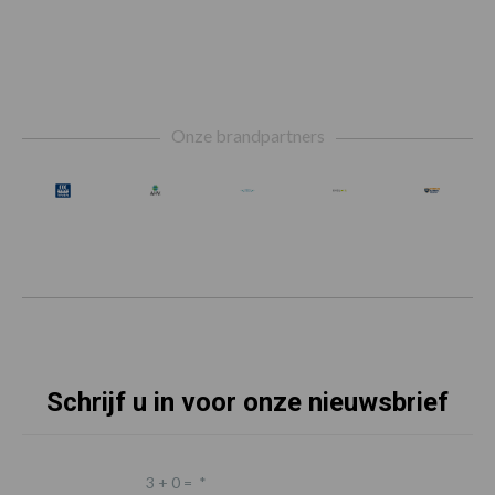
Footer
Onze brandpartners
Schrijf u in voor onze nieuwsbrief
3 + 0 =
*