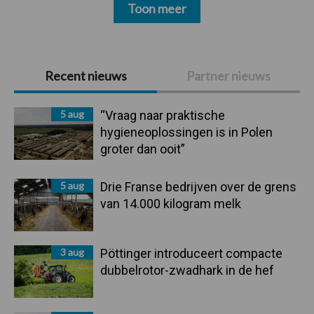
Toon meer
Primaire
Recent nieuws
Partner nieuws
Sidebar
5 aug
“Vraag naar praktische
hygieneoplossingen is in Polen
groter dan ooit”
5 aug
Drie Franse bedrijven over de grens
van 14.000 kilogram melk
3 aug
Pöttinger introduceert compacte
dubbelrotor-zwadhark in de hef