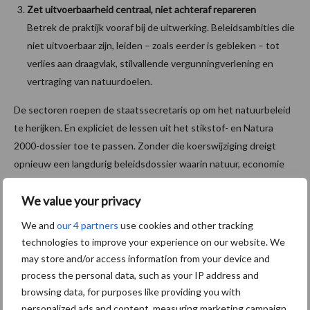
Zet uitvoerbaarheid centraal, niet achteraf repareren
Betrek de praktijk vooraf bij de uitwerking. Beleidsambities die
niet uitvoerbaar zijn, leiden – zoals eerder is gebleken – tot
verlies aan draagvlak, stilvallende vergunningverlening en
vertraging van natuurdoelen.
De sectoren roepen de staatssecretaris op om het natuurbeleid
te herijken. En expliciet de lessen uit het stikstof- en Natura
2000-dossier toe te passen. Zonder die koerswijziging dreigt
opnieuw een langdurig beleidsdossier waarin natuur, economie
en samenleving allemaal verliezen.
We value your privacy
Initiatiefnemers
We and
our 4 partners
use cookies and other tracking
technologies to improve your experience on our website. We
Aan het initiatief nemen deel: LTO,
Agractie Nederland
,
NAV
,
de
may store and/or access information from your device and
Nederlandse Vissersbond
(namens de gezamenlijke
process the personal data, such as your IP address and
visserijorganisaties), de
Koninklijke Nederlandse
browsing data, for purposes like providing you with
Jagersvereniging
,
HISWA-RECRON
en de
FNRS
. De brede
personalized ads and content, measuring marketing campaign