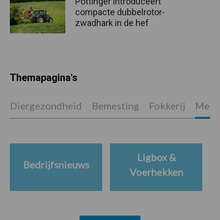
Pöttinger introduceert
compacte dubbelrotor-
zwadhark in de hef
Themapagina's
Diergezondheid
Bemesting
Fokkerij
Melkv
Ligbox &
Bedrijfsnieuws
Voerhekken