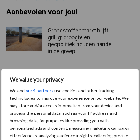
Aanbevolen voor jou!
Grondstoffenmarkt blijft
grillig: droogte en
geopolitiek houden handel
in de greep
De speenhuid: een vaak
We value your privacy
onderschatte risicofactor
voor mastitis
We and
our 4 partners
use cookies and other tracking
technologies to improve your experience on our website. We
may store and/or access information from your device and
ForFarmers ziet volume en
process the personal data, such as your IP address and
marktaandeel groeien in
browsing data, for purposes like providing you with
krimpende Nederlandse
personalized ads and content, measuring marketing campaign
markt
effectiveness, analyzing audience insights, collecting precise