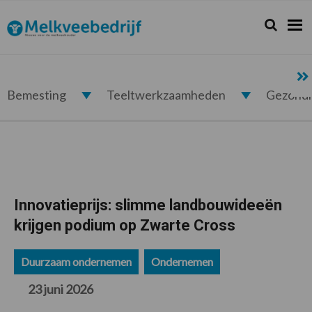
Spring
Door
Spring
Spring
naar
naar
naar
naar
Zoeken...
Zoek
Melkveebedrijf.nl
de
de
de
de
hoofdnavigatie
hoofd
eerste
voettekst
inhoud
sidebar
Bemesting
Teeltwerkzaamheden
Gezond
Innovatieprijs: slimme landbouwideeën
krijgen podium op Zwarte Cross
Duurzaam ondernemen
Ondernemen
23 juni 2026