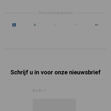
Footer
Onze brandpartners
Schrijf u in voor onze nieuwsbrief
6 + 0 =
*