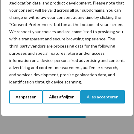
geolocation data, and product development. Please note that
your consent will be valid across all our subdomains. You can
change or withdraw your consent at any time by clicking the
Themapagina's
“Consent Preferences” button at the bottom of your screen.
We respect your choices and are committed to providing you
Diergezondheid
Bemesting
Fokkerij
Melkv
with a transparent and secure browsing experience. The
third-party vendors are processing data for the following
purposes and special features: Store and/or access
information on a device, personalized advertising and content,
advertising and content measurement, audience research,
Ligbox &
Bedrijfsnieuws
and services development, precise geolocation data, and
Voerhekken
identification through device scanning.
Aanpassen
Alles afwijzen
Alles accepteren
Toon meer