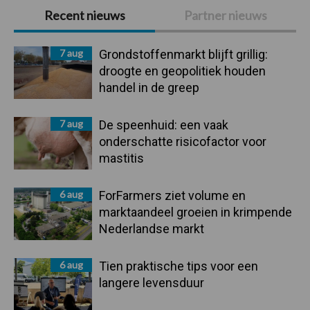
Primaire
Recent nieuws
Partner nieuws
Sidebar
7 aug
Grondstoffenmarkt blijft grillig:
droogte en geopolitiek houden
handel in de greep
7 aug
De speenhuid: een vaak
onderschatte risicofactor voor
mastitis
6 aug
ForFarmers ziet volume en
marktaandeel groeien in krimpende
Nederlandse markt
6 aug
Tien praktische tips voor een
langere levensduur