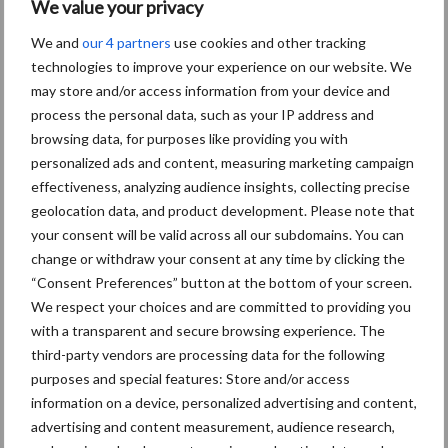
We value your privacy
We and
our 4 partners
use cookies and other tracking
Grondstoffenmarkt blijft
technologies to improve your experience on our website. We
grillig: droogte en
may store and/or access information from your device and
geopolitiek houden handel
process the personal data, such as your IP address and
in de greep
browsing data, for purposes like providing you with
personalized ads and content, measuring marketing campaign
De speenhuid: een vaak
effectiveness, analyzing audience insights, collecting precise
onderschatte risicofactor
geolocation data, and product development. Please note that
voor mastitis
your consent will be valid across all our subdomains. You can
change or withdraw your consent at any time by clicking the
“Consent Preferences” button at the bottom of your screen.
We respect your choices and are committed to providing you
ForFarmers ziet volume en
with a transparent and secure browsing experience. The
marktaandeel groeien in
third-party vendors are processing data for the following
krimpende Nederlandse
purposes and special features: Store and/or access
markt
information on a device, personalized advertising and content,
advertising and content measurement, audience research,