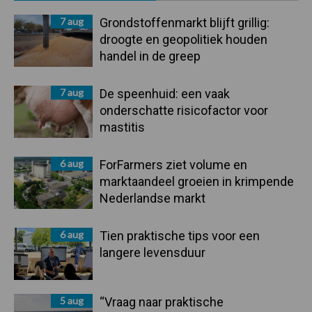
Sidebar
7 aug
Grondstoffenmarkt blijft grillig:
droogte en geopolitiek houden
handel in de greep
7 aug
De speenhuid: een vaak
onderschatte risicofactor voor
mastitis
6 aug
ForFarmers ziet volume en
marktaandeel groeien in krimpende
Nederlandse markt
6 aug
Tien praktische tips voor een
langere levensduur
5 aug
“Vraag naar praktische