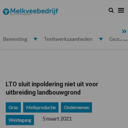
Spring
Door
Spring
Spring
naar
naar
naar
naar
Zoeken...
Zoek
Melkveebedrijf.nl
de
de
de
de
hoofdnavigatie
hoofd
eerste
voettekst
inhoud
sidebar
Bemesting
Teeltwerkzaamheden
Gezond
LTO sluit inpoldering niet uit voor
uitbreiding landbouwgrond
Gras
Melkproductie
Ondernemen
5 maart 2021
Weidegang