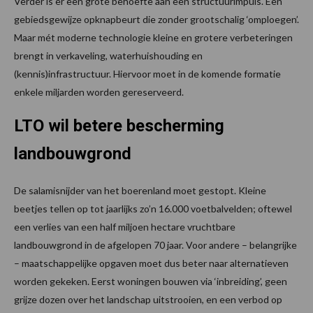
Verder is er een grote behoefte aan een structuurimpuls. Een
gebiedsgewijze opknapbeurt die zonder grootschalig ‘omploegen’.
Maar mét moderne technologie kleine en grotere verbeteringen
brengt in verkaveling, waterhuishouding en
(kennis)infrastructuur. Hiervoor moet in de komende formatie
enkele miljarden worden gereserveerd.
LTO wil betere bescherming
landbouwgrond
De salamisnijder van het boerenland moet gestopt. Kleine
beetjes tellen op tot jaarlijks zo’n 16.000 voetbalvelden; oftewel
een verlies van een half miljoen hectare vruchtbare
landbouwgrond in de afgelopen 70 jaar. Voor andere – belangrijke
– maatschappelijke opgaven moet dus beter naar alternatieven
worden gekeken. Eerst woningen bouwen via ‘inbreiding’, geen
grijze dozen over het landschap uitstrooien, en een verbod op