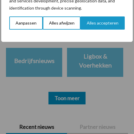
and services development, precise geolocation data, and
Themapagina's
identification through device scanning.
Aanpassen
Alles afwijzen
Alles accepteren
Diergezondheid
Bemesting
Fokkerij
Melkv
Ligbox &
Bedrijfsnieuws
Voerhekken
Toon meer
Primaire
Recent nieuws
Partner nieuws