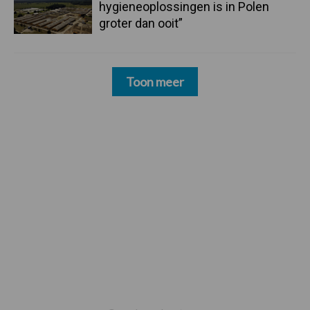
hygieneoplossingen is in Polen
groter dan ooit”
Toon meer
Footer