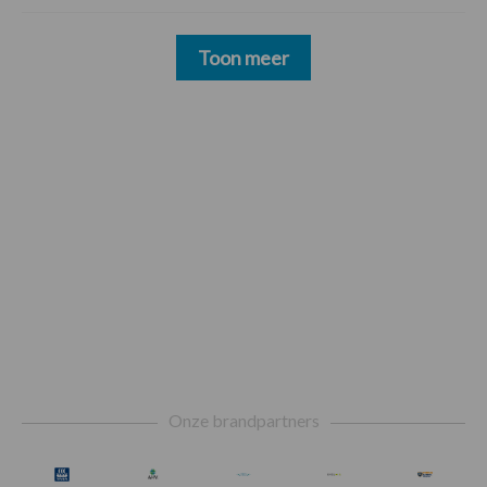
Toon meer
Footer
Onze brandpartners