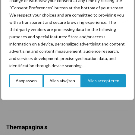
change or withdraw your consent at any time by clicking the
Tot 5 ton per wiel om
ondergrondverdichting te
“Consent Preferences” button at the bottom of your screen.
beperken
We respect your choices and are committed to providing you
with a transparent and secure browsing experience. The
third-party vendors are processing data for the following
purposes and special features: Store and/or access
Jaarverslag 2025 Royal A-
information on a device, personalized advertising and content,
ware: omzet groeit,
advertising and content measurement, audience research,
nettoresultaat daalt
and services development, precise geolocation data, and
identification through device scanning.
Machines en werktuigen
Aanpassen
Alles afwijzen
Alles accepteren
gewild doelwit criminelen
Themapagina's