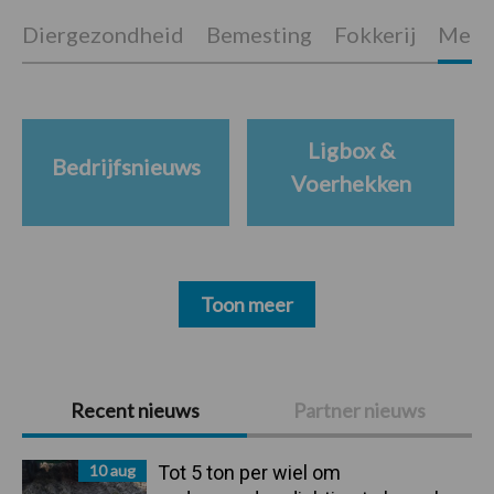
Diergezondheid
Bemesting
Fokkerij
Melkv
Ligbox &
Bedrijfsnieuws
Voerhekken
Toon meer
Primaire
Recent nieuws
Partner nieuws
Sidebar
10 aug
Tot 5 ton per wiel om