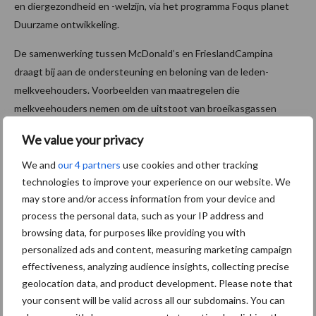
en diergezondheid en -welzijn, via het programma Foqus planet
Duurzame ontwikkeling.
De samenwerking tussen McDonald’s en FrieslandCampina
draagt bij aan de ondersteuning en beloning van de leden-
melkveehouders. Voorbeelden van maatregelen die
melkveehouders nemen om de uitstoot van broeikasgassen
terug te dringen, zijn het langer weiden van de koeien, veevoer
We value your privacy
met een lagere voetafdruk, het gebruik van voeradditieven om de
methaanuitstoot te verlagen en het scheiden van mest en urine.
We and
our 4 partners
use cookies and other tracking
Veel leden-melkveehouders wekken bovendien duurzame
technologies to improve your experience on our website. We
may store and/or access information from your device and
energie op, die vervolgens is gebruikt op de productielocaties
process the personal data, such as your IP address and
van FrieslandCampina.
browsing data, for purposes like providing you with
Bron:
FrieslandCampina
personalized ads and content, measuring marketing campaign
effectiveness, analyzing audience insights, collecting precise
Aanbevolen voor jou!
geolocation data, and product development. Please note that
your consent will be valid across all our subdomains. You can