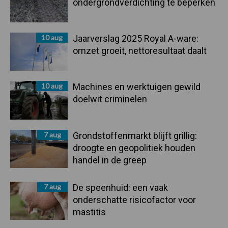
ondergrondverdichting te beperken
10 aug
Jaarverslag 2025 Royal A-ware:
omzet groeit, nettoresultaat daalt
10 aug
Machines en werktuigen gewild
doelwit criminelen
7 aug
Grondstoffenmarkt blijft grillig:
droogte en geopolitiek houden
handel in de greep
7 aug
De speenhuid: een vaak
onderschatte risicofactor voor
mastitis