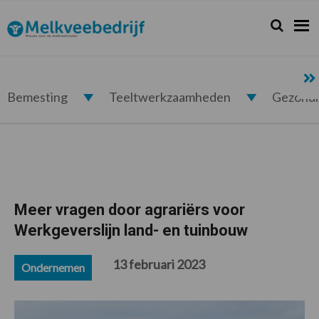
Spring
Door
Spring
Spring
naar
naar
naar
naar
Zoeken...
Zoek
Melkveebedrijf.nl
de
de
de
de
hoofdnavigatie
hoofd
eerste
voettekst
inhoud
sidebar
Bemesting
Teeltwerkzaamheden
Gezond
Meer vragen door agrariërs voor
Werkgeverslijn land- en tuinbouw
13 februari 2023
Ondernemen