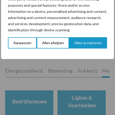
purposes and special features: Store and/or access
information on a device, personalized advertising and content,
“Vraag naar praktische
advertising and content measurement, audience research,
hygieneoplossingen is in
and services development, precise geolocation data, and
Polen groter dan ooit”
identification through device scanning.
Aanpassen
Alles afwijzen
Alles accepteren
Themapagina's
Diergezondheid
Bemesting
Fokkerij
Melkv
Ligbox &
Bedrijfsnieuws
Voerhekken