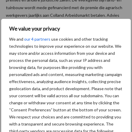
tuinbouw wordt mede gefinancierd met de premie die agrarisch
werkgevers jaarlijks aan Colland Arbeidsmarkt betalen. Advies
door de Werkgeverslijn is daarom voor iedere agrarische
We value your privacy
werkgever kosteloos te gebruiken.
We and
our 4 partners
use cookies and other tracking
Bron:
LTO Nederland
technologies to improve your experience on our website. We
may store and/or access information from your device and
Aanbevolen voor jou!
process the personal data, such as your IP address and
browsing data, for purposes like providing you with
ForFarmers ziet volume en
personalized ads and content, measuring marketing campaign
marktaandeel groeien in
effectiveness, analyzing audience insights, collecting precise
krimpende Nederlandse
geolocation data, and product development. Please note that
markt
your consent will be valid across all our subdomains. You can
change or withdraw your consent at any time by clicking the
“Consent Preferences” button at the bottom of your screen.
Tien praktische tips voor
We respect your choices and are committed to providing you
een langere levensduur
with a transparent and secure browsing experience. The
third-party vendors are processing data for the following