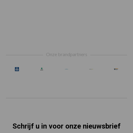
Footer
Onze brandpartners
Schrijf u in voor onze nieuwsbrief