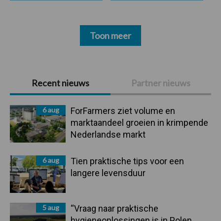
Toon meer
Primaire
Recent nieuws
Partner nieuws
Sidebar
6 aug
ForFarmers ziet volume en
marktaandeel groeien in krimpende
Nederlandse markt
6 aug
Tien praktische tips voor een
langere levensduur
5 aug
“Vraag naar praktische
hygieneoplossingen is in Polen