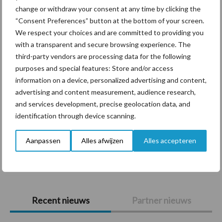
Themapagina's
change or withdraw your consent at any time by clicking the
“Consent Preferences” button at the bottom of your screen.
Diergezondheid
Bemesting
Fokkerij
Melkv
We respect your choices and are committed to providing you
with a transparent and secure browsing experience. The
third-party vendors are processing data for the following
purposes and special features: Store and/or access
information on a device, personalized advertising and content,
Ligbox &
Bedrijfsnieuws
advertising and content measurement, audience research,
Voerhekken
and services development, precise geolocation data, and
identification through device scanning.
Aanpassen
Alles afwijzen
Alles accepteren
Toon meer
Primaire
Recent nieuws
Partner nieuws
Sidebar