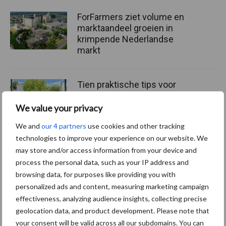
ForFarmers ziet volume en
marktaandeel groeien in
krimpende Nederlandse
markt
Tien praktische tips voor
een langere levensduur
We value your privacy
We and
our 4 partners
use cookies and other tracking
technologies to improve your experience on our website. We
“Vraag naar praktische
may store and/or access information from your device and
hygieneoplossingen is in
process the personal data, such as your IP address and
Polen groter dan ooit”
browsing data, for purposes like providing you with
personalized ads and content, measuring marketing campaign
effectiveness, analyzing audience insights, collecting precise
geolocation data, and product development. Please note that
your consent will be valid across all our subdomains. You can