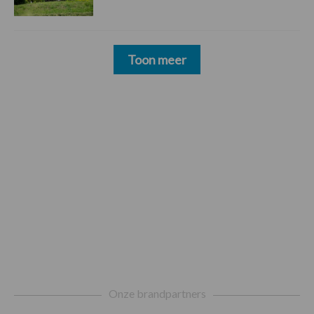
Toon meer
Footer
Onze brandpartners