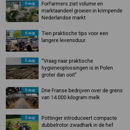
6 aug
ForFarmers ziet volume en
marktaandeel groeien in krimpende
Nederlandse markt
6 aug
Tien praktische tips voor een
langere levensduur
5 aug
“Vraag naar praktische
hygieneoplossingen is in Polen
groter dan ooit”
5 aug
Drie Franse bedrijven over de grens
van 14.000 kilogram melk
3 aug
Pöttinger introduceert compacte
dubbelrotor-zwadhark in de hef