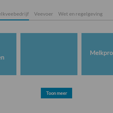
lkveebedrijf
Veevoer
Wet en regelgeving
Melkpro
en
Toon meer