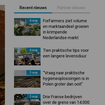
Recent nieuws
Partner nieuws
Primaire
Sidebar
6 aug
ForFarmers ziet volume
en marktaandeel groeien
in krimpende
Nederlandse markt
6 aug
Tien praktische tips voor
een langere levensduur
5 aug
“Vraag naar praktische
hygieneoplossingen is in
Polen groter dan ooit”
5 aug
Drie Franse bedrijven
over de grens van 14.000