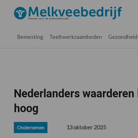
Spring
Door
Spring
Spring
naar
naar
naar
naar
Melkveebedrijf.nl
de
de
de
de
hoofdnavigatie
hoofd
eerste
voettekst
inhoud
sidebar
Bemesting
Teeltwerkzaamheden
Gezondheid
Nederlanders waarderen b
hoog
13 oktober 2025
Ondernemen