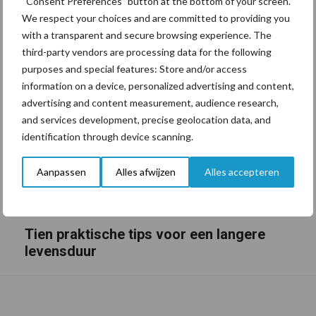
“Consent Preferences” button at the bottom of your screen.
We respect your choices and are committed to providing you
with a transparent and secure browsing experience. The
third-party vendors are processing data for the following
purposes and special features: Store and/or access
information on a device, personalized advertising and content,
advertising and content measurement, audience research,
and services development, precise geolocation data, and
identification through device scanning.
Aanpassen
Alles afwijzen
Alles accepteren
Tien praktische tips voor een langere
levensduur