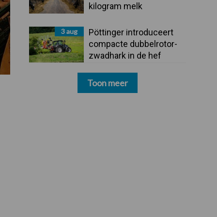
kilogram melk
3 aug
Pöttinger introduceert
compacte dubbelrotor-
zwadhark in de hef
Toon meer