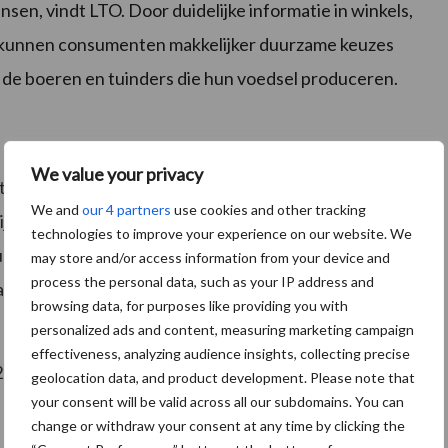
ansen, vindt LTO. Door duidelijke informatie in winkels,
st kunnen consumenten makkelijker duurzame keuzes
k de boeren en tuinders die hun voedsel produceren.
We value your privacy
dt uitgevoerd door Wageningen Economic Research, in
We and
our 4 partners
use cookies and other tracking
n, GroentenFruit Huis en het Ministerie van
technologies to improve your experience on our website. We
uur. Het onderzoek wordt gefinancierd vanuit de
may store and/or access information from your device and
process the personal data, such as your IP address and
artijen aan een toekomstbestendig en gewaardeerd
browsing data, for purposes like providing you with
personalized ads and content, measuring marketing campaign
effectiveness, analyzing audience insights, collecting precise
5 is te vinden op
agrimatie.nl
.
geolocation data, and product development. Please note that
your consent will be valid across all our subdomains. You can
change or withdraw your consent at any time by clicking the