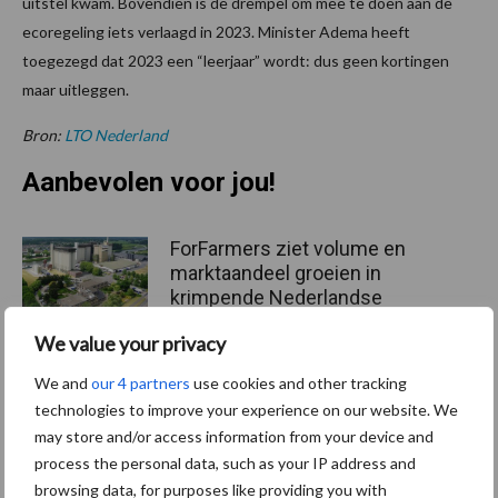
uitstel kwam. Bovendien is de drempel om mee te doen aan de
ecoregeling iets verlaagd in 2023. Minister Adema heeft
toegezegd dat 2023 een “leerjaar” wordt: dus geen kortingen
maar uitleggen.
Bron:
LTO Nederland
Aanbevolen voor jou!
ForFarmers ziet volume en
marktaandeel groeien in
krimpende Nederlandse
markt
We value your privacy
We and
our 4 partners
use cookies and other tracking
Tien praktische tips voor
technologies to improve your experience on our website. We
een langere levensduur
may store and/or access information from your device and
process the personal data, such as your IP address and
browsing data, for purposes like providing you with