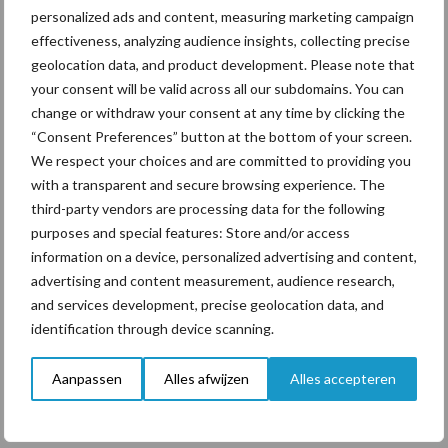
personalized ads and content, measuring marketing campaign
“Vraag naar praktische
effectiveness, analyzing audience insights, collecting precise
hygieneoplossingen is in
geolocation data, and product development. Please note that
Polen groter dan ooit”
your consent will be valid across all our subdomains. You can
change or withdraw your consent at any time by clicking the
“Consent Preferences” button at the bottom of your screen.
We respect your choices and are committed to providing you
with a transparent and secure browsing experience. The
Themapagina's
third-party vendors are processing data for the following
purposes and special features: Store and/or access
Diergezondheid
Bemesting
Fokkerij
Melkv
information on a device, personalized advertising and content,
advertising and content measurement, audience research,
and services development, precise geolocation data, and
identification through device scanning.
Ligbox &
Bedrijfsnieuws
Aanpassen
Alles afwijzen
Alles accepteren
Voerhekken