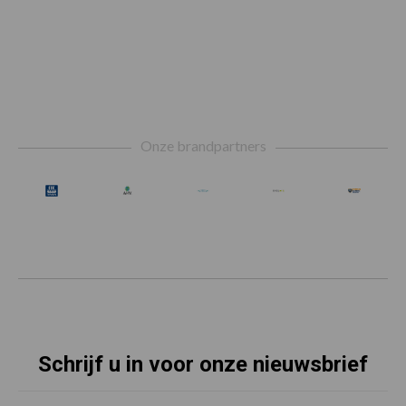
Footer
Onze brandpartners
Schrijf u in voor onze nieuwsbrief