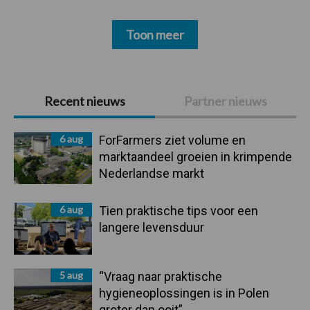
Toon meer
Primaire
Recent nieuws
Partner nieuws
Sidebar
6 aug
ForFarmers ziet volume en
marktaandeel groeien in krimpende
Nederlandse markt
6 aug
Tien praktische tips voor een
langere levensduur
5 aug
“Vraag naar praktische
hygieneoplossingen is in Polen
groter dan ooit”