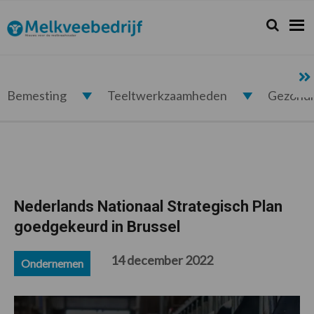
Spring
Door
Spring
Spring
naar
naar
naar
naar
Zoeken...
Zoek
Melkveebedrijf.nl
de
de
de
de
hoofdnavigatie
hoofd
eerste
voettekst
inhoud
sidebar
Bemesting
Teeltwerkzaamheden
Gezond
Nederlands Nationaal Strategisch Plan
goedgekeurd in Brussel
14 december 2022
Ondernemen