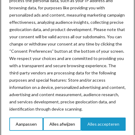
process the personal data, such as your IP address and
Voerhekken
browsing data, for purposes like providing you with
personalized ads and content, measuring marketing campaign
effectiveness, analyzing audience insights, collecting precise
geolocation data, and product development. Please note that
Toon meer
your consent will be valid across all our subdomains. You can
change or withdraw your consent at any time by clicking the
“Consent Preferences” button at the bottom of your screen.
We respect your choices and are committed to providing you
Primaire
Recent nieuws
Partner nieuws
with a transparent and secure browsing experience. The
Sidebar
third-party vendors are processing data for the following
purposes and special features: Store and/or access
6 aug
ForFarmers ziet volume en
information on a device, personalized advertising and content,
marktaandeel groeien in krimpende
advertising and content measurement, audience research,
Nederlandse markt
and services development, precise geolocation data, and
identification through device scanning.
6 aug
Tien praktische tips voor een
langere levensduur
Aanpassen
Alles afwijzen
Alles accepteren