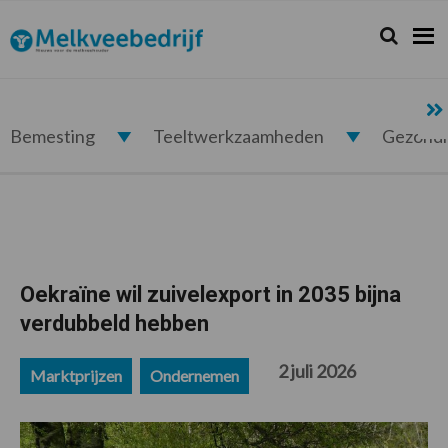
Spring
Door
Spring
Spring
naar
naar
naar
naar
Zoeken...
Zoek
Melkveebedrijf.nl
de
de
de
de
hoofdnavigatie
hoofd
eerste
voettekst
inhoud
sidebar
Bemesting
Teeltwerkzaamheden
Gezond
Oekraïne wil zuivelexport in 2035 bijna
verdubbeld hebben
2 juli 2026
Marktprijzen
Ondernemen