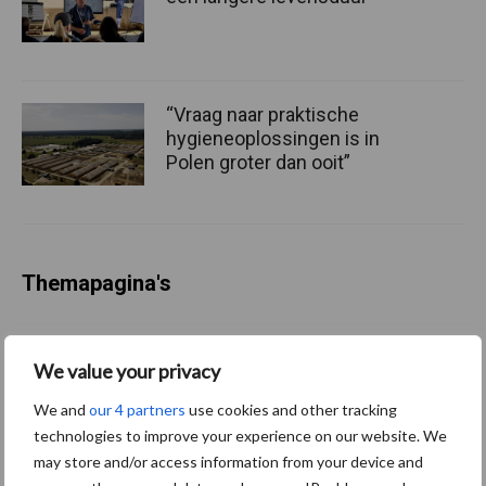
“Vraag naar praktische
hygieneoplossingen is in
Polen groter dan ooit”
Themapagina's
Diergezondheid
Bemesting
Fokkerij
Melkv
We value your privacy
We and
our 4 partners
use cookies and other tracking
technologies to improve your experience on our website. We
Ligbox &
may store and/or access information from your device and
Bedrijfsnieuws