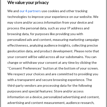
onzeker vooruitzicht
We value your privacy
We and
our 4 partners
use cookies and other tracking
Voor melkveehouders verliep 2025 wisselend. Het jaar begon
technologies to improve your experience on our website. We
met hoge melkprijzen en goede marges, maar in het tweede
may store and/or access information from your device and
halfjaar daalde de melkprijs sterk door een productieoverschot.
process the personal data, such as your IP address and
Tegelijkertijd namen de mestafzetkosten fors toe door
browsing data, for purposes like providing you with
mestoverschotten en afbouw van de derogatie. Deze dynamiek is
personalized ads and content, measuring marketing campaign
zichtbaar in de transactiecijfers. In 2025 werden 53
effectiveness, analyzing audience insights, collecting precise
melkveehouderijen verkocht, tegenover 70 in 2024. Het aantal
geolocation data, and product development. Please note that
bedrijven dat eind 2025 te koop stond daalde naar 29. Toch
your consent will be valid across all our subdomains. You can
change or withdraw your consent at any time by clicking the
steeg de gemiddelde verkoopprijs van 4,0 naar 4,4 miljoen euro,
“Consent Preferences” button at the bottom of your screen.
mede door de stijgende grondprijzen en de grote vraag naar
We respect your choices and are committed to providing you
bedrijven met een geldige Natuurbeschermingswet-vergunning.
with a transparent and secure browsing experience. The
Deze NB-vergunning is de natuurvergunning die bepaalt of en
third-party vendors are processing data for the following
hoeveel stikstof een melkveehouderij mag uitstoten richting
purposes and special features: Store and/or access
Natura-2000-gebieden. Voor 2026 wacht de sector een moeilijk
information on a device, personalized advertising and content,
jaar met een lage melkprijs en aanhoudende mestproblematiek.
advertising and content measurement, audience research,