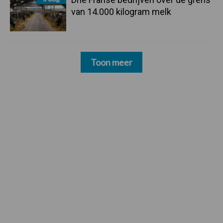
van 14.000 kilogram melk
Toon meer
Footer