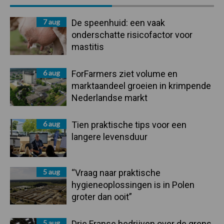
Sidebar
7 aug
De speenhuid: een vaak
onderschatte risicofactor voor
mastitis
6 aug
ForFarmers ziet volume en
marktaandeel groeien in krimpende
Nederlandse markt
6 aug
Tien praktische tips voor een
langere levensduur
5 aug
“Vraag naar praktische
hygieneoplossingen is in Polen
groter dan ooit”
5 aug
Drie Franse bedrijven over de grens