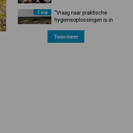
5 aug
“Vraag naar praktische
hygieneoplossingen is in
Polen groter dan ooit”
Toon meer