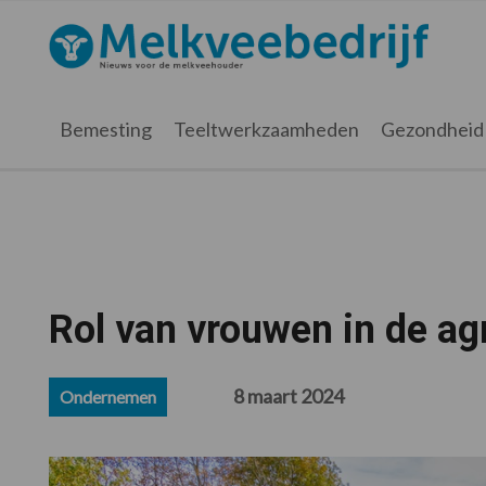
Spring
Door
Spring
Spring
naar
naar
naar
naar
Melkveebedrijf.nl
de
de
de
de
hoofdnavigatie
hoofd
eerste
voettekst
inhoud
sidebar
Bemesting
Teeltwerkzaamheden
Gezondheid
Rol van vrouwen in de ag
8 maart 2024
Ondernemen