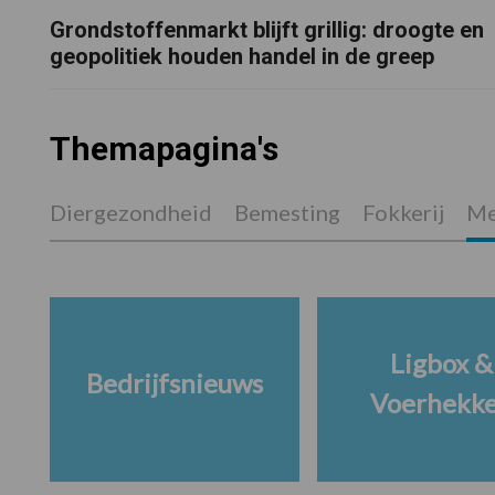
Grondstoffenmarkt blijft grillig: droogte en
geopolitiek houden handel in de greep
Themapagina's
Diergezondheid
Bemesting
Fokkerij
Me
Ligbox &
Bedrijfsnieuws
Voerhekk