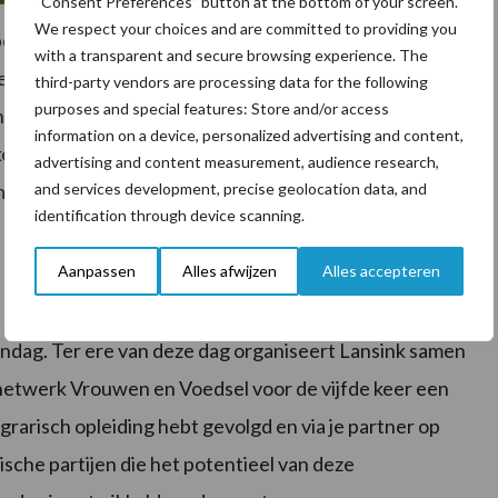
“Consent Preferences” button at the bottom of your screen.
We respect your choices and are committed to providing you
end, een fysieke melktap op het erf, om een brug te
with a transparent and secure browsing experience. The
eel van dit soort voorbeelden. Denk hierbij aan het
third-party vendors are processing data for the following
purposes and special features: Store and/or access
l of sociale werkplaats. Als gevolg hiervan zie je dat
information on a device, personalized advertising and content,
kelen. Ze richten zich meer op de wensen van de
advertising and content measurement, audience research,
and services development, precise geolocation data, and
omgeving
.
Daarnaast past deze vorm van verbindend
identification through device scanning.
Aanpassen
Alles afwijzen
Alles accepteren
ndag. Ter ere van deze dag organiseert Lansink samen
netwerk Vrouwen en Voedsel voor de vijfde keer een
agrarisch opleiding hebt gevolgd en via je partner op
rische partijen die het potentieel van deze