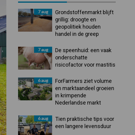
Sidebar
7 aug
Grondstoffenmarkt blijft
grillig: droogte en
geopolitiek houden
handel in de greep
7 aug
De speenhuid: een vaak
onderschatte
risicofactor voor mastitis
6 aug
ForFarmers ziet volume
en marktaandeel groeien
in krimpende
Nederlandse markt
6 aug
Tien praktische tips voor
een langere levensduur