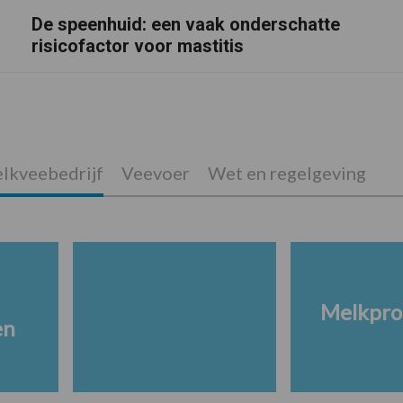
De speenhuid: een vaak onderschatte
risicofactor voor mastitis
lkveebedrijf
Veevoer
Wet en regelgeving
Melkpro
en