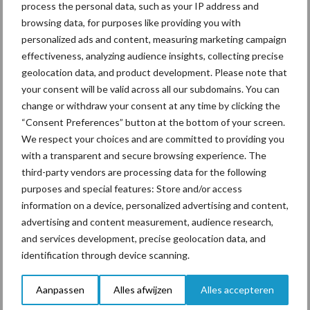
process the personal data, such as your IP address and
een langere levensduur
browsing data, for purposes like providing you with
personalized ads and content, measuring marketing campaign
effectiveness, analyzing audience insights, collecting precise
geolocation data, and product development. Please note that
“Vraag naar praktische
your consent will be valid across all our subdomains. You can
hygieneoplossingen is in
change or withdraw your consent at any time by clicking the
Polen groter dan ooit”
“Consent Preferences” button at the bottom of your screen.
We respect your choices and are committed to providing you
with a transparent and secure browsing experience. The
third-party vendors are processing data for the following
purposes and special features: Store and/or access
Themapagina's
information on a device, personalized advertising and content,
advertising and content measurement, audience research,
Diergezondheid
Bemesting
Fokkerij
Melkv
and services development, precise geolocation data, and
identification through device scanning.
Aanpassen
Alles afwijzen
Alles accepteren
Ligbox &