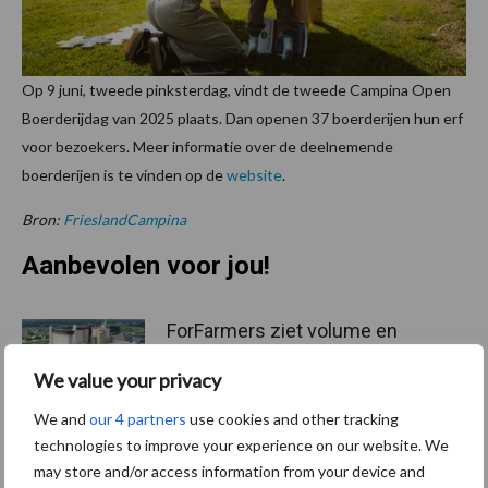
Op 9 juni, tweede pinksterdag, vindt de tweede Campina Open
Boerderijdag van 2025 plaats. Dan openen 37 boerderijen hun erf
voor bezoekers. Meer informatie over de deelnemende
boerderijen is te vinden op de
website
.
Bron:
FrieslandCampina
Aanbevolen voor jou!
ForFarmers ziet volume en
marktaandeel groeien in
krimpende Nederlandse
We value your privacy
markt
We and
our 4 partners
use cookies and other tracking
technologies to improve your experience on our website. We
may store and/or access information from your device and
Tien praktische tips voor