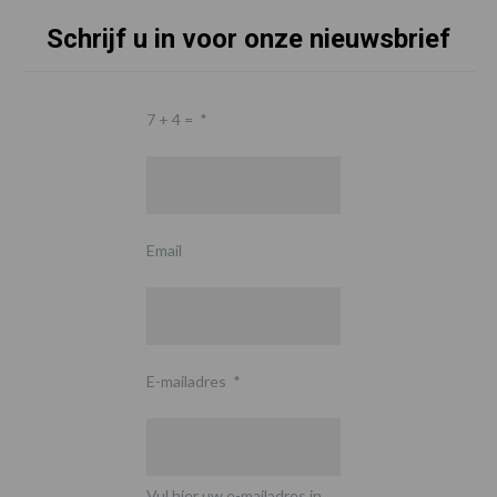
Schrijf u in voor onze nieuwsbrief
7 + 4 =
*
Email
E-mailadres
*
Vul hier uw e-mailadres in