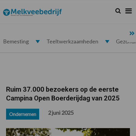
Spring
Door
Spring
Spring
naar
naar
naar
naar
Zoeken...
Zoek
Melkveebedrijf.nl
de
de
de
de
hoofdnavigatie
hoofd
eerste
voettekst
inhoud
sidebar
Bemesting
Teeltwerkzaamheden
Gezond
Ruim 37.000 bezoekers op de eerste
Campina Open Boerderijdag van 2025
2 juni 2025
Ondernemen