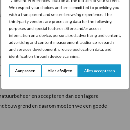
“Consent Preferences” button at the bottom of your screen.
s niet alleen om de natuur. We geven veel minder
We respect your choices and are committed to providing you
lijk. Voor de koeien is het ook beter, want ze staan veel
with a transparent and secure browsing experience. The
third-party vendors are processing data for the following
purposes and special features: Store and/or access
information on a device, personalized advertising and content,
advertising and content measurement, audience research,
and services development, precise geolocation data, and
halen. “We streven naar een productie van 8500 tot
identification through device scanning.
emiddeld ook halen. Doordat we bijna geen
Aanpassen
Alles afwijzen
Alles accepteren
 is dit mogelijk. Maar dat is wel de reden waarom we
veel natuurbeheer hebt, haal je maar zes- tot
n natuurbeheer en accepteren dan een lagere
 landbouwgrond en daarom moeten we een goede