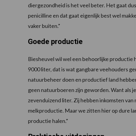
diergezondheid is het veel beter. Het gaat du
penicilline en dat gaat eigenlijk best wel makke
vaker buiten.”
Goede productie
Biesheuvel wil wel een behoorlijke productie 
9000 liter, dat is wat gangbare veehouders g
natuurbeheer doen en productief land hebben,
geen natuurboeren zijn geworden. Want als je 
zevenduizend liter. Zij hebben inkomsten va
melkproductie. Maar we zitten hier op dure
productie halen.”