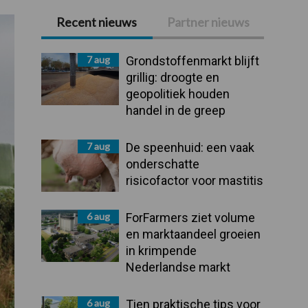
Recent nieuws
Partner nieuws
Primaire
Sidebar
7 aug
Grondstoffenmarkt blijft
grillig: droogte en
geopolitiek houden
handel in de greep
7 aug
De speenhuid: een vaak
onderschatte
risicofactor voor mastitis
6 aug
ForFarmers ziet volume
en marktaandeel groeien
in krimpende
Nederlandse markt
6 aug
Tien praktische tips voor