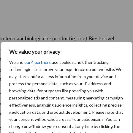
kelen naar biologische productie, zegt Biesheuvel.
keld naar biologisch. We kunnen nu voor het eerst
We value your privacy
ar. Het betekent dat we op onze weiden geen
We and
our 4 partners
use cookies and other tracking
bruiken. In de akkerbouw duurt het nog wat langer;
technologies to improve your experience on our website. We
may store and/or access information from your device and
dig zijn om het biologisch te mogen noemen.”
process the personal data, such as your IP address and
browsing data, for purposes like providing you with
olgens hem duidelijk. “Je gaat eigenlijk terug naar de
personalized ads and content, measuring marketing campaign
waarvoor je een hogere melkprijs voor biologische
effectiveness, analyzing audience insights, collecting precise
geolocation data, and product development. Please note that
ieler dan op de gangbare markt.”
your consent will be valid across all our subdomains. You can
change or withdraw your consent at any time by clicking the
de boeren, zegt hij. “Ook op het gebied van