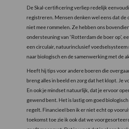
De Skal-certificering verliep redelijk eenvoud
registreren. Mensen denken wel eens dat de ce
niet mee rommelen. Ze hebben ons bovendien
ondersteuning van ‘Rotterdam de boer op’, ee
een circulair, natuurinclusief voedselsysteem 
naar biologisch en de samenwerking met de a
Heeft hij tips voor andere boeren die overgaa
breng alles in beeld en zorg dat het klopt. Je vo
En ook je mindset natuurlijk, dat je ervoor op
gewend bent. Het is lastig om goed biologisch 
regelt. Financieel ben ik er niet echt op vooru
toekomst toe zie ik ook dat we voorgesorteerd 