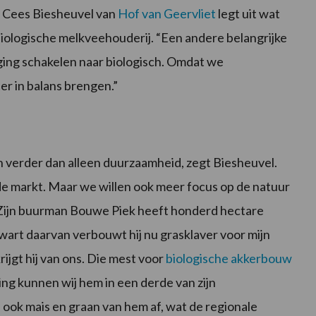
” Cees Biesheuvel van
Hof van Geervliet
legt uit wat
 biologische melkveehouderij. “Een andere belangrijke
ing schakelen naar biologisch. Omdat we
r in balans brengen.”
n verder dan alleen duurzaamheid, zegt Biesheuvel.
de markt. Maar we willen ook meer focus op de natuur
 Zijn buurman Bouwe Piek heeft honderd hectare
art daarvan verbouwt hij nu grasklaver voor mijn
rijgt hij van ons. Die mest voor
biologische akkerbouw
ing kunnen wij hem in een derde van zijn
ok mais en graan van hem af, wat de regionale