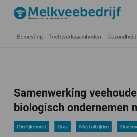
Spring
Door
Spring
Spring
naar
naar
naar
naar
Melkveebedrijf.nl
de
de
de
de
hoofdnavigatie
hoofd
eerste
voettekst
inhoud
sidebar
Bemesting
Teeltwerkzaamheden
Gezondheid
Samenwerking veehouder
biologisch ondernemen m
Dierlijke mest
Gras
Mest uitrijden
Ondern