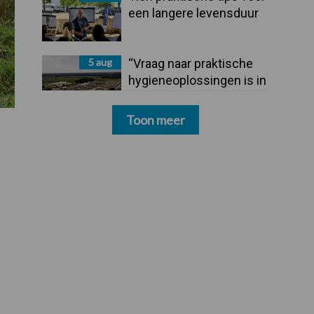
een langere levensduur
5 aug
“Vraag naar praktische
hygieneoplossingen is in
Polen groter dan ooit”
Toon meer