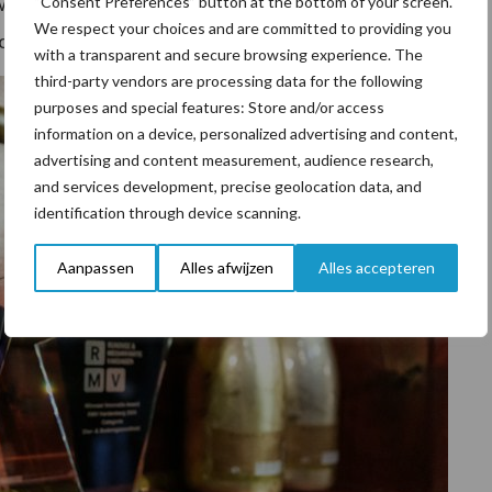
 winnaars worden geselecteerd door een
“Consent Preferences” button at the bottom of your screen.
We respect your choices and are committed to providing you
or.
with a transparent and secure browsing experience. The
third-party vendors are processing data for the following
purposes and special features: Store and/or access
information on a device, personalized advertising and content,
advertising and content measurement, audience research,
and services development, precise geolocation data, and
identification through device scanning.
Aanpassen
Alles afwijzen
Alles accepteren