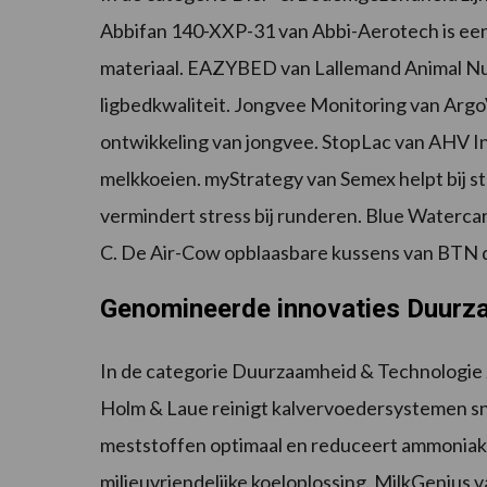
Abbifan 140-XXP-31 van Abbi-Aerotech is een 
materiaal. EAZYBED van Lallemand Animal Nut
ligbedkwaliteit. Jongvee Monitoring van Arg
ontwikkeling van jongvee. StopLac van AHV I
melkkoeien. myStrategy van Semex helpt bij s
vermindert stress bij runderen. Blue Waterca
C. De Air-Cow opblaasbare kussens van BTN 
Genomineerde innovaties Duurz
In de categorie Duurzaamheid & Technologie 
Holm & Laue reinigt kalvervoedersystemen sn
meststoffen optimaal en reduceert ammoniake
milieuvriendelijke koeloplossing. MilkGenius 