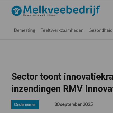
Spring
Door
Spring
Spring
naar
naar
naar
naar
Melkveebedrijf.nl
de
de
de
de
hoofdnavigatie
hoofd
eerste
voettekst
inhoud
sidebar
Bemesting
Teeltwerkzaamheden
Gezondheid
Sector toont innovatiekr
inzendingen RMV Innova
30 september 2025
Ondernemen