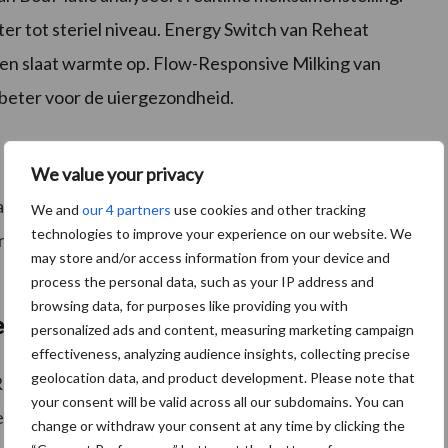
er tot steriel niveau. Energy Switch van Reheat
en slaat warmte op. Flow-Responsive Milking van
beter voor de uiergezondheid.
We value your privacy
r alle genomineerde innovaties live bekijken én
We and
our 4 partners
use cookies and other tracking
technologies to improve your experience on our website. We
 in Hal 7. Wie nu alvast een stem wil uitbrengen kan
may store and/or access information from your device and
process the personal data, such as your IP address and
browsing data, for purposes like providing you with
lijke award
personalized ads and content, measuring marketing campaign
effectiveness, analyzing audience insights, collecting precise
geolocation data, and product development. Please note that
e RMV Hardenberg Innovatie Awards bekendgemaakt.
your consent will be valid across all our subdomains. You can
enberg en RMV Gorinchem dingen ook mee naar de
change or withdraw your consent at any time by clicking the