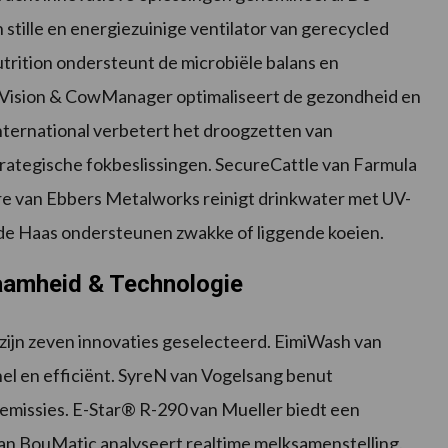
stille en energiezuinige ventilator van gerecycled
rition ondersteunt de microbiële balans en
oVision & CowManager optimaliseert de gezondheid en
nternational verbetert het droogzetten van
trategische fokbeslissingen. SecureCattle van Farmula
re van Ebbers Metalworks reinigt drinkwater met UV-
de Haas ondersteunen zwakke of liggende koeien.
aamheid & Technologie
zijn zeven innovaties geselecteerd. EimiWash van
el en efficiënt. SyreN van Vogelsang benut
missies. E-Star® R-290 van Mueller biedt een
van BouMatic analyseert realtime melksamenstelling.