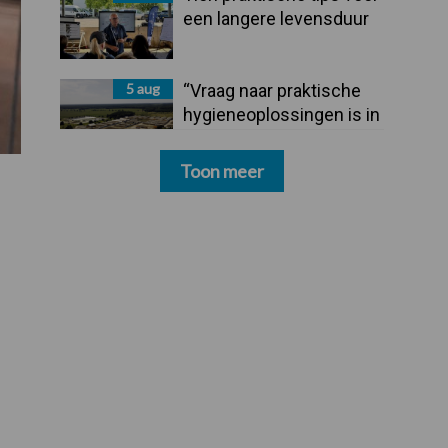
een langere levensduur
5 aug
“Vraag naar praktische
hygieneoplossingen is in
Polen groter dan ooit”
Toon meer