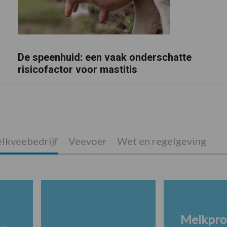
De speenhuid: een vaak onderschatte
risicofactor voor mastitis
lkveebedrijf
Veevoer
Wet en regelgeving
Melkpro