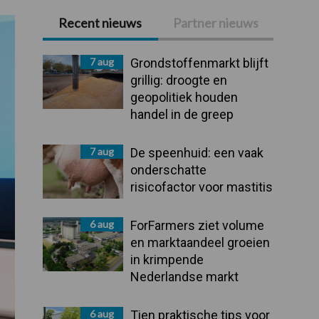
Recent nieuws
Partner nieuws
Primaire
Sidebar
7 aug
Grondstoffenmarkt blijft
grillig: droogte en
geopolitiek houden
handel in de greep
7 aug
De speenhuid: een vaak
onderschatte
risicofactor voor mastitis
6 aug
ForFarmers ziet volume
en marktaandeel groeien
in krimpende
Nederlandse markt
6 aug
Tien praktische tips voor