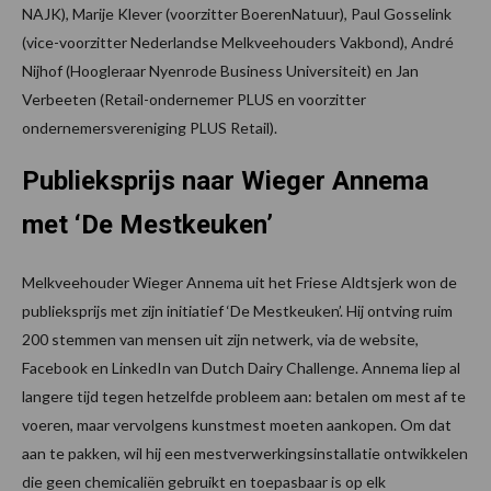
NAJK), Marije Klever (voorzitter BoerenNatuur), Paul Gosselink
(vice-voorzitter Nederlandse Melkveehouders Vakbond), André
Nijhof (Hoogleraar Nyenrode Business Universiteit) en Jan
Verbeeten (Retail-ondernemer PLUS en voorzitter
ondernemersvereniging PLUS Retail).
Publieksprijs naar Wieger Annema
met ‘De Mestkeuken’
Melkveehouder Wieger Annema uit het Friese Aldtsjerk won de
publieksprijs met zijn initiatief ‘De Mestkeuken’. Hij ontving ruim
200 stemmen van mensen uit zijn netwerk, via de website,
Facebook en LinkedIn van Dutch Dairy Challenge. Annema liep al
langere tijd tegen hetzelfde probleem aan: betalen om mest af te
voeren, maar vervolgens kunstmest moeten aankopen. Om dat
aan te pakken, wil hij een mestverwerkingsinstallatie ontwikkelen
die geen chemicaliën gebruikt en toepasbaar is op elk