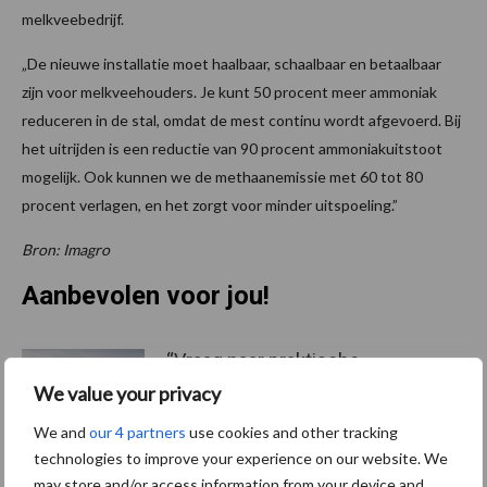
melkveebedrijf.
„De nieuwe installatie moet haalbaar, schaalbaar en betaalbaar
zijn voor melkveehouders. Je kunt 50 procent meer ammoniak
reduceren in de stal, omdat de mest continu wordt afgevoerd. Bij
het uitrijden is een reductie van 90 procent ammoniakuitstoot
mogelijk. Ook kunnen we de methaanemissie met 60 tot 80
procent verlagen, en het zorgt voor minder uitspoeling.”
Bron: Imagro
Aanbevolen voor jou!
“Vraag naar praktische
hygieneoplossingen is in
We value your privacy
Polen groter dan ooit”
We and
our 4 partners
use cookies and other tracking
technologies to improve your experience on our website. We
may store and/or access information from your device and