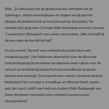
Slob: „Zo behouden we de grasproductie, verhogen we de
opbrengst, sluiten we kringlopen en dragen we bij aan het
klimaat, de biodiversiteit en het behoud van de bodem.” De
tweede prijs ging naar Christian Klein Koerkamp met het concept
‘Cownection’. Hij bedacht een uniek stalsysteem: „Niet het kalf bij
de koe, maar de koe bij het kalf.”
De jury noemt ‘Spreed’ een verbindend puzzelstuk in een
integrale puzzel: „Het biedt een alternatief voor de discussie
rond landsparing (intensiveren en daarmee meer ruimte voor de
natuur) en landsharing (natuurinclusieve landbouw en groen-
blauwe dooradering). Grond wordt een steeds schaarser goed in
Nederland. Het concept is schaalbaar, en Wouter heeft samen
met zijn coach Judith van Heck en student Eldin Redzepagic van
Avans Business Innovation een complete businesscase
doorgerekend.”