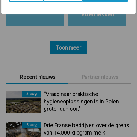
Ligbox &
Bedrijfsnieuws
Voerhekken
Toon meer
Primaire
Recent nieuws
Partner nieuws
Sidebar
5 aug
“Vraag naar praktische
hygieneoplossingen is in Polen
groter dan ooit”
5 aug
Drie Franse bedrijven over de grens
van 14.000 kilogram melk