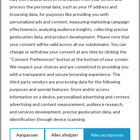
Drie Franse bedrijven over
process the personal data, such as your IP address and
de grens van 14.000
browsing data, for purposes like providing you with
kilogram melk
personalized ads and content, measuring marketing campaign
effectiveness, analyzing audience insights, collecting precise
geolocation data, and product development. Please note that
your consent will be valid across all our subdomains. You can
Pöttinger introduceert
change or withdraw your consent at any time by clicking the
compacte dubbelrotor-
zwadhark in de hef
“Consent Preferences” button at the bottom of your screen.
We respect your choices and are committed to providing you
with a transparent and secure browsing experience. The
third-party vendors are processing data for the following
purposes and special features: Store and/or access
Themapagina's
information on a device, personalized advertising and content,
advertising and content measurement, audience research,
Diergezondheid
Bemesting
Fokkerij
Melkv
and services development, precise geolocation data, and
identification through device scanning.
Aanpassen
Alles afwijzen
Alles accepteren