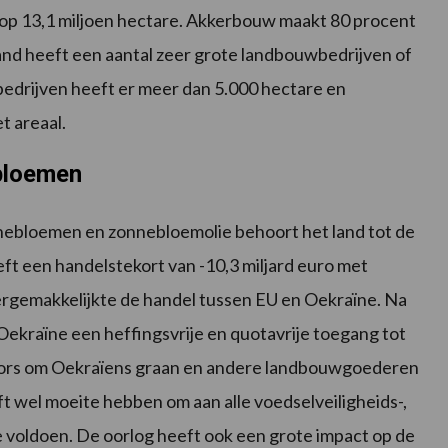
 op 13,1 miljoen hectare. Akkerbouw maakt 80 procent
and heeft een aantal zeer grote landbouwbedrijven of
edrijven heeft er meer dan 5.000 hectare en
 areaal.
bloemen
nnebloemen en zonnebloemolie behoort het land tot de
ft een handelstekort van -10,3 miljard euro met
ergemakkelijkte de handel tussen EU en Oekraïne. Na
Oekraïne een heffingsvrije en quotavrije toegang tot
idors om Oekraïens graan en andere landbouwgoederen
ft wel moeite hebben om aan alle voedselveiligheids-,
te voldoen. De oorlog heeft ook een grote impact op de