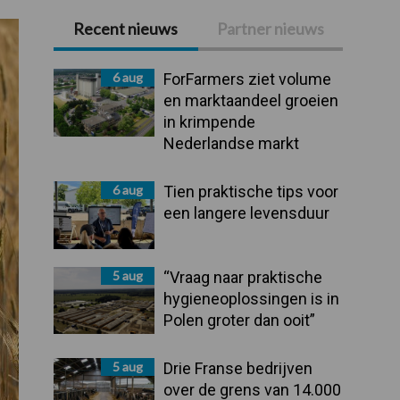
Recent nieuws
Partner nieuws
Primaire
Sidebar
6 aug
ForFarmers ziet volume
en marktaandeel groeien
in krimpende
Nederlandse markt
6 aug
Tien praktische tips voor
een langere levensduur
5 aug
“Vraag naar praktische
hygieneoplossingen is in
Polen groter dan ooit”
5 aug
Drie Franse bedrijven
over de grens van 14.000