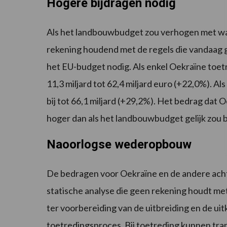
Hogere bijdragen nodig
Als het landbouwbudget zou verhogen met wat
rekening houdend met de regels die vandaag ge
het EU-budget nodig. Als enkel Oekraïne to
11,3 miljard tot 62,4 miljard euro (+22,0%). A
bij tot 66,1 miljard (+29,2%). Het bedrag dat
hoger dan als het landbouwbudget gelijk zou b
Naoorlogse wederopbouw
De bedragen voor Oekraïne en de andere acht 
statische analyse die geen rekening houdt m
ter voorbereiding van de uitbreiding en de u
toetredingsproces. Bij toetreding kunnen tran