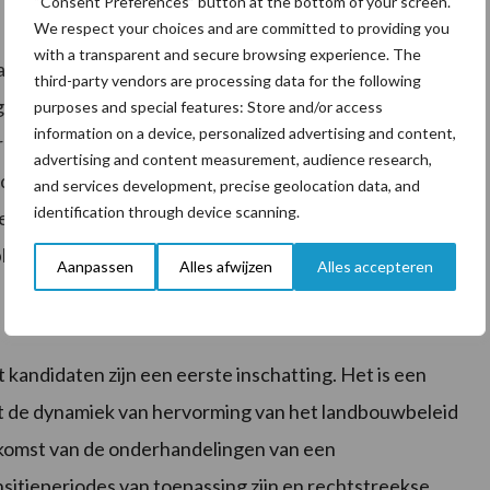
“Consent Preferences” button at the bottom of your screen.
We respect your choices and are committed to providing you
with a transparent and secure browsing experience. The
 nodig is voor Oekraïne en de andere kandidaten
third-party vendors are processing data for the following
lden, zijn er hogere bijdragen van de lidstaten aan
purposes and special features: Store and/or access
information on a device, personalized advertising and content,
etreedt, zou het landbouwbudget moeten verhogen met
advertising and content measurement, audience research,
ls de negen landen toetreden komt er 14,9 miljard euro
and services development, precise geolocation data, and
identification through device scanning.
 Oekraïne en de andere kandidaten ontvangen, ligt
lijven.
Aanpassen
Alles afwijzen
Alles accepteren
kandidaten zijn een eerste inschatting. Het is een
et de dynamiek van hervorming van het landbouwbeleid
itkomst van de onderhandelingen van een
sitieperiodes van toepassing zijn en rechtstreekse