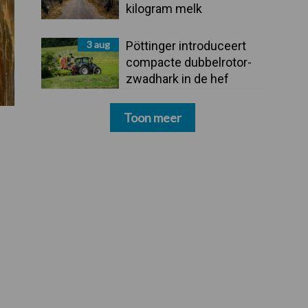
kilogram melk
3 aug
Pöttinger introduceert
compacte dubbelrotor-
zwadhark in de hef
Toon meer