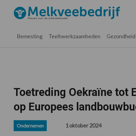
Spring
Door
Spring
Spring
naar
naar
naar
naar
Melkveebedrijf.nl
de
de
de
de
hoofdnavigatie
hoofd
eerste
voettekst
inhoud
sidebar
Bemesting
Teeltwerkzaamheden
Gezondheid
Toetreding Oekraïne tot 
op Europees landbouwbu
1 oktober 2024
Ondernemen