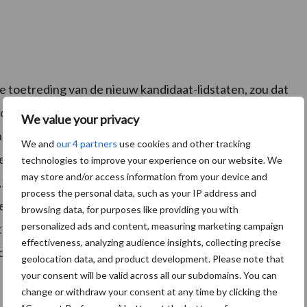
de toetreding van de nieuw kandidaat-lidstaten, zou dat
In de uitgangssituatie bedraagt het landbouwbudget
We value your privacy
an 38,7 miljard rechtstreekse betalingen en 12,5
We and
our 4 partners
use cookies and other tracking
l met Oekraïne uitbreidt, is er een totaal verlies voor
technologies to improve your experience on our website. We
may store and/or access information from your device and
2 miljard euro. Oekraïne krijgt 9,0 miljard euro,
process the personal data, such as your IP address and
en 2,5 miljard euro plattelandsontwikkeling. Als de EU
browsing data, for purposes like providing you with
personalized ads and content, measuring marketing campaign
 het verlies voor de EU op tot -21,8 procent naar 40,0
effectiveness, analyzing audience insights, collecting precise
o 8,4 miljard euro en de acht andere kandidaten 2,7
geolocation data, and product development. Please note that
your consent will be valid across all our subdomains. You can
change or withdraw your consent at any time by clicking the