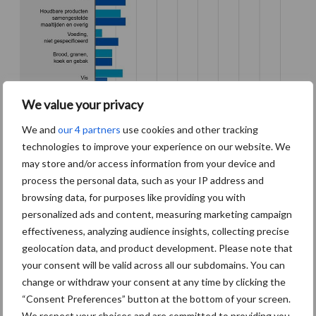
We value your privacy
We and
our 4 partners
use cookies and other tracking
technologies to improve your experience on our website. We
may store and/or access information from your device and
Bron:
CBS
process the personal data, such as your IP address and
browsing data, for purposes like providing you with
Aanbevolen voor jou!
personalized ads and content, measuring marketing campaign
effectiveness, analyzing audience insights, collecting precise
Tien praktische tips voor
geolocation data, and product development. Please note that
een langere levensduur
your consent will be valid across all our subdomains. You can
change or withdraw your consent at any time by clicking the
“Consent Preferences” button at the bottom of your screen.
We respect your choices and are committed to providing you