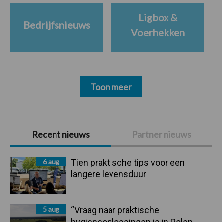
Ligbox &
Bedrijfsnieuws
Voerhekken
Toon meer
Primaire
Recent nieuws
Partner nieuws
Sidebar
6 aug
Tien praktische tips voor een
langere levensduur
5 aug
“Vraag naar praktische
hygieneoplossingen is in Polen