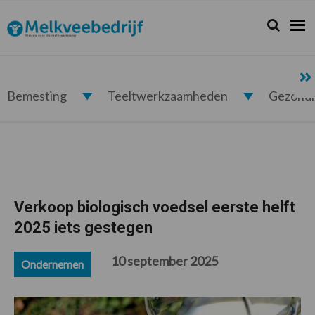
Spring
Door
Spring
Spring
naar
naar
naar
naar
Zoeken...
Zoek
Melkveebedrijf.nl
de
de
de
de
hoofdnavigatie
hoofd
eerste
voettekst
inhoud
sidebar
Bemesting
Teeltwerkzaamheden
Gezond
Verkoop biologisch voedsel eerste helft
2025 iets gestegen
10 september 2025
Ondernemen