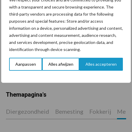
with a transparent and secure browsing experience. The
“Vraag naar praktische
third-party vendors are processing data for the following
hygieneoplossingen is in
purposes and special features: Store and/or access
Polen groter dan ooit”
information on a device, personalized advertising and content,
advertising and content measurement, audience research,
and services development, precise geolocation data, and
Drie Franse bedrijven over
identification through device scanning.
de grens van 14.000
kilogram melk
Aanpassen
Alles afwijzen
Alles accepteren
Themapagina's
Diergezondheid
Bemesting
Fokkerij
Melkv