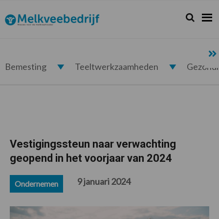
Spring
Door
Spring
Spring
naar
naar
naar
naar
Zoeken...
Zoek
Melkveebedrijf.nl
de
de
de
de
hoofdnavigatie
hoofd
eerste
voettekst
inhoud
sidebar
Bemesting
Teeltwerkzaamheden
Gezond
Vestigingssteun naar verwachting
geopend in het voorjaar van 2024
9 januari 2024
Ondernemen