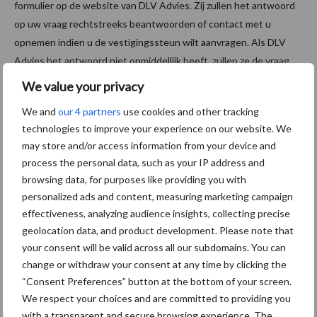
formulier op de website van DLV Advies. Zij zullen het antwoord
op uw vraag rechtstreeks beantwoorden of contact met u
opnemen indien u de vestigingssteun wilt aanvragen. Als DLV
Advies het antwoord niet onmiddellijk heeft, zullen ze de vraag
voorleggen aan het Ministerie van Landbouw, Natuur en
We value your privacy
Voedselkwaliteit (LNV) voor verdere verduidelijking.
We and
our 4 partners
use cookies and other tracking
Bron:
DLV Advies
technologies to improve your experience on our website. We
may store and/or access information from your device and
Aanbevolen voor jou!
process the personal data, such as your IP address and
browsing data, for purposes like providing you with
personalized ads and content, measuring marketing campaign
Grondstoffenmarkt blijft
grillig: droogte en
effectiveness, analyzing audience insights, collecting precise
geopolitiek houden handel
geolocation data, and product development. Please note that
in de greep
your consent will be valid across all our subdomains. You can
change or withdraw your consent at any time by clicking the
“Consent Preferences” button at the bottom of your screen.
De speenhuid: een vaak
We respect your choices and are committed to providing you
onderschatte risicofactor
with a transparent and secure browsing experience. The