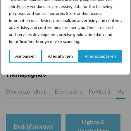
voor mastitis
third-party vendors are processing data for the following
purposes and special features: Store and/or access
information on a device, personalized advertising and content,
advertising and content measurement, audience research,
ForFarmers ziet volume en
and services development, precise geolocation data, and
marktaandeel groeien in
krimpende Nederlandse
identification through device scanning.
markt
Aanpassen
Alles afwijzen
Alles accepteren
Themapagina's
Diergezondheid
Bemesting
Fokkerij
Melkv
Ligbox &
Bedrijfsnieuws
Voerhekken