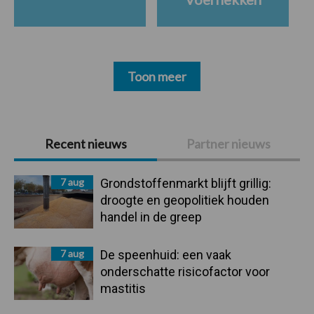
Toon meer
Primaire
Recent nieuws
Partner nieuws
Sidebar
7 aug
Grondstoffenmarkt blijft grillig:
droogte en geopolitiek houden
handel in de greep
7 aug
De speenhuid: een vaak
onderschatte risicofactor voor
mastitis