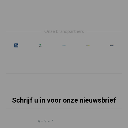
Footer
Onze brandpartners
Schrijf u in voor onze nieuwsbrief
4 + 9 =
*