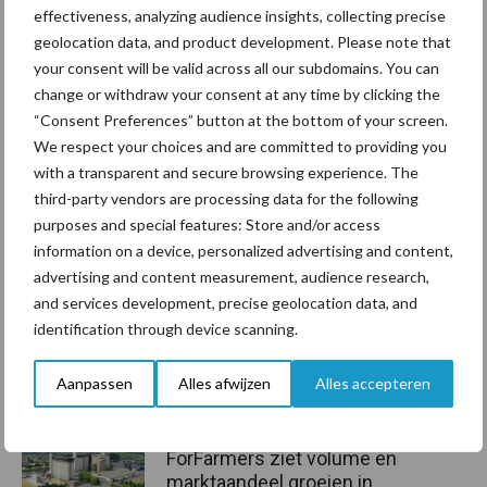
zijn vastgesteld.
effectiveness, analyzing audience insights, collecting precise
geolocation data, and product development. Please note that
Bron:
SMK
your consent will be valid across all our subdomains. You can
change or withdraw your consent at any time by clicking the
Aanbevolen voor jou!
“Consent Preferences” button at the bottom of your screen.
We respect your choices and are committed to providing you
Grondstoffenmarkt blijft
with a transparent and secure browsing experience. The
grillig: droogte en
third-party vendors are processing data for the following
geopolitiek houden handel
purposes and special features: Store and/or access
in de greep
information on a device, personalized advertising and content,
advertising and content measurement, audience research,
and services development, precise geolocation data, and
De speenhuid: een vaak
identification through device scanning.
onderschatte risicofactor
voor mastitis
Aanpassen
Alles afwijzen
Alles accepteren
ForFarmers ziet volume en
marktaandeel groeien in