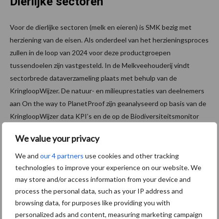
Dierlijke sectoren
Voor de dierlijke sectoren (melk en eieren) is SMK bezig met
herziening van de eisen. Als onderdeel van het herzieningsproces
zullen in de loop van 2024 voor deze productgroepen
tussendoelen zijn vastgesteld. In de Melkveehouderij vindt
sectorbrede dataverzameling plaats met behulp van de
KringloopWijzer. De natuur- en milieuprestaties van deelnemers
aan On the way to PlanetProof zijn geanalyseerd op basis van de
KringloopWijzer data KPI’s en de op de Biodiversiteitsmonitor
Melkveehouderij gebaseerde KPI’s voor onder andere natuur &
We value your privacy
landschap en kruidenrijk grasland.
We and
our 4 partners
use cookies and other tracking
De resultaten qua dierenwelzijn zijn bepaald met behulp van
technologies to improve your experience on our website. We
instrumenten voor het meten van kengetallen op gebied van
may store and/or access information from your device and
diergezondheid, waaronder levensduur. Voor On the way to
process the personal data, such as your IP address and
PlanetProof eieren vindt eigen dataverzameling plaats onder
browsing data, for purposes like providing you with
keurmerkhouders. De KPI’s hiervoor zullen in de loop van 2024
personalized ads and content, measuring marketing campaign