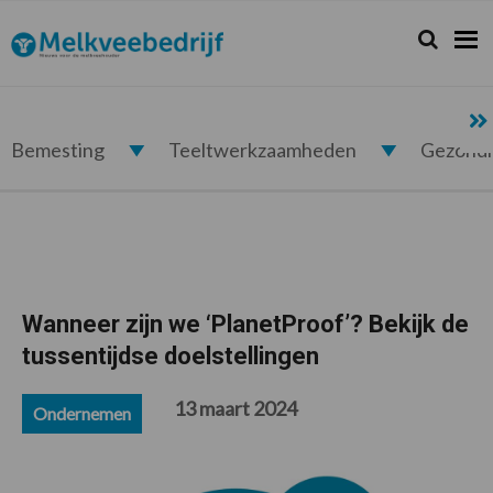
Spring
Door
Spring
Spring
naar
naar
naar
naar
Zoeken...
Zoek
Melkveebedrijf.nl
de
de
de
de
hoofdnavigatie
hoofd
eerste
voettekst
inhoud
sidebar
Bemesting
Teeltwerkzaamheden
Gezond
Wanneer zijn we ‘PlanetProof’? Bekijk de
tussentijdse doelstellingen
13 maart 2024
Ondernemen