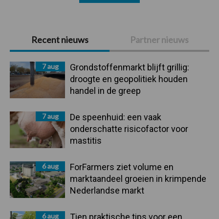
Primaire
Recent nieuws
Partner nieuws
Sidebar
7 aug
Grondstoffenmarkt blijft grillig:
droogte en geopolitiek houden
handel in de greep
7 aug
De speenhuid: een vaak
onderschatte risicofactor voor
mastitis
6 aug
ForFarmers ziet volume en
marktaandeel groeien in krimpende
Nederlandse markt
6 aug
Tien praktische tips voor een