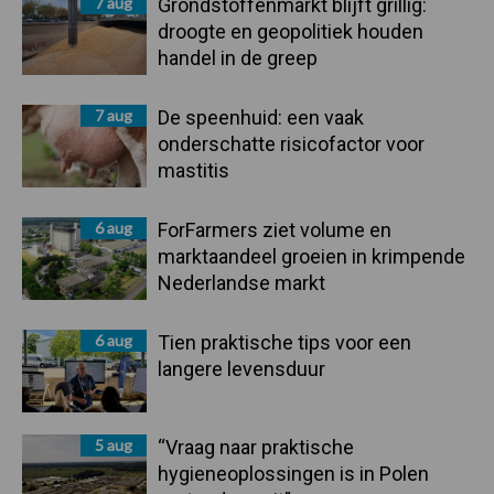
7 aug
Grondstoffenmarkt blijft grillig:
droogte en geopolitiek houden
handel in de greep
7 aug
De speenhuid: een vaak
onderschatte risicofactor voor
mastitis
6 aug
ForFarmers ziet volume en
marktaandeel groeien in krimpende
Nederlandse markt
6 aug
Tien praktische tips voor een
langere levensduur
5 aug
“Vraag naar praktische
hygieneoplossingen is in Polen