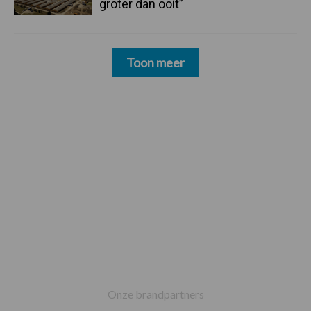
groter dan ooit”
Toon meer
Footer
Onze brandpartners