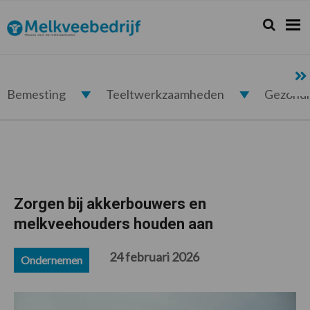
Spring
Door
Spring
Spring
naar
naar
naar
naar
Zoeken...
Zoek
Melkveebedrijf.nl
de
de
de
de
hoofdnavigatie
hoofd
eerste
voettekst
inhoud
sidebar
Bemesting
Teeltwerkzaamheden
Gezond
Zorgen bij akkerbouwers en
melkveehouders houden aan
24 februari 2026
Ondernemen