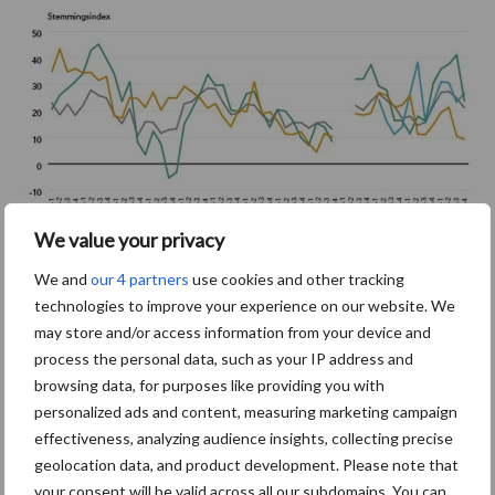
We value your privacy
We and
our 4 partners
use cookies and other tracking
technologies to improve your experience on our website. We
Biologische boeren zijn positief
may store and/or access information from your device and
process the personal data, such as your IP address and
In tegenstelling tot melkveehouders en akkerbouwers die niet-
browsing data, for purposes like providing you with
biologisch werken of telen, zijn
biologische bedrijven
in de land-
personalized ads and content, measuring marketing campaign
effectiveness, analyzing audience insights, collecting precise
en tuinbouw positief over hun eigen bedrijfsvoering. Het
geolocation data, and product development. Please note that
vertrouwen steeg met vijf punten naar 20,1 punten en ligt in het
your consent will be valid across all our subdomains. You can