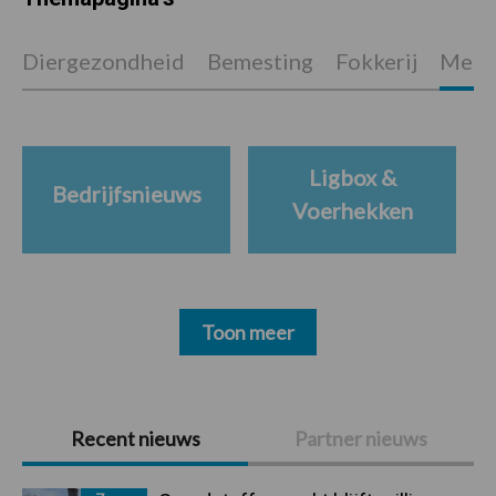
Diergezondheid
Bemesting
Fokkerij
Melkv
Ligbox &
Bedrijfsnieuws
Voerhekken
Toon meer
Primaire
Recent nieuws
Partner nieuws
Sidebar