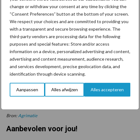
vierde kwartaal van 2025 hoger dan het langjarig gemiddelde.
change or withdraw your consent at any time by clicking the
Zowel de stemmingsindex als de middellange-termijnverwachting
“Consent Preferences” button at the bottom of your screen.
steeg en liggen beide hoger dan het langjarig gemiddelde.
We respect your choices and are committed to providing you
with a transparent and secure browsing experience. The
“De melkprijs voor biologisch is op niveau gebleven, terwijl die
third-party vendors are processing data for the following
voor reguliere melk sterk afnam. Voor plantaardige producten
purposes and special features: Store and/or access
was de oogst goed bij weinig uitval” geeft WSER-onderzoeker
information on a device, personalized advertising and content,
Coen van Ruiten aan. Collega Katja Logatcheva vult aan: “Ook de
advertising and content measurement, audience research,
afzet ontwikkelt zich positief. In het derde kwartaal van 2025
and services development, precise geolocation data, and
steeg de verkoop van biologische aardappelen, groente, fruit,
identification through device scanning.
zuivel, eieren, vlees en vleeswaren in supermarkten met 11 tot 19
procent ten opzichte van een jaar eerder. Deze groei ligt boven
Aanpassen
Alles afwijzen
Alles accepteren
de consumentenprijsstijging, wat duidt op een toegenomen
afzetvolume en een sterkere vraag op primair niveau.”
Bron:
Agrimatie
Aanbevolen voor jou!