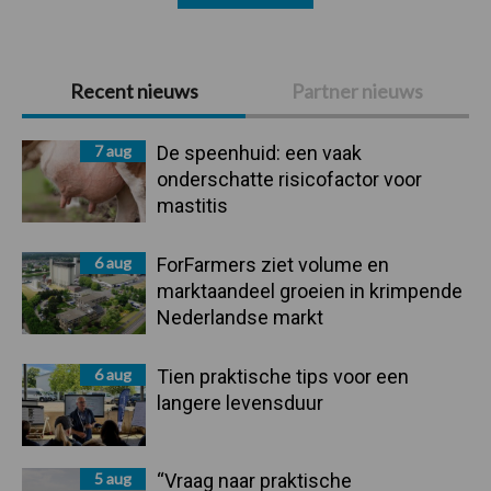
Primaire
Recent nieuws
Partner nieuws
Sidebar
7 aug
De speenhuid: een vaak
onderschatte risicofactor voor
mastitis
6 aug
ForFarmers ziet volume en
marktaandeel groeien in krimpende
Nederlandse markt
6 aug
Tien praktische tips voor een
langere levensduur
5 aug
“Vraag naar praktische