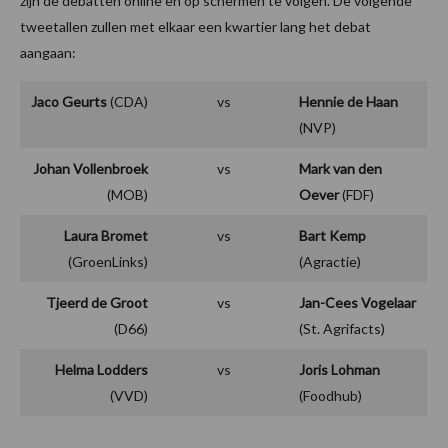
zijn de debatten online en op schermen te volgen. De volgende
tweetallen zullen met elkaar een kwartier lang het debat
aangaan:
Jaco Geurts
(CDA)
vs
Hennie de Haan
(NVP)
Johan Vollenbroek
vs
Mark van den
(MOB)
Oever
(FDF)
Laura Bromet
vs
Bart Kemp
(GroenLinks)
(Agractie)
Tjeerd de Groot
vs
Jan-Cees Vogelaar
(D66)
(St. Agrifacts)
Helma Lodders
vs
Joris Lohman
(VVD)
(Foodhub)