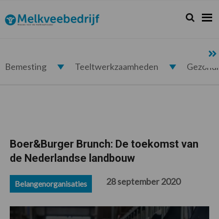
Spring
Door
Spring
Spring
naar
naar
naar
naar
Zoeken...
Zoek
Melkveebedrijf.nl
de
de
de
de
hoofdnavigatie
hoofd
eerste
voettekst
inhoud
sidebar
Bemesting
Teeltwerkzaamheden
Gezond
Boer&Burger Brunch: De toekomst van
de Nederlandse landbouw
28 september 2020
Belangenorganisaties