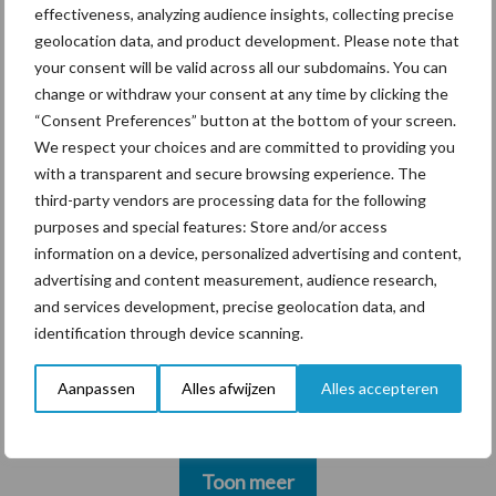
effectiveness, analyzing audience insights, collecting precise
geolocation data, and product development. Please note that
your consent will be valid across all our subdomains. You can
change or withdraw your consent at any time by clicking the
“Consent Preferences” button at the bottom of your screen.
Themapagina's
We respect your choices and are committed to providing you
with a transparent and secure browsing experience. The
third-party vendors are processing data for the following
Diergezondheid
Bemesting
Fokkerij
Melkv
purposes and special features: Store and/or access
information on a device, personalized advertising and content,
advertising and content measurement, audience research,
and services development, precise geolocation data, and
identification through device scanning.
Mastitis
Hittestress
Aanpassen
Alles afwijzen
Alles accepteren
Toon meer