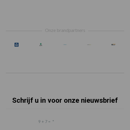
Footer
Onze brandpartners
Schrijf u in voor onze nieuwsbrief
9 + 7 =
*