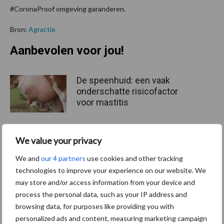
#CoronaProof omgeving garanderen.
Bron:
Agractie
Aanbevolen voor jou!
De speenhuid: een vaak
onderschatte risicofactor
voor mastitis
We value your privacy
ForFarmers ziet volume en
marktaandeel groeien in
We and
our 4 partners
use cookies and other tracking
krimpende Nederlandse
technologies to improve your experience on our website. We
markt
may store and/or access information from your device and
process the personal data, such as your IP address and
browsing data, for purposes like providing you with
Tien praktische tips voor
personalized ads and content, measuring marketing campaign
een langere levensduur