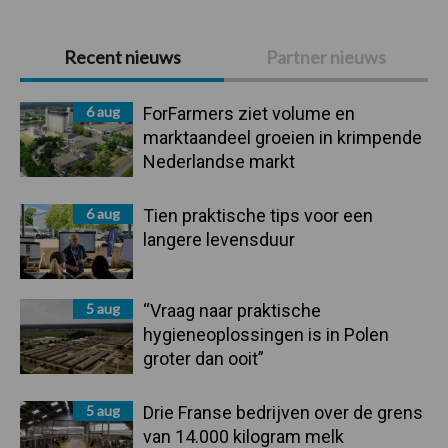
Primaire
Recent nieuws
Partner nieuws
Sidebar
6 aug
ForFarmers ziet volume en
marktaandeel groeien in krimpende
Nederlandse markt
6 aug
Tien praktische tips voor een
langere levensduur
5 aug
“Vraag naar praktische
hygieneoplossingen is in Polen
groter dan ooit”
5 aug
Drie Franse bedrijven over de grens
van 14.000 kilogram melk