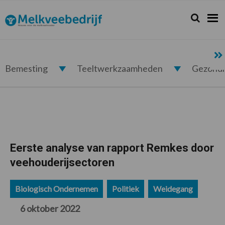
Spring
Door
Spring
Spring
naar
naar
naar
naar
Zoeken...
Zoek
Melkveebedrijf.nl
de
de
de
de
hoofdnavigatie
hoofd
eerste
voettekst
inhoud
sidebar
Bemesting
Teeltwerkzaamheden
Gezond
Eerste analyse van rapport Remkes door
veehouderijsectoren
Biologisch Ondernemen
Politiek
Weidegang
6 oktober 2022