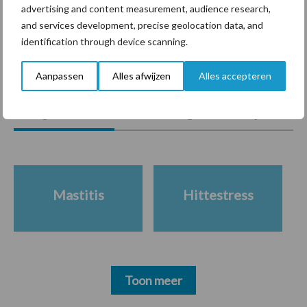
“Vraag naar praktische
advertising and content measurement, audience research,
hygieneoplossingen is in
and services development, precise geolocation data, and
Polen groter dan ooit”
identification through device scanning.
Aanpassen
Alles afwijzen
Alles accepteren
Diergezondheid
Bemesting
Fokkerij
Melkv
Mastitis
Hittestress
Toon meer