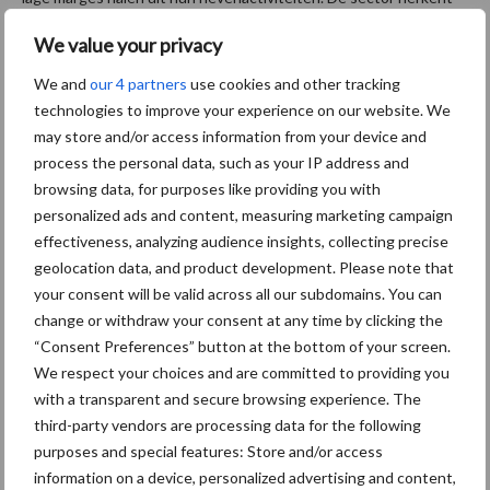
zich hier niet in en het is ook niet in lijn met
We value your privacy
de
onderzoeksresultaten van de WUR
.
We and
our 4 partners
use cookies and other tracking
Bron:
LTO Nederland
technologies to improve your experience on our website. We
may store and/or access information from your device and
Aanbevolen voor jou!
process the personal data, such as your IP address and
browsing data, for purposes like providing you with
ForFarmers ziet volume en
personalized ads and content, measuring marketing campaign
marktaandeel groeien in
effectiveness, analyzing audience insights, collecting precise
krimpende Nederlandse
geolocation data, and product development. Please note that
markt
your consent will be valid across all our subdomains. You can
change or withdraw your consent at any time by clicking the
“Consent Preferences” button at the bottom of your screen.
Tien praktische tips voor
We respect your choices and are committed to providing you
een langere levensduur
with a transparent and secure browsing experience. The
third-party vendors are processing data for the following
purposes and special features: Store and/or access
information on a device, personalized advertising and content,