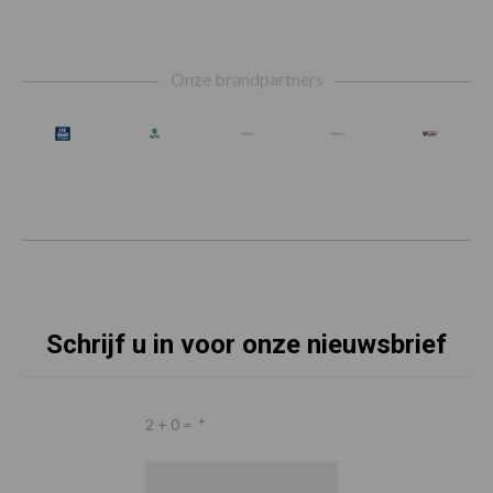
Footer
Onze brandpartners
Schrijf u in voor onze nieuwsbrief
2 + 0 =
*