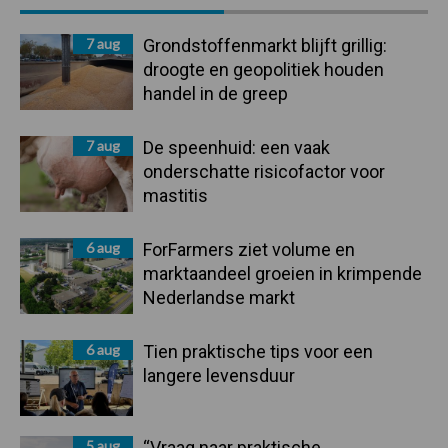
Sidebar
7 aug
Grondstoffenmarkt blijft grillig:
droogte en geopolitiek houden
handel in de greep
7 aug
De speenhuid: een vaak
onderschatte risicofactor voor
mastitis
6 aug
ForFarmers ziet volume en
marktaandeel groeien in krimpende
Nederlandse markt
6 aug
Tien praktische tips voor een
langere levensduur
5 aug
“Vraag naar praktische