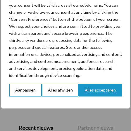
your consent will be valid across all our subdomains. You can
Themapagina's
change or withdraw your consent at any time by clicking the
“Consent Preferences” button at the bottom of your screen.
We respect your choices and are committed to providing you
Diergezondheid
Bemesting
Fokkerij
Melkv
with a transparent and secure browsing experience. The
third-party vendors are processing data for the following
purposes and special features: Store and/or access
information on a device, personalized advertising and content,
Ligbox &
advertising and content measurement, audience research,
Bedrijfsnieuws
Voerhekken
and services development, precise geolocation data, and
identification through device scanning.
Aanpassen
Alles afwijzen
Alles accepteren
Toon meer
Primaire
Recent nieuws
Partner nieuws