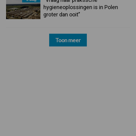
hygieneoplossingen is in Polen
groter dan ooit”
Toon meer
Footer