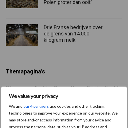
Polen groter dan ooit”
Drie Franse bedrijven over
de grens van 14.000
kilogram melk
Themapagina's
Diergezondheid
Bemesting
Fokkerij
Melkv
We value your privacy
We and
our 4 partners
use cookies and other tracking
technologies to improve your experience on our website. We
may store and/or access information from your device and
Compost
Dierlijke mest
process the personal data, such as your IP address and