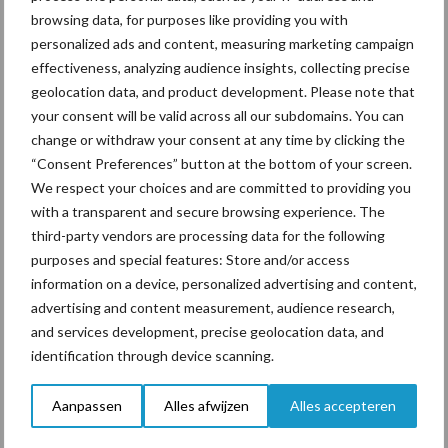
browsing data, for purposes like providing you with
personalized ads and content, measuring marketing campaign
effectiveness, analyzing audience insights, collecting precise
geolocation data, and product development. Please note that
Toon meer
your consent will be valid across all our subdomains. You can
change or withdraw your consent at any time by clicking the
“Consent Preferences” button at the bottom of your screen.
Primaire
We respect your choices and are committed to providing you
Recent nieuws
Partner nieuws
with a transparent and secure browsing experience. The
Sidebar
third-party vendors are processing data for the following
6 aug
Tien praktische tips voor een
purposes and special features: Store and/or access
langere levensduur
information on a device, personalized advertising and content,
advertising and content measurement, audience research,
and services development, precise geolocation data, and
5 aug
“Vraag naar praktische
identification through device scanning.
hygieneoplossingen is in Polen
groter dan ooit”
Aanpassen
Alles afwijzen
Alles accepteren