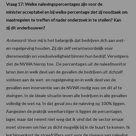
Vraag 17: Welke nalevingspercentages zijn voor de
minister acceptabel en bij welke percentage ziet zij noodzaak om
maatregelen te treffen of nader onderzoek in te stellen? Kan
zij dit onderbouwen?
Antwoord:
Voor mij is het belangrijk dat bedrijven zich aan wet-
en regelgeving houden. Zij zijn zelf verantwoordelijk voor
dierenwelzijn en voedselveiligheid binnen hun bedrijf. Vervolgens
ziet de NVWA hierop toe. De percentages uit de naleefmonitor
laten zien in welk deel van de gevallen de bedrijven uit zichzelf
voldoen aan de wet- en regelgeving en in welk deel van de
gevallen een interventie van de NVWA nodig was om dit af te
dwingen. In de ideale situatie leven alle bedrijven in alle gevallen
volledig de wet na. In dat geval zou de naleving op 100% liggen.
Aangezien de praktijk weerbarstiger is liggen de percentages
lager, maar dat neemt niet weg dat ik vind dat de sector ernaar
moet streven om hier zo dicht mogelijk bij in de buurt te komen. Ik
leg binnenkort de streefcijfers vast voor de niveaus van naleving