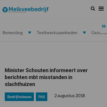
Spring
Door
Spring
Spring
naar
naar
naar
naar
Zoeken...
Zoek
Melkveebedrijf.nl
de
de
de
de
hoofdnavigatie
hoofd
eerste
voettekst
inhoud
sidebar
Bemesting
Teeltwerkzaamheden
Gezond
Minister Schouten informeert over
berichten mbt misstanden in
slachthuizen
2 augustus 2018
Bedrijfsnieuws
PAS