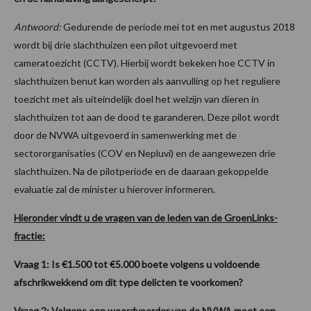
Antwoord:
Gedurende de periode mei tot en met augustus 2018
wordt bij drie slachthuizen een pilot uitgevoerd met
cameratoezicht (CCTV). Hierbij wordt bekeken hoe CCTV in
slachthuizen benut kan worden als aanvulling op het reguliere
toezicht met als uiteindelijk doel het welzijn van dieren in
slachthuizen tot aan de dood te garanderen. Deze pilot wordt
door de NVWA uitgevoerd in samenwerking met de
sectororganisaties (COV en Nepluvi) en de aangewezen drie
slachthuizen. Na de pilotperiode en de daaraan gekoppelde
evaluatie zal de minister u hierover informeren.
Hieronder vindt u de vragen van de leden van de GroenLinks-
fractie:
Vraag 1: Is €1.500 tot €5.000 boete volgens u voldoende
afschrikwekkend om dit type delicten te voorkomen?
Vraag 2: Volgens een woordvoerder van de NVWA moet een