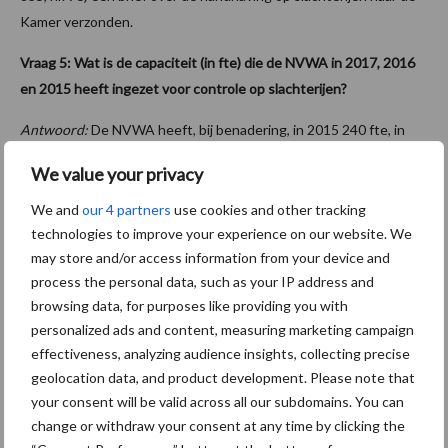
Kamer verzonden.
Vraag 5: Wat is de capaciteit (in fte) die de NVWA in 2017, 2016
en 2015 heeft ingezet voor controle op slachterijen?
Antwoord:
De NVWA heeft, bij benadering, in 2015 240 fte, in
2016 260 fte en in 2017 290 fte ingezet voor het toezicht op de
We value your privacy
slachterijen. De groei in omvang van de capaciteit is met name
veroorzaakt door het verbeterplan vleesketen en het aantrekken
We and
our 4 partners
use cookies and other tracking
van de markt.
technologies to improve your experience on our website. We
may store and/or access information from your device and
Vraag 6: Hoeveel gevallen van het levend koken van slachtvee
process the personal data, such as your IP address and
heeft de NVWA de afgelopen vijf jaar waargenomen?
browsing data, for purposes like providing you with
personalized ads and content, measuring marketing campaign
Antwoord
: De NVWA heeft kunnen achterhalen dat in de
effectiveness, analyzing audience insights, collecting precise
periode tussen 18 januari 2016 en 2 januari 2018 in totaal 6
geolocation data, and product development. Please note that
gevallen zijn geconstateerd waarbij varkens werden gebroeid
your consent will be valid across all our subdomains. You can
waarbij het dier nog tekenen van leven vertoonde.
change or withdraw your consent at any time by clicking the