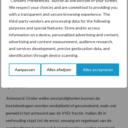
“Consent Preferences” button at the bottom of your screen.
Vraag 7: Hoeveel gevallen van het levend villen van slachtvee
We respect your choices and are committed to providing you
heeft de NVWA de afgelopen vijf jaar waargenomen?
with a transparent and secure browsing experience. The
third-party vendors are processing data for the following
Antwoord:
De NVWA heeft kunnen achterhalen dat in de
purposes and special features: Store and/or access
periode tussen 12 september 2016 en 24 oktober 2017 in
information on a device, personalized advertising and content,
totaal 3 gevallen zijn geconstateerd waarbij schapen of kalveren
advertising and content measurement, audience research,
werden uitgeslacht waarbij het dier nog tekenen van leven
and services development, precise geolocation data, and
vertoonde.
identification through device scanning.
Vraag 8: Welke mogelijkheden voor escalatie van sancties heeft
Aanpassen
Alles afwijzen
Alles accepteren
de NVWA bij herhaaldelijke constateerde overtredingen? Wordt
dit op een manier bijgehouden dat inspecteurs daar meteen zicht
op hebben?
Antwoord:
Onder welke omstandigheden kunnen de
boetebedragen worden verdubbeld of gecumuleerd, zoals ook
gemeld in het antwoord aan de VVD-fractie. Indien dit in
verhouding staat tot de ernst, omvang en regelmaat van de
overtredingen kunnen ook herstelsancties worden opgelegd