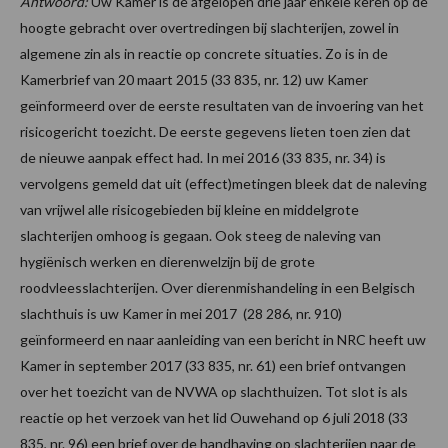
Antwoord:
Uw Kamer is de afgelopen drie jaar enkele keren op de
hoogte gebracht over overtredingen bij slachterijen, zowel in
algemene zin als in reactie op concrete situaties. Zo is in de
Kamerbrief van 20 maart 2015 (33 835, nr. 12) uw Kamer
geïnformeerd over de eerste resultaten van de invoering van het
risicogericht toezicht. De eerste gegevens lieten toen zien dat
de nieuwe aanpak effect had. In mei 2016 (33 835, nr. 34) is
vervolgens gemeld dat uit (effect)metingen bleek dat de naleving
van vrijwel alle risicogebieden bij kleine en middelgrote
slachterijen omhoog is gegaan. Ook steeg de naleving van
hygiënisch werken en dierenwelzijn bij de grote
roodvleesslachterijen. Over dierenmishandeling in een Belgisch
slachthuis is uw Kamer in mei 2017 (28 286, nr. 910)
geïnformeerd en naar aanleiding van een bericht in NRC heeft uw
Kamer in september 2017 (33 835, nr. 61) een brief ontvangen
over het toezicht van de NVWA op slachthuizen. Tot slot is als
reactie op het verzoek van het lid Ouwehand op 6 juli 2018 (33
835, nr. 96) een brief over de handhaving op slachterijen naar de