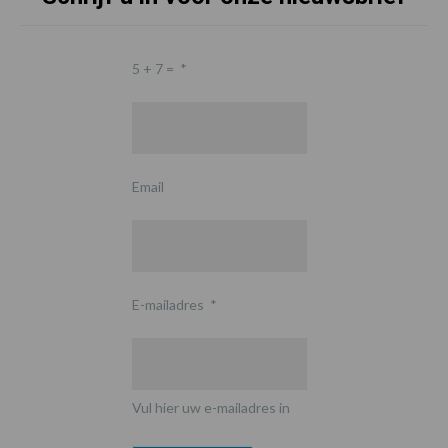
5 + 7 =
*
Email
E-mailadres
*
Vul hier uw e-mailadres in