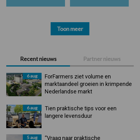
Toon meer
Primaire
Recent nieuws
Partner nieuws
Sidebar
6 aug
ForFarmers ziet volume en
marktaandeel groeien in krimpende
Nederlandse markt
6 aug
Tien praktische tips voor een
langere levensduur
5 aug
“Vraag naar praktische