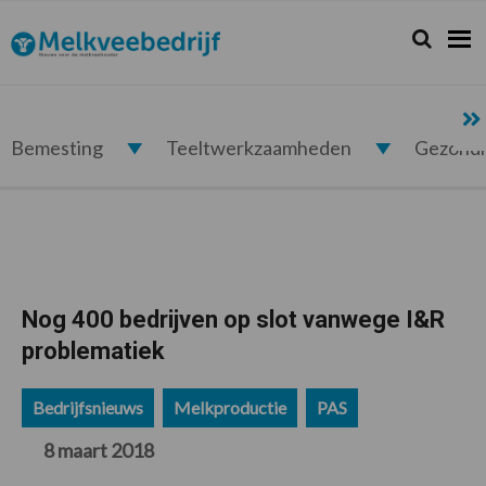
Spring
Door
Spring
Spring
naar
naar
naar
naar
Zoeken...
Zoek
Melkveebedrijf.nl
de
de
de
de
hoofdnavigatie
hoofd
eerste
voettekst
inhoud
sidebar
Bemesting
Teeltwerkzaamheden
Gezond
Nog 400 bedrijven op slot vanwege I&R
problematiek
Bedrijfsnieuws
Melkproductie
PAS
8 maart 2018