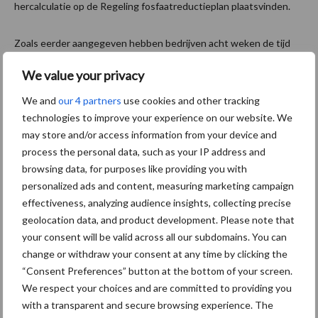
hercalculatie op de Regeling fosfaatreductieplan plaatsvinden.
Zoals eerder aangegeven hebben bedrijven acht weken de tijd
om de geconstateerde onregelmatigheden te herstellen in I&R.
We value your privacy
Vorige week is de NVWA gestart om bedrijven waarvan nog geen
schriftelijke reactie in beeld was te bellen. In totaal zijn ongeveer
We and
our 4 partners
use cookies and other tracking
250 ondernemers gebeld. Dit telefoongesprek is bedoeld om
technologies to improve your experience on our website. We
may store and/or access information from your device and
bedrijven te wijzen op wat zij moeten doen om de
process the personal data, such as your IP address and
onregelmatigheden te herstellen en welke consequenties het
browsing data, for purposes like providing you with
heeft wanneer een ondernemer dit niet tijdig doet. Van de
personalized ads and content, measuring marketing campaign
ondernemers waarmee is gesproken, geeft een groot deel aan
effectiveness, analyzing audience insights, collecting precise
dat zij in afwachting zijn van de resultaten van DNA-analyses.
geolocation data, and product development. Please note that
Daarnaast bleek een deel van de veehouders informatie via
your consent will be valid across all our subdomains. You can
ongebruikelijke kanalen naar RVO.nl te hebben gezonden
change or withdraw your consent at any time by clicking the
waardoor deze nog niet in behandeling was genomen. Inmiddels
“Consent Preferences” button at the bottom of your screen.
wordt de ingezonden informatie verzameld en beschikbaar
We respect your choices and are committed to providing you
gesteld aan de beoordelaars ter beoordeling van de
with a transparent and secure browsing experience. The