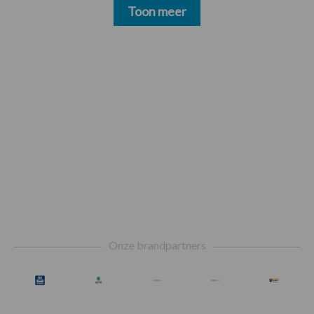
Toon meer
Footer
Onze brandpartners