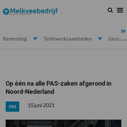
Spring
Door
Spring
Spring
naar
naar
naar
naar
Zoeken...
Zoek
Melkveebedrijf.nl
de
de
de
de
hoofdnavigatie
hoofd
eerste
voettekst
inhoud
sidebar
Bemesting
Teeltwerkzaamheden
Gezond
Op één na alle PAS-zaken afgerond in
Noord-Nederland
15 juni 2021
PAS