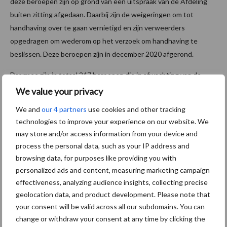
deze beroepen zijn op grond van een uitspraak van de Afdeling
buiten zitting afgedaan. Daarbij zijn de weigeringen om tot
handhaving over te gaan vernietigd en zijn verweerders
opgedragen om wederom op het verzoek om handhaving te
beslissen. Deze beroepen zijn in december 2020 afgerond.
Daarmee zijn in totaal 247 beroepen die in afwachting van de
uitspraken van de Afdeling waren aangehouden, afgerond. Het
We value your privacy
enige beroep dat nog niet is afgedaan behoeft nog wat extra
We and
our 4 partners
use cookies and other tracking
aandacht vanwege procedurele complicaties.
technologies to improve your experience on our website. We
may store and/or access information from your device and
Bron:
Rechtspraak
process the personal data, such as your IP address and
browsing data, for purposes like providing you with
personalized ads and content, measuring marketing campaign
Aanbevolen voor jou!
effectiveness, analyzing audience insights, collecting precise
geolocation data, and product development. Please note that
your consent will be valid across all our subdomains. You can
“Vraag naar praktische
change or withdraw your consent at any time by clicking the
hygieneoplossingen is in