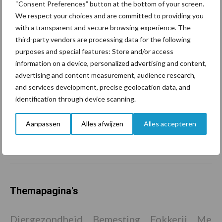
“Consent Preferences” button at the bottom of your screen.
Polen groter dan ooit”
We respect your choices and are committed to providing you
with a transparent and secure browsing experience. The
third-party vendors are processing data for the following
Drie Franse bedrijven over
purposes and special features: Store and/or access
de grens van 14.000
information on a device, personalized advertising and content,
kilogram melk
advertising and content measurement, audience research,
and services development, precise geolocation data, and
identification through device scanning.
Pöttinger introduceert
Aanpassen
Alles afwijzen
Alles accepteren
compacte dubbelrotor-
zwadhark in de hef
Themapagina's
Diergezondheid
Bemesting
Fokkerij
Melkv