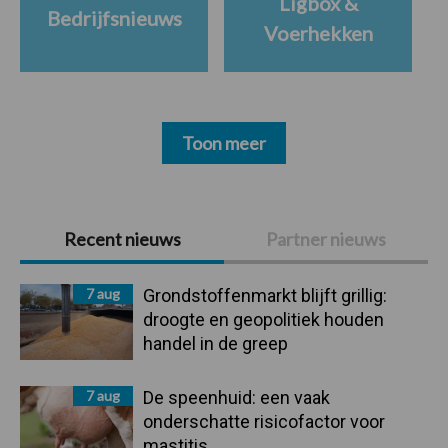
Ligbox &
Bedrijfsnieuws
Voerhekken
Toon meer
Primaire
Recent nieuws
Partner nieuws
Sidebar
7 aug
Grondstoffenmarkt blijft grillig:
droogte en geopolitiek houden
handel in de greep
7 aug
De speenhuid: een vaak
onderschatte risicofactor voor
mastitis