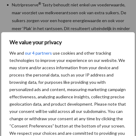
®
Nutripreserve
Tasty behoudt niet enkel uw voederwaarde,
maar voorziet uw melkveerantsoen ook van extra suikers. De
suikers zorgen voor een hogere energiewaarde en ook voor
meer ‘Plak’ in het rantsoen. Dit resulteert uiteindelijk in minder
selectie aan het voerhek en een efficiëntere vertering.
We value your privacy
Met deze producten helpt Kanters u onder andere met alle
We and
our 4 partners
use cookies and other tracking
uitdagingen die broei met zich mee brengt. Voor meer informatie
technologies to improve your experience on our website. We
of persoonlijk contact klikt u
hier.
may store and/or access information from your device and
process the personal data, such as your IP address and
Aanbevolen voor jou!
browsing data, for purposes like providing you with
personalized ads and content, measuring marketing campaign
Grondstoffenmarkt blijft
effectiveness, analyzing audience insights, collecting precise
grillig: droogte en
geolocation data, and product development. Please note that
geopolitiek houden handel
your consent will be valid across all our subdomains. You can
in de greep
change or withdraw your consent at any time by clicking the
“Consent Preferences” button at the bottom of your screen.
We respect your choices and are committed to providing you