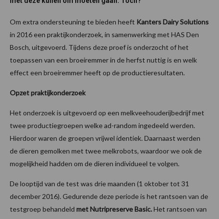
met deze kuilen om moeten gaan. Toch?
Om extra ondersteuning te bieden heeft
Kanters Dairy Solutions
in 2016 een praktijkonderzoek, in samenwerking met HAS Den
Bosch, uitgevoerd. Tijdens deze proef is onderzocht of het
toepassen van een broeiremmer in de herfst nuttig is en welk
effect een broeiremmer heeft op de productieresultaten.
Opzet praktijkonderzoek
Het onderzoek is uitgevoerd op een melkveehouderijbedrijf met
twee productiegroepen welke ad-random ingedeeld werden.
Hierdoor waren de groepen vrijwel identiek. Daarnaast werden
de dieren gemolken met twee melkrobots, waardoor we ook de
mogelijkheid hadden om de dieren individueel te volgen.
De looptijd van de test was drie maanden (1 oktober tot 31
december 2016). Gedurende deze periode is het rantsoen van de
testgroep behandeld
met
Nutripreserve Basic.
Het rantsoen van