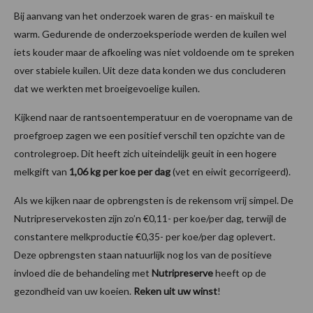
Bij aanvang van het onderzoek waren de gras- en maïskuil te
warm. Gedurende de onderzoeksperiode werden de kuilen wel
iets kouder maar de afkoeling was niet voldoende om te spreken
over stabiele kuilen. Uit deze data konden we dus concluderen
dat we werkten met broeigevoelige kuilen.
Kijkend naar de rantsoentemperatuur en de voeropname van de
proefgroep zagen we een positief verschil ten opzichte van de
controlegroep. Dit heeft zich uiteindelijk geuit in een hogere
melkgift van
1,06 kg per koe per dag
(vet en eiwit gecorrigeerd).
Als we kijken naar de opbrengsten is de rekensom vrij simpel. De
Nutripreservekosten zijn zo’n €0,11- per koe/per dag, terwijl de
constantere melkproductie €0,35- per koe/per dag oplevert.
Deze opbrengsten staan natuurlijk nog los van de positieve
invloed die de behandeling met
Nutripreserve
heeft op de
gezondheid van uw koeien.
Reken uit uw winst
!