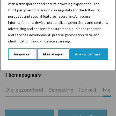
De speenhuid: een vaak
with a transparent and secure browsing experience. The
onderschatte risicofactor
third-party vendors are processing data for the following
voor mastitis
purposes and special features: Store and/or access
information on a device, personalized advertising and content,
advertising and content measurement, audience research,
ForFarmers ziet volume en
and services development, precise geolocation data, and
marktaandeel groeien in
identification through device scanning.
krimpende Nederlandse
markt
Aanpassen
Alles afwijzen
Alles accepteren
Themapagina's
Diergezondheid
Bemesting
Fokkerij
Melkv