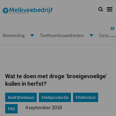
Spring
Door
Spring
Spring
naar
naar
naar
naar
Zoeken...
Zoek
Melkveebedrijf.nl
de
de
de
de
hoofdnavigatie
hoofd
eerste
voettekst
inhoud
sidebar
Bemesting
Teeltwerkzaamheden
Gezond
Wat te doen met droge ‘broeigevoelige’
kuilen in herfst?
Bedrijfsnieuws
Melkproductie
Melkrobot
4 september 2018
PAS